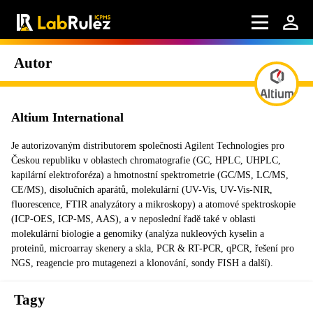
Autor
Altium International
Je autorizovaným distributorem společnosti Agilent Technologies pro
Českou republiku v oblastech chromatografie (GC, HPLC, UHPLC,
kapilární elektroforéza) a hmotnostní spektrometrie (GC/MS, LC/MS,
CE/MS), disolučních aparátů, molekulární (UV-Vis, UV-Vis-NIR,
fluorescence, FTIR analyzátory a mikroskopy) a atomové spektroskopie
(ICP-OES, ICP-MS, AAS), a v neposlední řadě také v oblasti
molekulární biologie a genomiky (analýza nukleových kyselin a
proteinů, microarray skenery a skla, PCR & RT-PCR, qPCR, řešení pro
NGS, reagencie pro mutagenezi a klonování, sondy FISH a další).
Tagy