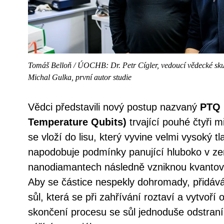
Tomáš Belloň / ÚOCHB: Dr. Petr Cígler, vedoucí vědecké sku
Michal Gulka, první autor studie
Vědci představili nový postup nazvaný
PTQ 
Temperature Qubits)
trvající pouhé čtyři 
se vloží do lisu, který vyvine velmi vysoký tl
napodobuje podmínky panující hluboko v ze
nanodiamantech následně vzniknou kvantová
Aby se částice nespekly dohromady, přidáv
sůl, která se při zahřívání roztaví a vytvoří
skončení procesu se sůl jednoduše odstraní