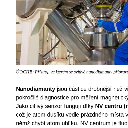
ÚOCHB: Přístroj, ve kterém se svítivé nanodiamanty připravo
Nanodiamanty
jsou částice drobnější než vi
pokročilé diagnostice pro měření magnetickýc
Jako citlivý senzor fungují díky
NV centru (
což je atom dusíku vedle prázdného místa 
němž chybí atom uhlíku. NV centrum je flu