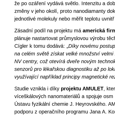
že po ozáření vydává světlo. Intenzitu a dobu
změny v jeho okolí, proto nanodiamanty d
jednotlivé molekuly nebo měřit teplotu uvnit
Zásadní podíl na projektu má
americká fi
plánuje nastartovat průmyslovou výrobu těc
Cígler k tomu dodává: „
Díky novému postupu
na celém světě získat velké množství velmi
NV centry, což otevírá dveře novým technol
senzorů pro lékařskou diagnostiku až po lok
využívající například principy magnetické r
Studie vznikla i díky
projektu AMULET
, kte
víceškálových nanomateriálů a spojuje osm
Ústavu fyzikální chemie J. Heyrovského. AM
podporu z operačního programu Jana A. K