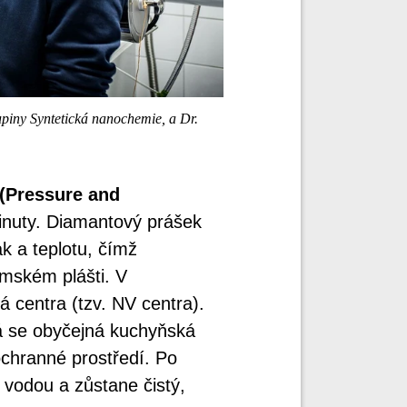
piny Syntetická nanochemie, a Dr.
(Pressure and
minuty. Diamantový prášek
ak a teplotu, čímž
mském plášti. V
 centra (tzv. NV centra).
á se obyčejná kuchyňská
 ochranné prostředí. Po
 vodou a zůstane čistý,