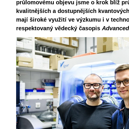
průlomovému objevu jsme o krok blíž p
kvalitnějších a dostupnějších kvantovýc
mají široké využití ve výzkumu i v techno
respektovaný vědecký časopis
Advanced 