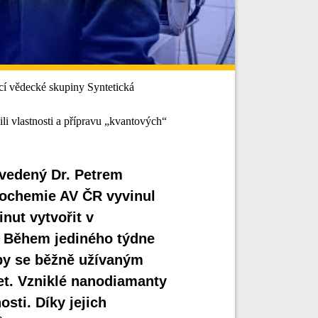
ucí vědecké skupiny Syntetická
 vlastnosti a přípravu „kvantových“
 vedený Dr. Petrem
iochemie AV ČR vyvinul
nut vytvořit v
. Během jediného týdne
 by se běžně užívaným
et. Vzniklé nanodiamanty
osti. Díky jejich