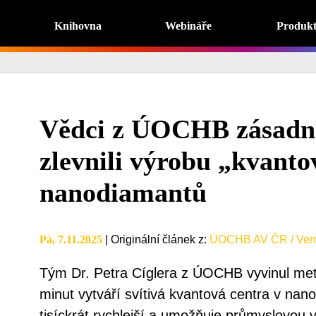
Knihovna
Webináře
Produk
Vědci z ÚOCHB zásadně 
zlevnili výrobu „kvant
nanodiamantů
Pá, 7.11.2025
|
Originální článek z
:
ÚOCHB AV ČR / Vero
Tým Dr. Petra Cíglera z ÚOCHB vyvinul me
minut vytváří svítivá kvantová centra v nan
tisíckrát rychlejší a umožňuje průmyslovou v