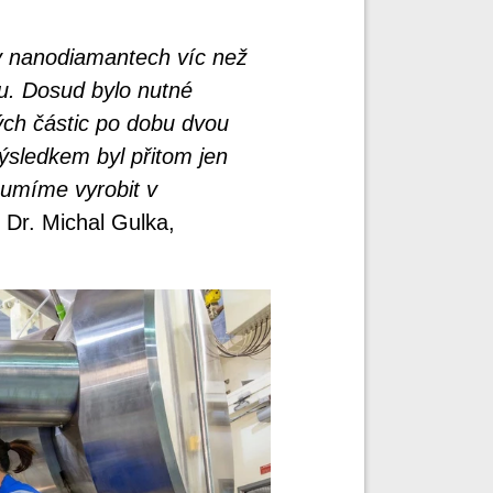
v nanodiamantech víc než
pu. Dosud bylo nutné
ch částic po dobu dvou
Výsledkem byl přitom jen
 umíme vyrobit v
, Dr. Michal Gulka,