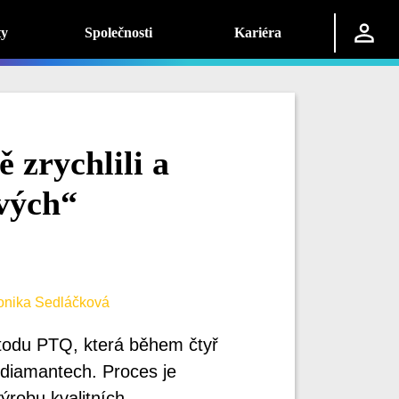
ty
Společnosti
Kariéra
zrychlili a
ových“
nika Sedláčková
todu PTQ, která během čtyř
odiamantech. Proces je
ýrobu kvalitních