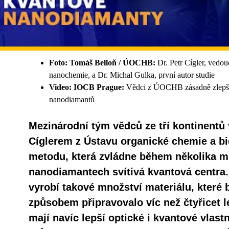
Foto: Tomáš Belloň / ÚOCHB:
Dr. Petr Cígler, vedo
nanochemie, a Dr. Michal Gulka, první autor studie
Video: IOCB Prague:
Vědci z ÚOCHB zásadně zlepšili
nanodiamantů
Mezinárodní tým vědců ze tří kontinentů
Cíglerem z Ústavu organické chemie a b
metodu, která zvládne během několika mi
nanodiamantech svítivá kvantová centra
vyrobí takové množství materiálu, které
způsobem připravovalo víc než čtyřicet l
mají navíc lepší optické i kvantové vlastn