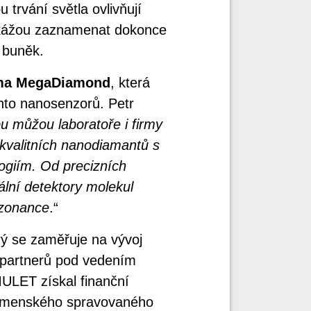
 trvání světla ovlivňují
okážou zaznamenat dokonce
ř buněk.
rma MegaDiamond
, která
hto nanosenzorů. Petr
 můžou laboratoře i firmy
 kvalitních nanodiamantů s
ogiím. Od precizních
ální detektory molekul
ezonance
.“
rý se zaměřuje na vývoj
 partnerů pod vedením
ULET získal finanční
omenského spravovaného