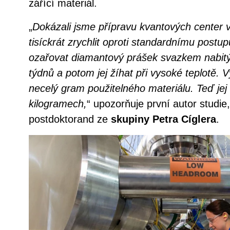
zářící materiál.
„
Dokázali jsme přípravu kvantových center 
tisíckrát zrychlit oproti standardnímu postu
ozařovat diamantový prášek svazkem nabitý
týdnů a potom jej žíhat při vysoké teplotě. 
necelý gram použitelného materiálu. Teď jej
kilogramech,
“ upozorňuje první autor studie
postdoktorand ze
skupiny
Petra Cíglera
.