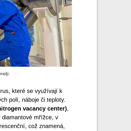
valy.
rus, které se využívají k
h polí, náboje či teploty.
nitrogen vacancy center)
,
v diamantové mřížce, v
orescenční, což znamená,