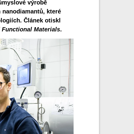
růmyslové výrobě
h nanodiamantů, které
logiích. Článek otiskl
Functional Materials
.