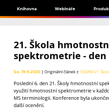
Knihovna
Webináře
Produk
21. Škola hmotnostn
spektrometrie - den
|
Originální článek z
:
SSJMM/21. Škol
So, 19.9.2020
Poslední 6. den 21. Školy hmotnostní sp
využití hmotnostní spektrometrie v každ
MS terminologii. Konference byla ukonče
další ocenění.