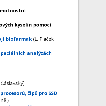
 hmotnostní
učových kyselin pomocí
oji biofarmak
(L. Plaček
speciálních analýzách
. Čáslavský)
procesorů, čipů pro SSD
něl)