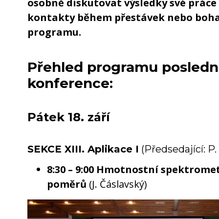
osobně diskutovat výsledky své práce
kontakty během přestávek nebo boh
programu.
Přehled programu posledn
konference:
Pátek 18. září
SEKCE XIII. Aplikace I
(Předsedající: P.
8:30 – 9:00 Hmotnostní spektrome
poměrů
(J. Čáslavský)