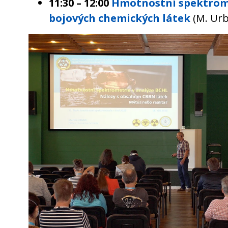
11:30 – 12:00
Hmotnostní spektrome
bojových chemických látek
(M. Urb