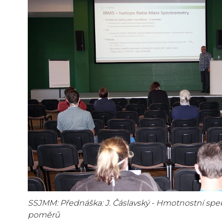
SSJMM: Přednáška: J. Čáslavský - Hmotnostní spe
poměrů