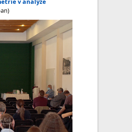
trie v analýze
an)