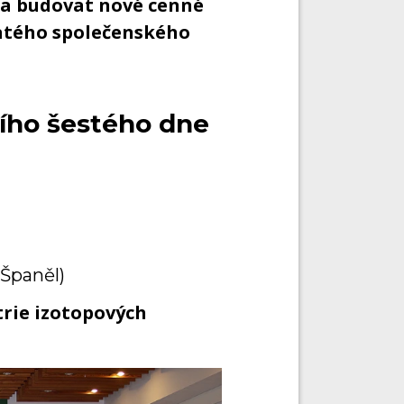
 a budovat nové cenné
atého společenského
ího šestého dne
 Španěl)
trie izotopových