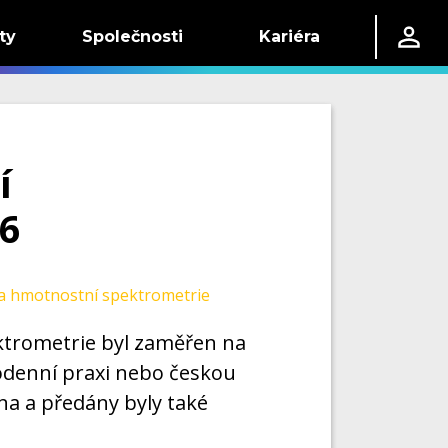
ty
Společnosti
Kariéra
í
 6
a hmotnostní spektrometrie
ektrometrie byl zaměřen na
odenní praxi nebo českou
na a předány byly také