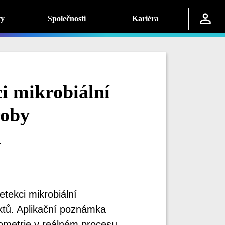
ty
Společnosti
Kariéra
i mikrobiální
roby
ů
etekci mikrobiální
ktů. Aplikační poznámka
ometrie v reálném procesu.