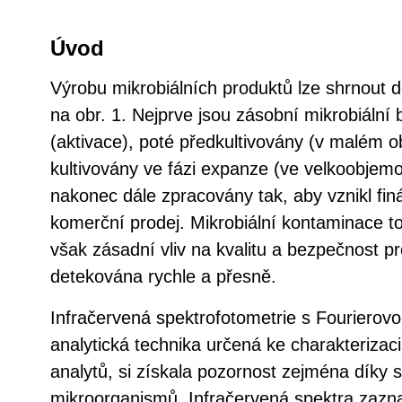
Úvod
Výrobu mikrobiálních produktů lze shrnout 
na obr. 1. Nejprve jsou zásobní mikrobiáln
(aktivace), poté předkultivovány (v malém 
kultivovány ve fázi expanze (ve velkoobjemov
nakonec dále zpracovány tak, aby vznikl fin
komerční prodej. Mikrobiální kontaminace 
však zásadní vliv na kvalitu a bezpečnost p
detekována rychle a přesně.
Infračervená spektrofotometrie s Fourierovo
analytická technika určená ke charakterizaci
analytů, si získala pozornost zejména díky sv
mikroorganismů. Infračervená spektra zaz