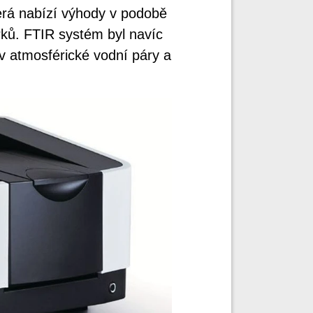
erá nabízí výhody v podobě
rků. FTIR systém byl navíc
iv atmosférické vodní páry a