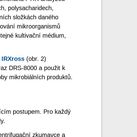
ch, polysacharidech,
rních složkách daného
orování mikroorganismů
tejné kultivační médium,
 IRXross
(obr. 2)
raz DRS-8000 a použit k
by mikrobiálních produktů.
jícím postupem. Pro každý
y.
centrifugační zkumavce a