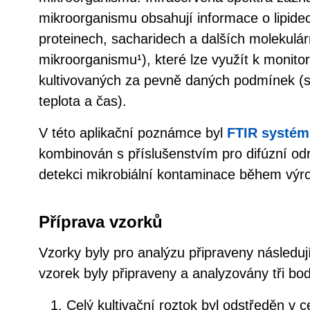
mikroorganismu obsahují informace o lipide
proteinech, sacharidech a dalších molekulá
mikroorganismu¹), které lze využít k monit
kultivovaných za pevně daných podmínek (s
teplota a čas).
V této aplikační poznámce byl
FTIR systém
kombinován s příslušenstvím pro difúzní od
detekci mikrobiální kontaminace během výro
Příprava vzorků
Vzorky byly pro analýzu připraveny následu
vzorek byly připraveny a analyzovány tři bod
Celý kultivační roztok byl odstředěn v 