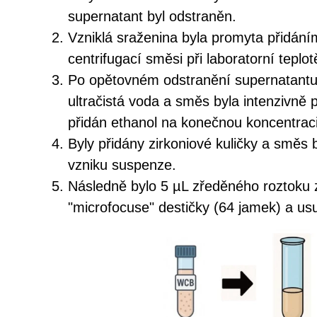
supernatant byl odstraněn.
Vzniklá sraženina byla promyta přidání
centrifugací směsi při laboratorní teplot
Po opětovném odstranění supernatantu 
ultračistá voda a směs byla intenzivně 
přidán ethanol na konečnou koncentrac
Byly přidány zirkoniové kuličky a směs
vzniku suspenze.
Následně bylo 5 µL zředěného roztoku 
"microfocuse" destičky (64 jamek) a us