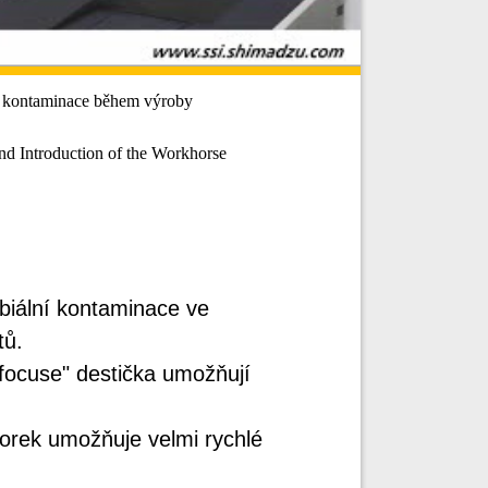
ní kontaminace během výroby
d Introduction of the Workhorse
obiální kontaminace ve
tů.
ofocuse" destička umožňují
orek umožňuje velmi rychlé