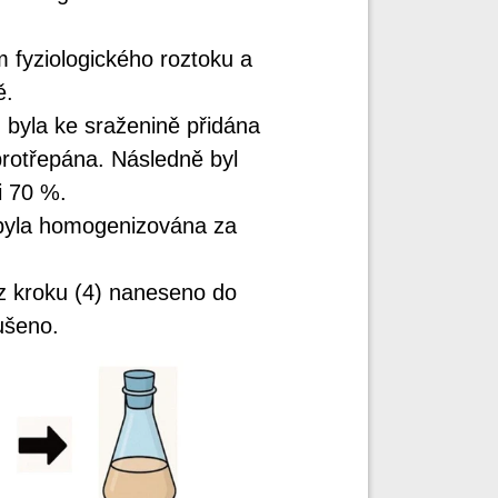
m fyziologického roztoku a
ě.
byla ke sraženině přidána
protřepána. Následně byl
i 70 %.
 byla homogenizována za
z kroku (4) naneseno do
ušeno.