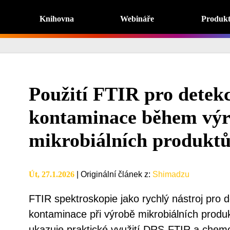
Knihovna
Webináře
Produk
Použití FTIR pro detekc
kontaminace během vý
mikrobiálních produkt
Út, 27.1.2026
|
Originální článek z
:
Shimadzu
FTIR spektroskopie jako rychlý nástroj pro d
kontaminace při výrobě mikrobiálních produ
ukazuje praktické využití DRS-FTIR a chem