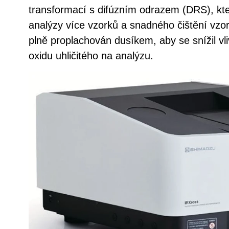
transformací s difúzním odrazem (DRS), kt
analýzy více vzorků a snadného čištění vzo
plně proplachován dusíkem, aby se snížil vl
oxidu uhličitého na analýzu.