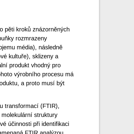
do pěti kroků znázorněných
í buňky rozmrazeny
objemu média), následně
é kultuře), sklizeny a
ální produkt vhodný pro
tohoto výrobního procesu má
roduktu, a proto musí být
u transformací (FTIR),
 molekulární struktury
é účinnosti při identifikaci
namenaná FTIR analýzou