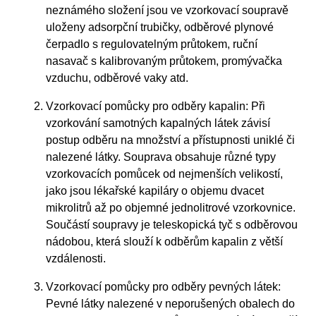
neznámého složení jsou ve vzorkovací soupravě
uloženy adsorpční trubičky, odběrové plynové
čerpadlo s regulovatelným průtokem, ruční
nasavač s kalibrovaným průtokem, promývačka
vzduchu, odběrové vaky atd.
Vzorkovací pomůcky pro odběry kapalin: Při
vzorkování samotných kapalných látek závisí
postup odběru na množství a přístupnosti uniklé či
nalezené látky. Souprava obsahuje různé typy
vzorkovacích pomůcek od nejmenších velikostí,
jako jsou lékařské kapiláry o objemu dvacet
mikrolitrů až po objemné jednolitrové vzorkovnice.
Součástí soupravy je teleskopická tyč s odběrovou
nádobou, která slouží k odběrům kapalin z větší
vzdálenosti.
Vzorkovací pomůcky pro odběry pevných látek:
Pevné látky nalezené v neporušených obalech do