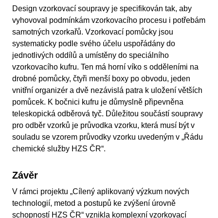
Design vzorkovací soupravy je specifikován tak, aby
vyhovoval podmínkám vzorkovacího procesu i potřebám
samotných vzorkařů. Vzorkovací pomůcky jsou
systematicky podle svého účelu uspořádány do
jednotlivých oddílů a umístěny do speciálního
vzorkovacího kufru. Ten má horní víko s odděleními na
drobné pomůcky, čtyři menší boxy po obvodu, jeden
vnitřní organizér a dvě nezávislá patra k uložení větších
pomůcek. K bočnici kufru je důmyslně připevněna
teleskopická odběrová tyč. Důležitou součástí soupravy
pro odběr vzorků je průvodka vzorku, která musí být v
souladu se vzorem průvodky vzorku uvedeným v „Řádu
chemické služby HZS ČR“.
Závěr
V rámci projektu „Cílený aplikovaný výzkum nových
technologií, metod a postupů ke zvýšení úrovně
schopností HZS ČR“ vznikla komplexní vzorkovací