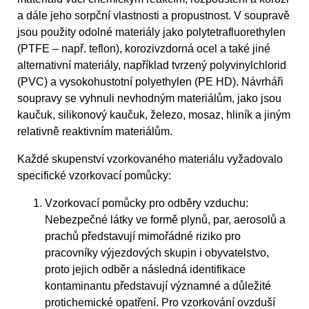
a dále jeho sorpční vlastnosti a propustnost. V soupravě
jsou použity odolné materiály jako polytetrafluorethylen
(PTFE – např. teflon), korozivzdorná ocel a také jiné
alternativní materiály, například tvrzený polyvinylchlorid
(PVC) a vysokohustotní polyethylen (PE­ HD). Návrháři
soupravy se vyhnuli nevhodným materiálům, jako jsou
kaučuk, silikonový kaučuk, železo, mosaz, hliník a jiným
relativně reaktivním materiálům.
Každé skupenství vzorkovaného materiálu vyžadovalo
specifické vzorkovací pomůcky:
Vzorkovací pomůcky pro odběry vzduchu:
Nebezpečné látky ve formě plynů, par, aerosolů a
prachů představují mimořádné riziko pro
pracovníky výjezdových skupin i obyvatelstvo,
proto jejich odběr a následná identifikace
kontaminantu představují významné a důležité
protichemické opatření. Pro vzorkování ovzduší