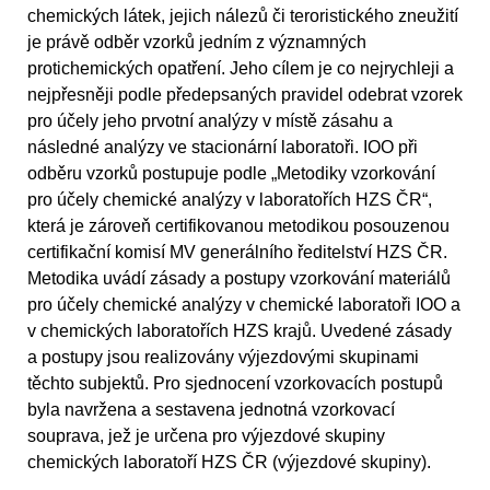
chemických látek, jejich nálezů či teroristického zneužití
je právě odběr vzorků jedním z významných
protichemických opatření. Jeho cílem je co nejrychleji a
nejpřesněji podle předepsaných pravidel odebrat vzorek
pro účely jeho prvotní analýzy v místě zásahu a
následné analýzy ve stacionární laboratoři. IOO při
odběru vzorků postupuje podle „Metodiky vzorkování
pro účely chemické analýzy v laboratořích HZS ČR“,
která je zároveň certifikovanou metodikou posouzenou
certifikační komisí MV­ generálního ředitelství HZS ČR.
Metodika uvádí zásady a postupy vzorkování materiálů
pro účely chemické analýzy v chemické laboratoři IOO a
v chemických laboratořích HZS krajů. Uvedené zásady
a postupy jsou realizovány výjezdovými skupinami
těchto subjektů. Pro sjednocení vzorkovacích postupů
byla navržena a sestavena jednotná vzorkovací
souprava, jež je určena pro výjezdové skupiny
chemických laboratoří HZS ČR (výjezdové skupiny).