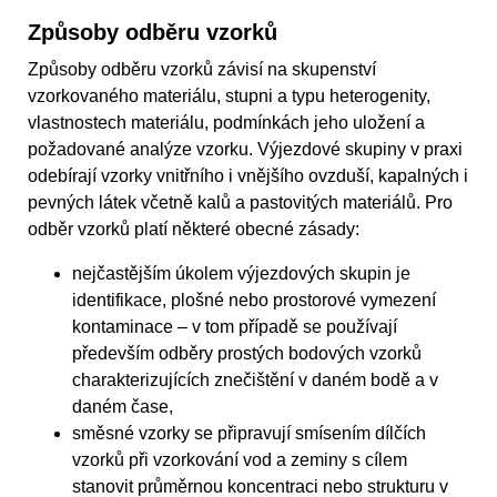
Způsoby odběru vzorků
Způsoby odběru vzorků závisí na skupenství
vzorkovaného materiálu, stupni a typu heterogenity,
vlastnostech materiálu, podmínkách jeho uložení a
požadované analýze vzorku. Výjezdové skupiny v praxi
odebírají vzorky vnitřního i vnějšího ovzduší, kapalných i
pevných látek včetně kalů a pastovitých materiálů. Pro
odběr vzorků platí některé obecné zásady:
nejčastějším úkolem výjezdových skupin je
identifikace, plošné nebo prostorové vymezení
kontaminace – v tom případě se používají
především odběry prostých bodových vzorků
charakterizujících znečištění v daném bodě a v
daném čase,
směsné vzorky se připravují smísením dílčích
vzorků při vzorkování vod a zeminy s cílem
stanovit průměrnou koncentraci nebo strukturu v