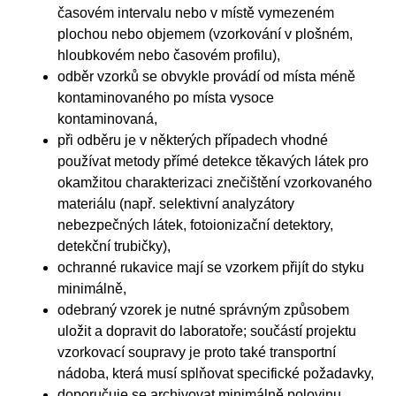
časovém intervalu nebo v místě vymezeném
plochou nebo objemem (vzorkování v plošném,
hloubkovém nebo časovém profilu),
odběr vzorků se obvykle provádí od místa méně
kontaminovaného po místa vysoce
kontaminovaná,
při odběru je v některých případech vhodné
používat metody přímé detekce těkavých látek pro
okamžitou charakterizaci znečištění vzorkovaného
materiálu (např. selektivní analyzátory
nebezpečných látek, fotoionizační detektory,
detekční trubičky),
ochranné rukavice mají se vzorkem přijít do styku
minimálně,
odebraný vzorek je nutné správným způsobem
uložit a dopravit do laboratoře; součástí projektu
vzorkovací soupravy je proto také transportní
nádoba, která musí splňovat specifické požadavky,
doporučuje se archivovat minimálně polovinu