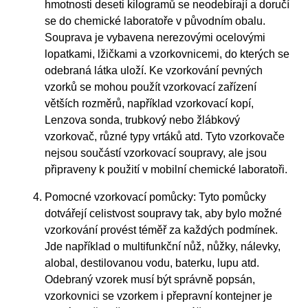
hmotnosti deseti kilogramů se neodebírají a doručí
se do chemické laboratoře v původním obalu.
Souprava je vybavena nerezovými ocelovými
lopatkami, lžičkami a vzorkovnicemi, do kterých se
odebraná látka uloží. Ke vzorkování pevných
vzorků se mohou použít vzorkovací zařízení
větších rozměrů, například vzorkovací kopí,
Lenzova sonda, trubkový nebo žlábkový
vzorkovač, různé typy vrtáků atd. Tyto vzorkovače
nejsou součástí vzorkovací soupravy, ale jsou
připraveny k použití v mobilní chemické laboratoři.
Pomocné vzorkovací pomůcky: Tyto pomůcky
dotvářejí celistvost soupravy tak, aby bylo možné
vzorkování provést téměř za každých podmínek.
Jde například o multifunkční nůž, nůžky, nálevky,
alobal, destilovanou vodu, baterku, lupu atd.
Odebraný vzorek musí být správně popsán,
vzorkovnici se vzorkem i přepravní kontejner je