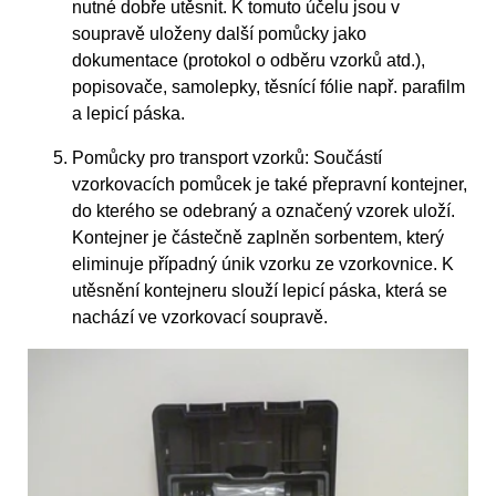
nutné dobře utěsnit. K tomuto účelu jsou v
soupravě uloženy další pomůcky jako
dokumentace (protokol o odběru vzorků atd.),
popisovače, samolepky, těsnící fólie např. parafilm
a lepicí páska.
Pomůcky pro transport vzorků: Součástí
vzorkovacích pomůcek je také přepravní kontejner,
do kterého se odebraný a označený vzorek uloží.
Kontejner je částečně zaplněn sorbentem, který
eliminuje případný únik vzorku ze vzorkovnice. K
utěsnění kontejneru slouží lepicí páska, která se
nachází ve vzorkovací soupravě.