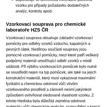
vzorku pro případy požadavku dodatečných
analýz, kontroly apod.
Vzorkovací souprava pro chemické
laboratoře HZS ČR
Vzorkovací souprava obsahuje základní vzorkovací
pomůcky pro odběry vzorků vzduchu, kapalných a
pevných látek. Nedílnou součástí soupravy jsou
pomocné vzorkovací pomůcky, mezi které patří veškerý
podpůrný materiál umožňující odběr vzorků v místě
události. Při výběru vzorkovacích pomůcek bylo nutné
se soustředit nejen na typ pomůcek, ale také na jejich
konstrukční materiál, který musí vykazovat maximální
fyzikální a chemickou odolnost vůči vlivům
vzorkovaného prostředí a zároveň nesmí jakýmkoli
způsobem ovlivňovat sledované vlastnosti vzorku. Z
tohoto hlediska byla důležitá zejména odolnost
materiálu vůči chemickým reakcím, rozpouštění a korozi