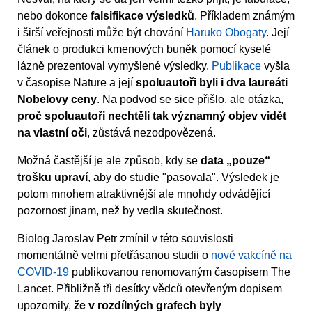
nebo dokonce
falsifikace výsledků
. Příkladem známým
i širší veřejnosti může být chování
Haruko Obogaty
. Její
článek o produkci kmenových buněk pomocí kyselé
lázně prezentoval vymyšlené výsledky.
Publikace
vyšla
v časopise Nature a její
spoluautoři byli i dva laureáti
Nobelovy ceny
. Na podvod se sice přišlo, ale otázka,
proč spoluautoři nechtěli tak významný objev vidět
na vlastní oči
, zůstává nezodpovězená.
Možná častější je ale způsob, kdy se
data „pouze“
trošku upraví
, aby do studie "pasovala". Výsledek je
potom mnohem atraktivnější ale mnohdy odvádějící
pozornost jinam, než by vedla skutečnost.
Biolog Jaroslav Petr zmínil v této souvislosti
momentálně velmi přetřásanou studii o
nové vakcíně na
COVID-19
publikovanou renomovaným časopisem The
Lancet. Přibližně tři desítky vědců otevřeným dopisem
upozornily,
že v rozdílných grafech byly