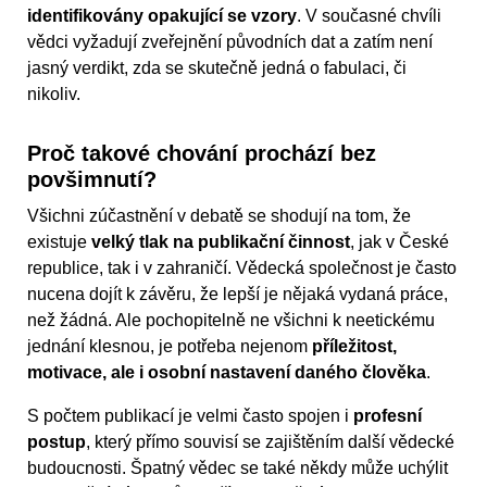
identifikovány opakující se vzory
. V současné chvíli
vědci vyžadují zveřejnění původních dat a zatím není
jasný verdikt, zda se skutečně jedná o fabulaci, či
nikoliv.
Proč takové chování prochází bez
povšimnutí?
Všichni zúčastnění v debatě se shodují na tom, že
existuje
velký tlak na publikační činnost
, jak v České
republice, tak i v zahraničí. Vědecká společnost je často
nucena dojít k závěru, že lepší je nějaká vydaná práce,
než žádná. Ale pochopitelně ne všichni k neetickému
jednání klesnou, je potřeba nejenom
příležitost,
motivace, ale i osobní nastavení daného člověka
.
S počtem publikací je velmi často spojen i
profesní
postup
, který přímo souvisí se zajištěním další vědecké
budoucnosti. Špatný vědec se také někdy může uchýlit