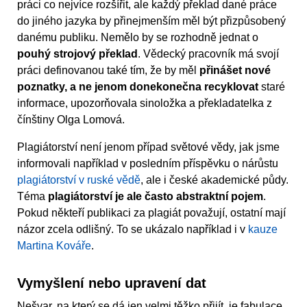
práci co nejvíce rozšířit, ale každý překlad dané práce
do jiného jazyka by přinejmenším měl být přizpůsobený
danému publiku. Nemělo by se rozhodně jednat o
pouhý strojový překlad
. Vědecký pracovník má svojí
práci definovanou také tím, že by měl
přinášet nové
poznatky, a ne jenom donekonečna recyklovat
staré
informace, upozorňovala sinoložka a překladatelka z
čínštiny Olga Lomová.
Plagiátorství není jenom případ světové vědy, jak jsme
informovali například v posledním příspěvku o nárůstu
plagiátorství v ruské vědě
, ale i české akademické půdy.
Téma
plagiátorství je ale často abstraktní pojem
.
Pokud někteří publikaci za plagiát považují, ostatní mají
názor zcela odlišný. To se ukázalo například i v
kauze
Martina Kováře
.
Vymyšlení nebo upravení dat
Nešvar, na který se dá jen velmi těžko přijít, je fabulace,