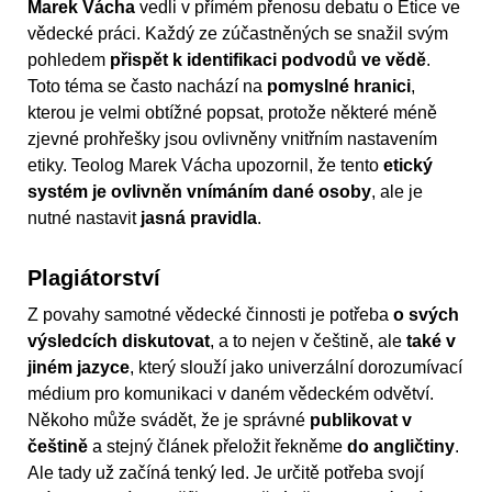
Marek Vácha
vedli v přímém přenosu debatu o Etice ve
vědecké práci. Každý ze zúčastněných se snažil svým
pohledem
přispět k identifikaci podvodů ve vědě
.
Toto téma se často nachází na
pomyslné hranici
,
kterou je velmi obtížné popsat, protože některé méně
zjevné prohřešky jsou ovlivněny vnitřním nastavením
etiky. Teolog Marek Vácha upozornil, že tento
etický
systém je ovlivněn vnímáním dané osoby
, ale je
nutné nastavit
jasná pravidla
.
Plagiátorství
Z povahy samotné vědecké činnosti je potřeba
o svých
výsledcích diskutovat
, a to nejen v češtině, ale
také v
jiném jazyce
, který slouží jako univerzální dorozumívací
médium pro komunikaci v daném vědeckém odvětví.
Někoho může svádět, že je správné
publikovat v
češtině
a stejný článek přeložit řekněme
do angličtiny
.
Ale tady už začíná tenký led. Je určitě potřeba svojí