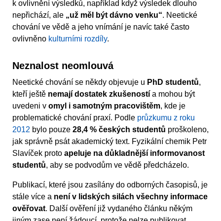
k ovlivnění výsledků, například když výsledek dlouho
nepřichází, ale
„už měl být dávno venku“
. Neetické
chování ve vědě a jeho vnímání je navíc také často
ovlivněno
kulturními rozdíly
.
Neznalost neomlouvá
Neetické chování se někdy objevuje u
PhD studentů
,
kteří ještě
nemají dostatek zkušeností
a mohou být
uvedeni v
omyl i samotným pracovištěm
, kde je
problematické chování praxí. Podle
průzkumu z roku
2012
bylo pouze
28,4 % českých studentů
proškoleno,
jak správně psát akademický text. Fyzikální chemik Petr
Slavíček proto
apeluje na důkladnější informovanost
studentů
, aby se podvodům ve vědě předcházelo.
Publikací, které jsou zasílány do odborných časopisů, je
stále více a
není v lidských silách všechny informace
ověřovat
. Další ověření již vydaného článku někým
jiným zase není žádoucí, protože nelze publikovat