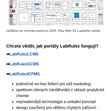
LabRulez na veletrhu analytica 2026: Plán Haly A1 a umístění stánku
Chcete vědět, jak portály LabRulez fungují?
➡︎
LabRulezLCMS
➡︎
LabRulezGCMS
➡︎
LabRulezICPMS
jedinečné on-line řešení pro váš marketing
spektrum cílených návštěvníků z oblasti analytické
chemie
nejmodernější technologie a unikátní koncept
design navržený pro většinu chytrých zařízení -