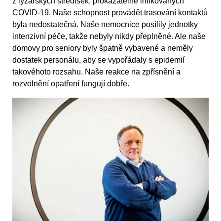
z lyžařských středisek, prokazatelně infikovaných
COVID-19. Naše schopnost provádět trasování kontaktů
byla nedostatečná. Naše nemocnice posílily jednotky
intenzivní péče, takže nebyly nikdy přeplněné. Ale naše
domovy pro seniory byly špatně vybavené a neměly
dostatek personálu, aby se vypořádaly s epidemií
takovéhoto rozsahu. Naše reakce na zpřísnění a
rozvolnění opatření fungují dobře.