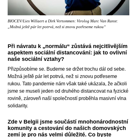
BIOCEV/Lies Willaert a Dirk Vertommen: Virolog Marc Van Ranst:
„Možná ještě pár let potrvá, než si znovu potřeseme rukou“
Při návratu k „normálu“ zůstává nejcitlivějším
aspektem sociální distancování: jak to ovlivní
naše sociální vztahy?
Přizpůsobíme se. Budeme se držet trochu dál od sebe.
Možná ještě pár let potrvá, než si znovu potřeseme
rukou. Tato pandemie nám však také ukázala, že ačkoli
jsme se museli jeden od druhého distancovat na fyzické
rovině, zároveň naší společností proběhla masivní vlna
solidarity.
Zde v Belgii jsme součástí mnohonárodnostní
komunity a cestování do našich domovských
zemí je pro nás velmi důležité. Co byste