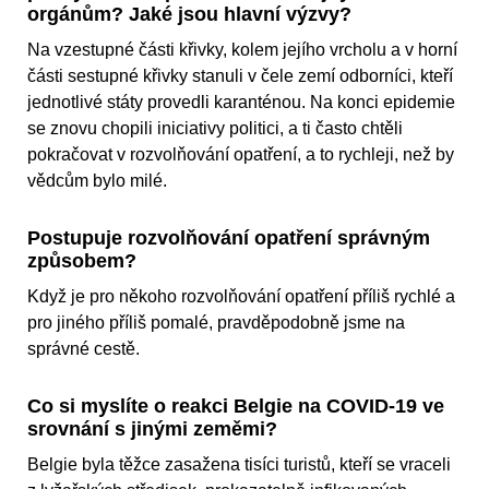
orgánům? Jaké jsou hlavní výzvy?
Na vzestupné části křivky, kolem jejího vrcholu a v horní
části sestupné křivky stanuli v čele zemí odborníci, kteří
jednotlivé státy provedli karanténou. Na konci epidemie
se znovu chopili iniciativy politici, a ti často chtěli
pokračovat v rozvolňování opatření, a to rychleji, než by
vědcům bylo milé.
Postupuje rozvolňování opatření správným
způsobem?
Když je pro někoho rozvolňování opatření příliš rychlé a
pro jiného příliš pomalé, pravděpodobně jsme na
správné cestě.
Co si myslíte o reakci Belgie na COVID-19 ve
srovnání s jinými zeměmi?
Belgie byla těžce zasažena tisíci turistů, kteří se vraceli