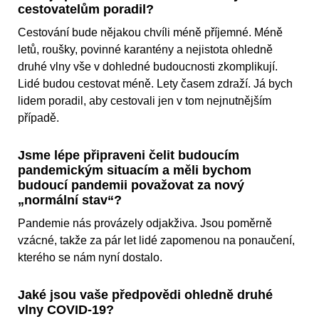
cestovatelům poradil?
Cestování bude nějakou chvíli méně příjemné. Méně
letů, roušky, povinné karantény a nejistota ohledně
druhé vlny vše v dohledné budoucnosti zkomplikují.
Lidé budou cestovat méně. Lety časem zdraží. Já bych
lidem poradil, aby cestovali jen v tom nejnutnějším
případě.
Jsme lépe připraveni čelit budoucím
pandemickým situacím a měli bychom
budoucí pandemii považovat za nový
„normální stav“?
Pandemie nás provázely odjakživa. Jsou poměrně
vzácné, takže za pár let lidé zapomenou na ponaučení,
kterého se nám nyní dostalo.
Jaké jsou vaše předpovědi ohledně druhé
vlny COVID-19?