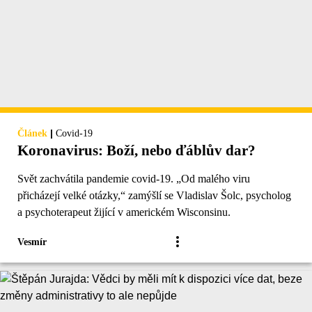
|
Článek
Covid-19
Koronavirus: Boží, nebo ďáblův dar?
Svět zachvátila pandemie covid-19. „Od malého viru
přicházejí velké otázky,“ zamýšlí se Vladislav Šolc, psycholog
a psychoterapeut žijící v americkém Wisconsinu.
Vesmír