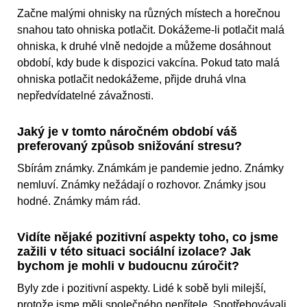
Začne malými ohnisky na různých místech a horečnou
snahou tato ohniska potlačit. Dokážeme-li potlačit malá
ohniska, k druhé vlně nedojde a můžeme dosáhnout
období, kdy bude k dispozici vakcína. Pokud tato malá
ohniska potlačit nedokážeme, přijde druhá vlna
nepředvídatelné závažnosti.
Jaký je v tomto náročném období váš
preferovaný způsob snižování stresu?
Sbírám známky. Známkám je pandemie jedno. Známky
nemluví. Známky nežádají o rozhovor. Známky jsou
hodné. Známky mám rád.
Vidíte nějaké pozitivní aspekty toho, co jsme
zažili v této situaci sociální izolace? Jak
bychom je mohli v budoucnu zúročit?
Byly zde i pozitivní aspekty. Lidé k sobě byli milejší,
protože jsme měli společného nepřítele. Spotřebovávali