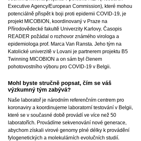
Executive Agency/European Commission), které mohou
potenciálně přispět k boji proti epidemii COVID-19, je
projekt MICOBION, koordinovaný v Praze na
Přírodovědecké fakultě Univerzity Karlovy. Časopis
READER požádal o rozhovor známého virologa a
epidemiologa prof. Marca Van Ransta. Jeho tým na
Katolické univerzitě v Lovani je partnerem projektu B5
Twinning MICOBION a on sám byl členem
pohotovostního výboru pro COVID-19 v Belgii.
Mohl byste stručně popsat, čím se váš
výzkumný tým zabývá?
Naše laboratoř je národním referenčním centrem pro
koronaviry a koordinujeme laboratorní testování v Belgii,
které se v současné době provádí ve více než 50
laboratořích. Provádíme sekvenování nové generace,
abychom získali virové genomy plné délky k provádění
fylogenetických a molekulárních evolučních studií.