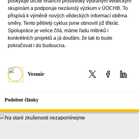
poskytuje určité finanční prostředky vybraným vědeckým
skupinám a podporuje nezávislý výzkum v ÚOCHB. To
přispívá k výměně nových vědeckých informací oběma
směry. Tento pětiletý cyklus jsme obnovili již třikrát.
Spolupráce je velice čilá, máme řadu mítinků i
konkrétních projektů a já doufám, že tak to bude
pokračovat i do budoucna.
Vesmír
Podobné články