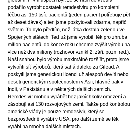
podařilo vyrobit dostatek remdesiviru pro kompletní
léčbu asi 150 tisíc pacientů (jeden pacient potřebuje pět
až deset dávek) a ten jsme poskytovali zdarma, napříč
světem. To bylo předtím, než látka dostala zelenou ve
Spojených státech. Teď už jsme vyrobili lék pro zhruba
milion pacientů, do konce roku chceme zvýšit výrobu na
více než dva miliony (rozhovor vznikl 2. září, pozn. red.).
Naší snahou bylo výrobu maximálně rozšířit, proto jsme
vytvořili síť výrobců, která sahá daleko za Gilead. A
poskytli jsme generickou licenci už alespoň devíti nebo
deseti generickým společnostem v Asii, hlavně pak v
Indii, v Pákistánu a v některých dalších zemích.
Remdesivir mohou vyrábět bez jakýchkoliv omezení a
zásobují asi 130 rozvojových zemí. Takže pod kontrolou
americké vlády je pouze remdesivir, který se
bezprostředně vyrábí v USA, pro další země se lék
vyrábí na mnoha dalších místech.