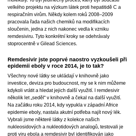
velkého projektu na výzkum látek proti hepatitidě C a
respiračním virům. Někdy kolem roků 2008–2009
pracovala řada našich chemiků na modifikacích
sloučenin, jedna z nich nakonec vedla k vzniku
remdesiviru. Tyto konkrétní kroky se odehrávaly
stoprocentně v Gilead Sciences.
Remdesivir jste poprvé naostro vyzkoušeli při
epidemii eboly v roce 2014, je to tak?
Všechny nové látky se ukládají v knihovně jako
investice, deviza pro budoucnost, my se k nim můžeme
kdykoli vrátit a hledat jejich další využití. I remdesivir
několik let „seděl“ v knihovně a čekal na další využití.
Na začátku roku 2014, kdy vypukla v západní Africe
epidemie eboly, nastala akutní potřeba najít nový lék.
Vybrali jsme některé látky z kolekce našich
nukleosidových a nukleotidových analogů, testovali je
proti viru ebola a remdesivir byl identifikován jako