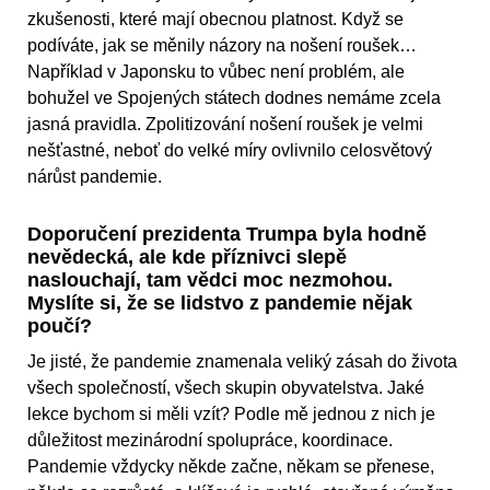
zkušenosti, které mají obecnou platnost. Když se
podíváte, jak se měnily názory na nošení roušek…
Například v Japonsku to vůbec není problém, ale
bohužel ve Spojených státech dodnes nemáme zcela
jasná pravidla. Zpolitizování nošení roušek je velmi
nešťastné, neboť do velké míry ovlivnilo celosvětový
nárůst pandemie.
Doporučení prezidenta Trumpa byla hodně
nevědecká, ale kde příznivci slepě
naslouchají, tam vědci moc nezmohou.
Myslíte si, že se lidstvo z pandemie nějak
poučí?
Je jisté, že pandemie znamenala veliký zásah do života
všech společností, všech skupin obyvatelstva. Jaké
lekce bychom si měli vzít? Podle mě jednou z nich je
důležitost mezinárodní spolupráce, koordinace.
Pandemie vždycky někde začne, někam se přenese,