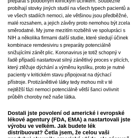
preparát s podobným klinickým účinkem. Souběžně
probíhají stovky jiných studií na všech typech pacientů a
ve všech stadiích nemoci, ale většinou jsou předběžné,
malé rozsahem, a jejich závěry proto nemohou být zcela
směrodatné. My jsme mezitím rozběhli ve spolupráci s
NIH a několika firmami další studie, které sledují účinek
kombinace remdesiviru s preparáty potenciálně
snižujícími zánět plic. Koronavirus je totiž schopný v
řadě případů nastartovat silný zánětlivý proces v plicích,
který ztěžuje dýchání a výměnu kyslíku, proto je nutné
pacienty v kritickém stavu připojovat na dýchací
přístroje. Protizánětlivé látky tedy mohou mít v té
nejtěžší fázi nemoci potenciálně větší šanci ovlivnit
průběh choroby než naše látka.
Dostali jste povolení od americké i evropské
lékové agentury (FDA, EMA) a nastartovali jste
výrobu ve velkém. Jak budete lék
distribuovat? Četla jsem, že celou vaši