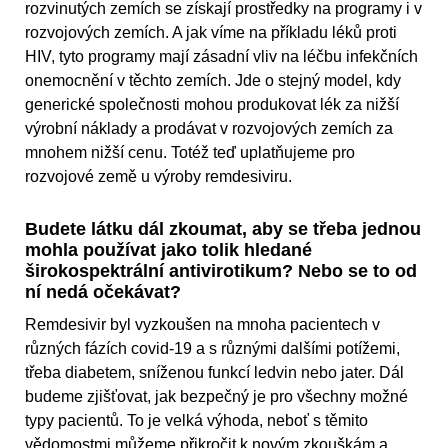
rozvinutých zemích se získají prostředky na programy i v
rozvojových zemích. A jak víme na příkladu léků proti
HIV, tyto programy mají zásadní vliv na léčbu infekčních
onemocnění v těchto zemích. Jde o stejný model, kdy
generické společnosti mohou produkovat lék za nižší
výrobní náklady a prodávat v rozvojových zemích za
mnohem nižší cenu. Totéž teď uplatňujeme pro
rozvojové země u výroby remdesiviru.
Budete látku dál zkoumat, aby se třeba jednou
mohla používat jako tolik hledané
širokospektrální antivirotikum? Nebo se to od
ní nedá očekávat?
Remdesivir byl vyzkoušen na mnoha pacientech v
různých fázích covid-19 a s různými dalšími potížemi,
třeba diabetem, sníženou funkcí ledvin nebo jater. Dál
budeme zjišťovat, jak bezpečný je pro všechny možné
typy pacientů. To je velká výhoda, neboť s těmito
vědomostmi můžeme přikročit k novým zkouškám a