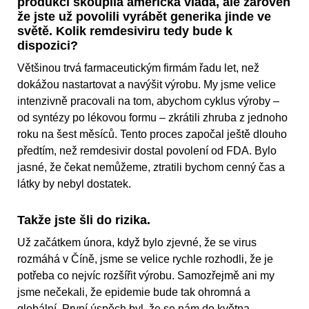
produkci skoupila americká vláda, ale zároveň
že jste už povolili vyrábět generika jinde ve
světě. Kolik remdesiviru tedy bude k
dispozici?
Většinou trvá farmaceutickým firmám řadu let, než
dokážou nastartovat a navýšit výrobu. My jsme velice
intenzivně pracovali na tom, abychom cyklus výroby –
od syntézy po lékovou formu – zkrátili zhruba z jednoho
roku na šest měsíců. Tento proces započal ještě dlouho
předtím, než remdesivir dostal povolení od FDA. Bylo
jasné, že čekat nemůžeme, ztratili bychom cenný čas a
látky by nebyl dostatek.
Takže jste šli do rizika.
Už začátkem února, když bylo zjevné, že se virus
rozmáhá v Číně, jsme se velice rychle rozhodli, že je
potřeba co nejvíc rozšířit výrobu. Samozřejmě ani my
jsme nečekali, že epidemie bude tak ohromná a
globální. První úspěch byl, že se nám do května