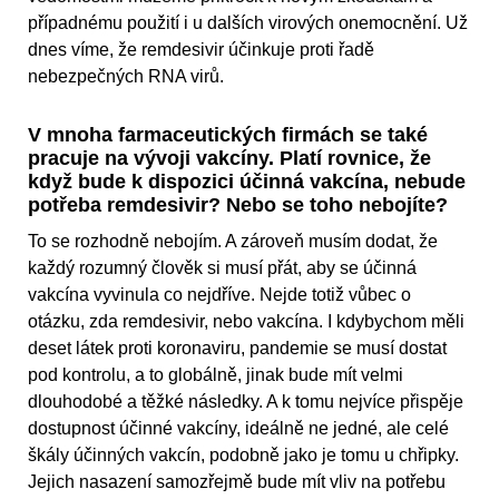
případnému použití i u dalších virových onemocnění. Už
dnes víme, že remdesivir účinkuje proti řadě
nebezpečných RNA virů.
V mnoha farmaceutických firmách se také
pracuje na vývoji vakcíny. Platí rovnice, že
když bude k dispozici účinná vakcína, nebude
potřeba remdesivir? Nebo se toho nebojíte?
To se rozhodně nebojím. A zároveň musím dodat, že
každý rozumný člověk si musí přát, aby se účinná
vakcína vyvinula co nejdříve. Nejde totiž vůbec o
otázku, zda remdesivir, nebo vakcína. I kdybychom měli
deset látek proti koronaviru, pandemie se musí dostat
pod kontrolu, a to globálně, jinak bude mít velmi
dlouhodobé a těžké následky. A k tomu nejvíce přispěje
dostupnost účinné vakcíny, ideálně ne jedné, ale celé
škály účinných vakcín, podobně jako je tomu u chřipky.
Jejich nasazení samozřejmě bude mít vliv na potřebu