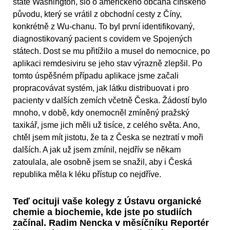
státě Washington, šlo o amerického občana čínského
původu, který se vrátil z obchodní cesty z Číny,
konkrétně z Wu-chanu. To byl první identifikovaný,
diagnostikovaný pacient s covidem ve Spojených
státech. Dost se mu přitížilo a musel do nemocnice, po
aplikaci remdesiviru se jeho stav výrazně zlepšil. Po
tomto úspěšném případu aplikace jsme začali
propracovávat systém, jak látku distribuovat i pro
pacienty v dalších zemích včetně Česka. Žádostí bylo
mnoho, v době, kdy onemocněl zmíněný pražský
taxikář, jsme jich měli už tisíce, z celého světa. Ano,
chtěl jsem mít jistotu, že ta z Česka se neztratí v moři
dalších. A jak už jsem zmínil, nejdřív se někam
zatoulala, ale osobně jsem se snažil, aby i Česká
republika měla k léku přístup co nejdříve.
Teď ocituji vaše kolegy z Ústavu organické
chemie a biochemie, kde jste po studiích
začínal. Radim Nencka v měsíčníku Reportér