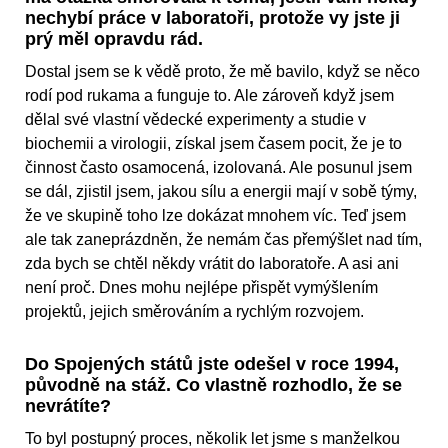
nechybí práce v laboratoři, protože vy jste ji
prý měl opravdu rád.
Dostal jsem se k vědě proto, že mě bavilo, když se něco
rodí pod rukama a funguje to. Ale zároveň když jsem
dělal své vlastní vědecké experimenty a studie v
biochemii a virologii, získal jsem časem pocit, že je to
činnost často osamocená, izolovaná. Ale posunul jsem
se dál, zjistil jsem, jakou sílu a energii mají v sobě týmy,
že ve skupině toho lze dokázat mnohem víc. Teď jsem
ale tak zaneprázdněn, že nemám čas přemýšlet nad tím,
zda bych se chtěl někdy vrátit do laboratoře. A asi ani
není proč. Dnes mohu nejlépe přispět vymýšlením
projektů, jejich směrováním a rychlým rozvojem.
Do Spojených států jste odešel v roce 1994,
původně na stáž. Co vlastně rozhodlo, že se
nevrátíte?
To byl postupný proces, několik let jsme s manželkou