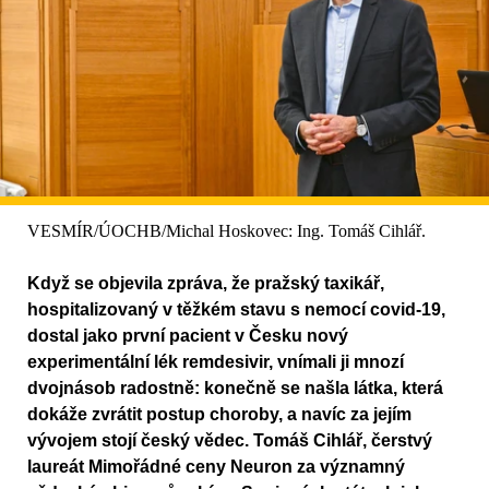
VESMÍR/ÚOCHB/Michal Hoskovec: Ing. Tomáš Cihlář.
Když se objevila zpráva, že pražský taxikář,
hospitalizovaný v těžkém stavu s nemocí covid-19,
dostal jako první pacient v Česku nový
experimentální lék remdesivir, vnímali ji mnozí
dvojnásob radostně: konečně se našla látka, která
dokáže zvrátit postup choroby, a navíc za jejím
vývojem stojí český vědec. Tomáš Cihlář, čerstvý
laureát Mimořádné ceny Neuron za významný