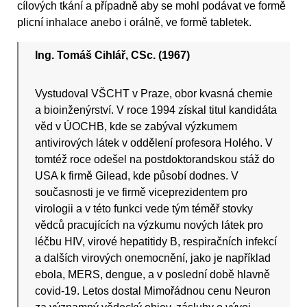
cílových tkání a případně aby se mohl podávat ve formě
plicní inhalace anebo i orálně, ve formě tabletek.
Ing. Tomáš Cihlář, CSc. (1967)
Vystudoval VŠCHT v Praze, obor kvasná chemie
a bioinženýrství. V roce 1994 získal titul kandidáta
věd v ÚOCHB, kde se zabýval výzkumem
antivirových látek v oddělení profesora Holého. V
tomtéž roce odešel na postdoktorandskou stáž do
USA k firmě Gilead, kde působí dodnes. V
současnosti je ve firmě viceprezidentem pro
virologii a v této funkci vede tým téměř stovky
vědců pracujících na výzkumu nových látek pro
léčbu HIV, virové hepatitidy B, respiračních infekcí
a dalších virových onemocnění, jako je například
ebola, MERS, dengue, a v poslední době hlavně
covid-19. Letos dostal Mimořádnou cenu Neuron