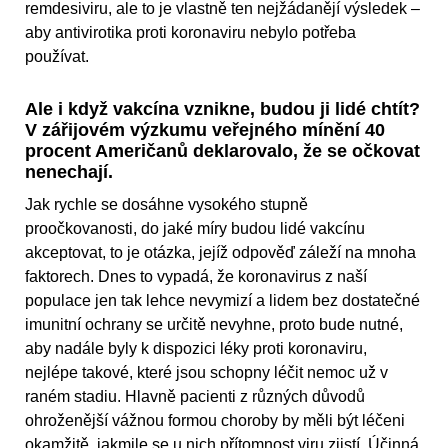
remdesiviru, ale to je vlastně ten nejžádanějí výsledek –
aby antivirotika proti koronaviru nebylo potřeba
používat.
Ale i když vakcína vznikne, budou ji lidé chtít?
V zářijovém výzkumu veřejného mínění 40
procent Američanů deklarovalo, že se očkovat
nenechají.
Jak rychle se dosáhne vysokého stupně
proočkovanosti, do jaké míry budou lidé vakcínu
akceptovat, to je otázka, jejíž odpověď záleží na mnoha
faktorech. Dnes to vypadá, že koronavirus z naší
populace jen tak lehce nevymizí a lidem bez dostatečné
imunitní ochrany se určitě nevyhne, proto bude nutné,
aby nadále byly k dispozici léky proti koronaviru,
nejlépe takové, které jsou schopny léčit nemoc už v
raném stadiu. Hlavně pacienti z různých důvodů
ohroženější vážnou formou choroby by měli být léčeni
okamžitě, jakmile se u nich přítomnost viru zjistí. Účinná