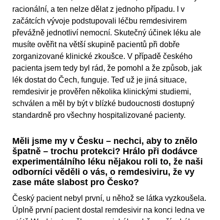
racionální, a ten nelze dělat z jednoho případu. I v
začátcích vývoje podstupovali léčbu remdesivirem
převážně jednotliví nemocní. Skutečný účinek léku ale
musíte ověřit na větší skupině pacientů při dobře
zorganizované klinické zkoušce. V případě českého
pacienta jsem tedy byl rád, že pomohl a že způsob, jak
lék dostat do Čech, funguje. Teď už je jiná situace,
remdesivir je prověřen několika klinickými studiemi,
schválen a měl by být v blízké budoucnosti dostupný
standardně pro všechny hospitalizované pacienty.
Měli jsme my v Česku – nechci, aby to znělo
špatně – trochu protekci? Hrálo při dodávce
experimentálního léku nějakou roli to, že naši
odborníci věděli o vás, o remdesiviru, že vy
zase máte slabost pro Česko?
Český pacient nebyl první, u něhož se látka vyzkoušela.
Úplně první pacient dostal remdesivir na konci ledna ve