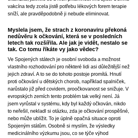
vakcína tedy zcela jistě potřebu lékových forem terapie
sníží, ale pravděpodobně ji nebude eliminovat.
Myslela jsem, že strach z koronaviru překoná
nedůvěru k očkování, která se v posledních
letech tak rozšířila. Ale jak je vidět, nestalo se
tak. Co tomu říkáte vy jako vědec?
Ve Spojených státech je osobní svoboda a možnost
vlastního rozhodování pro některé lidi asi důležitější než
jejich zdraví. A to se do tohoto postoje promítá. Hnutí
proti očkování u dětských chorob, například spalniček,
narůstalo již před covidem, proočkovanost se snižuje. V
evropských zemích tento problém tak velký není. Já
jsem vyrůstal v systému, kdy byl každý očkován, nikdo
to neřešil, nekladl si otázku, zda je očkování prospěšné,
nebo může ublížit. To je úplně opačná situace oproti
Spojeným státům. Osobně si myslím, že výsledky
medicinálního výzkumu jsou, co se týče výhod