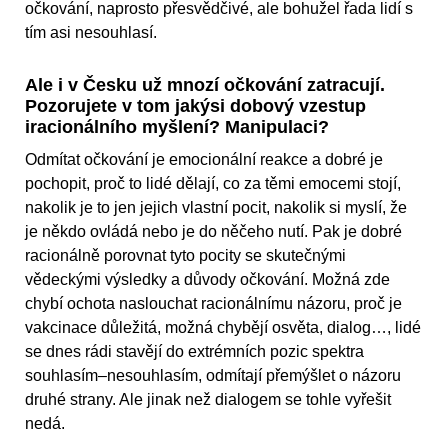
očkování, naprosto přesvědčivé, ale bohužel řada lidí s
tím asi nesouhlasí.
Ale i v Česku už mnozí očkování zatracují.
Pozorujete v tom jakýsi dobový vzestup
iracionálního myšlení? Manipulaci?
Odmítat očkování je emocionální reakce a dobré je
pochopit, proč to lidé dělají, co za těmi emocemi stojí,
nakolik je to jen jejich vlastní pocit, nakolik si myslí, že
je někdo ovládá nebo je do něčeho nutí. Pak je dobré
racionálně porovnat tyto pocity se skutečnými
vědeckými výsledky a důvody očkování. Možná zde
chybí ochota naslouchat racionálnímu názoru, proč je
vakcinace důležitá, možná chybějí osvěta, dialog…, lidé
se dnes rádi stavějí do extrémních pozic spektra
souhlasím–nesouhlasím, odmítají přemýšlet o názoru
druhé strany. Ale jinak než dialogem se tohle vyřešit
nedá.