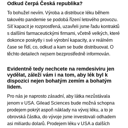
Odkud čerpá Česká republika?
To bohužel nevím. Výroba a distribuce léku během
takovéto pandemie se podobá řízení letového provozu.
Síť kapacit je rozprostřená, uzavřeli jsme řadu kontraktů
s dalšími farmaceutickými firmami, včetně velkých, které
dokonce poskytly i své výrobní kapacity, a v reálném
čase se řídí, co, odkud a kam se bude distribuovat. O
těchto detailech nejsem bezprostředně informován.
Evidentně tedy nechcete na remdesiviru jen
vydělat, záleží vám i na tom, aby lék byl k
dispozici nejen bohatým zemím a bohatým
lidem.
Pro nás je naprosto zásadní, aby látka nezůstávala
jenom v USA. Gilead Sciences bude možná schopna
prodejem pokrýt aspoň náklady na vývoj léku, a to je
obrovská částka, do vývoje jsme investovali odhadem
asi miliardu dolarů. Prodejem léku v USA a dalších