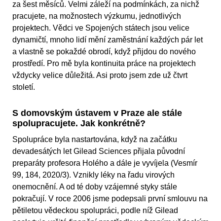
za šest měsíců. Velmi záleží na podmínkách, za nichž
pracujete, na možnostech výzkumu, jednotlivých
projektech. Vědci ve Spojených státech jsou velice
dynamičtí, mnoho lidí mění zaměstnání každých pár let
a vlastně se pokaždé obrodí, když přijdou do nového
prostředí. Pro mě byla kontinuita práce na projektech
vždycky velice důležitá. Asi proto jsem zde už čtvrt
století.
S domovským ústavem v Praze ale stále
spolupracujete. Jak konkrétně?
Spolupráce byla nastartována, když na začátku
devadesátých let Gilead Sciences přijala původní
preparáty profesora Holého a dále je vyvíjela (Vesmír
99, 184, 2020/3). Vznikly léky na řadu virových
onemocnění. A od té doby vzájemné styky stále
pokračují. V roce 2006 jsme podepsali první smlouvu na
pětiletou vědeckou spolupráci, podle níž Gilead