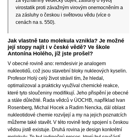
za významný vědecký objev, zásluhy o vývoj
virostatik proti závažným virovým onemocněním a
za zásluhy o českou i světovou vědu (více o
cenách na s. 550).
Jak vlastně tato molekula vznikla? Je možné
její stopy najít i v české vědě? Ve škole
Antonína Holého, jíž jste prošel?
V obecné rovině ano: remdesivir je analogem
nukleotidů, což jsou stavební bloky nukleových kyselin.
Profesor Holý celý život strávil tím, že hledal,
optimalizoval a prakticky využíval chemické reakce,
které tyto sloučeniny modifikují. Jeho přispění je obecné
a stále důležité. Řada vědců v ÚOCHB, například Ivan
Rosenberg, Michal Hocek a Radim Nencka, dál oblast
nukleotidové chemie rozvíjejí a my na jejich poznatcích
můžeme také stavět. V této rovině tedy spojení s českou
vědou jistě existuje. Druhá rovina je design konkrétní
molekuly. To byl jedinečný proces, který byl součástí