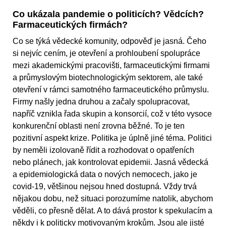
Co ukázala pandemie o politicích? Vědcích?
Farmaceutických firmách?
Co se týká vědecké komunity, odpověď je jasná. Čeho
si nejvíc cením, je otevření a prohloubení spolupráce
mezi akademickými pracovišti, farmaceutickými firmami
a průmyslovým biotechnologickým sektorem, ale také
otevření v rámci samotného farmaceutického průmyslu.
Firmy našly jedna druhou a začaly spolupracovat,
napříč vznikla řada skupin a konsorcií, což v této vysoce
konkurenční oblasti není zrovna běžné. To je ten
pozitivní aspekt krize. Politika je úplně jiné téma. Politici
by neměli izolovaně řídit a rozhodovat o opatřeních
nebo plánech, jak kontrolovat epidemii. Jasná vědecká
a epidemiologická data o nových nemocech, jako je
covid-19, většinou nejsou hned dostupná. Vždy trvá
nějakou dobu, než situaci porozumíme natolik, abychom
věděli, co přesně dělat. A to dává prostor k spekulacím a
někdy i k politicky motivovaným krokům. Jsou ale jisté