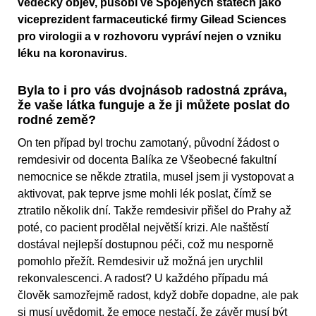
vědecký objev, působí ve Spojených státech jako
viceprezident farmaceutické firmy Gilead Sciences
pro virologii a v rozhovoru vypráví nejen o vzniku
léku na koronavirus.
Byla to i pro vás dvojnásob radostná zpráva,
že vaše látka funguje a že ji můžete poslat do
rodné země?
On ten případ byl trochu zamotaný, původní žádost o
remdesivir od docenta Balíka ze Všeobecné fakultní
nemocnice se někde ztratila, musel jsem ji vystopovat a
aktivovat, pak teprve jsme mohli lék poslat, čímž se
ztratilo několik dní. Takže remdesivir přišel do Prahy až
poté, co pacient prodělal největší krizi. Ale naštěstí
dostával nejlepší dostupnou péči, což mu nesporně
pomohlo přežít. Remdesivir už možná jen urychlil
rekonvalescenci. A radost? U každého případu má
člověk samozřejmě radost, když dobře dopadne, ale pak
si musí uvědomit, že emoce nestačí, že závěr musí být