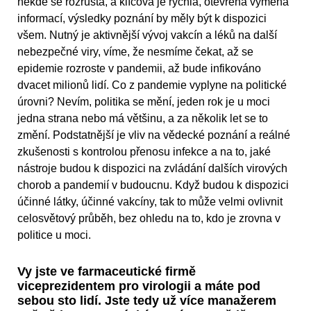
někde se rozrůstá, a klíčová je rychlá, otevřená výměna
informací, výsledky poznání by měly být k dispozici
všem. Nutný je aktivnější vývoj vakcín a léků na další
nebezpečné viry, víme, že nesmíme čekat, až se
epidemie rozroste v pandemii, až bude infikováno
dvacet milionů lidí. Co z pandemie vyplyne na politické
úrovni? Nevím, politika se mění, jeden rok je u moci
jedna strana nebo má většinu, a za několik let se to
změní. Podstatnější je vliv na vědecké poznání a reálné
zkušenosti s kontrolou přenosu infekce a na to, jaké
nástroje budou k dispozici na zvládání dalších virových
chorob a pandemií v budoucnu. Když budou k dispozici
účinné látky, účinné vakcíny, tak to může velmi ovlivnit
celosvětový průběh, bez ohledu na to, kdo je zrovna v
politice u moci.
Vy jste ve farmaceutické firmě
viceprezidentem pro virologii a máte pod
sebou sto lidí. Jste tedy už více manažerem