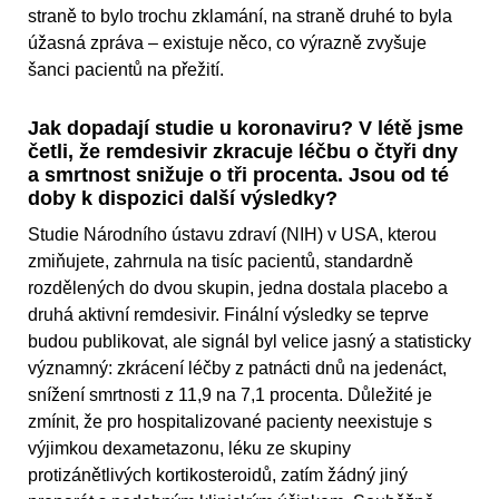
straně to bylo trochu zklamání, na straně druhé to byla
úžasná zpráva – existuje něco, co výrazně zvyšuje
šanci pacientů na přežití.
Jak dopadají studie u koronaviru? V létě jsme
četli, že remdesivir zkracuje léčbu o čtyři dny
a smrtnost snižuje o tři procenta. Jsou od té
doby k dispozici další výsledky?
Studie Národního ústavu zdraví (NIH) v USA, kterou
zmiňujete, zahrnula na tisíc pacientů, standardně
rozdělených do dvou skupin, jedna dostala placebo a
druhá aktivní remdesivir. Finální výsledky se teprve
budou publikovat, ale signál byl velice jasný a statisticky
významný: zkrácení léčby z patnácti dnů na jedenáct,
snížení smrtnosti z 11,9 na 7,1 procenta. Důležité je
zmínit, že pro hospitalizované pacienty neexistuje s
výjimkou dexametazonu, léku ze skupiny
protizánětlivých kortikosteroidů, zatím žádný jiný