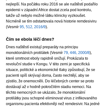
nejlepší. Na počátku roku 2016 se ale naštěstí podařilo
epidemii v západní Africe dostat zcela pod kontrolu,
takže už nebylo možné látku klinicky vyzkoušet.
Nicméně se tím odstartovala nová historie remdesiviru
(Vesmír
95, 512, 2016/9
).
Čím se ebola léčí dnes?
Dnes naštěstí existují preparáty na principu
monoklonálních protilátek (Vesmír
79, 446, 2000/8
),
které smrtnost eboly rapidně snižují. Prokázala to
revoluční studie v Kongu. V této zemi je specifická
situace, politické a ekonomické tlaky způsobují, že se
pacienti spíš skrývají doma, často nechtějí, aby se
zjistilo, že onemocněli. Do léčebných center se proto
dostávají až v hodně pokročilém stadiu nemoci. Na
těchto nemocných se ukázalo, že monoklonální
protilátky jsou schopné eliminovat virus z infikovaného
organismu pacienta efektivněji než remdesivir. Na jedné