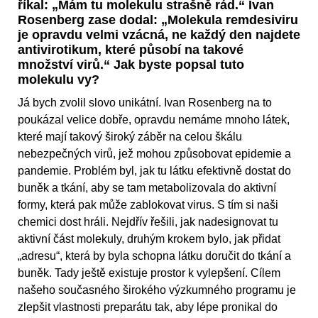
říkal: „Mám tu molekulu strašně rád.“ Ivan
Rosenberg zase dodal: „Molekula remdesiviru
je opravdu velmi vzácná, ne každý den najdete
antivirotikum, které působí na takové
množství virů.“ Jak byste popsal tuto
molekulu vy?
Já bych zvolil slovo unikátní. Ivan Rosenberg na to
poukázal velice dobře, opravdu nemáme mnoho látek,
které mají takový široký záběr na celou škálu
nebezpečných virů, jež mohou způsobovat epidemie a
pandemie. Problém byl, jak tu látku efektivně dostat do
buněk a tkání, aby se tam metabolizovala do aktivní
formy, která pak může zablokovat virus. S tím si naši
chemici dost hráli. Nejdřív řešili, jak nadesignovat tu
aktivní část molekuly, druhým krokem bylo, jak přidat
„adresu“, která by byla schopna látku doručit do tkání a
buněk. Tady ještě existuje prostor k vylepšení. Cílem
našeho současného širokého výzkumného programu je
zlepšit vlastnosti preparátu tak, aby lépe pronikal do