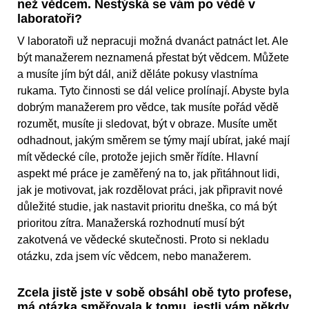
než vědcem. Nestýská se vám po vědě v
laboratoři?
V laboratoři už nepracuji možná dvanáct patnáct let. Ale
být manažerem neznamená přestat být vědcem. Můžete
a musíte jím být dál, aniž děláte pokusy vlastníma
rukama. Tyto činnosti se dál velice prolínají. Abyste byla
dobrým manažerem pro vědce, tak musíte pořád vědě
rozumět, musíte ji sledovat, být v obraze. Musíte umět
odhadnout, jakým směrem se týmy mají ubírat, jaké mají
mít vědecké cíle, protože jejich směr řídíte. Hlavní
aspekt mé práce je zaměřený na to, jak přitáhnout lidi,
jak je motivovat, jak rozdělovat práci, jak připravit nové
důležité studie, jak nastavit prioritu dneška, co má být
prioritou zítra. Manažerská rozhodnutí musí být
zakotvená ve vědecké skutečnosti. Proto si nekladu
otázku, zda jsem víc vědcem, nebo manažerem.
Zcela jistě jste v sobě obsáhl obě tyto profese,
má otázka směřovala k tomu, jestli vám někdy