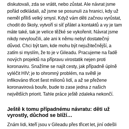
diskutovali, zda se vrátit, nebo zůstat. Ale návrat jsme
pořád odkládali, až jsme se posunuli za hranici, kdy už
neměl příliš velký smysl. Když vám děti začnou vyrůstat,
chodit do školy, vytvoří si síť přátel a kontaktů a vy je tam
máte také, tak je velice těžké se vykořenit. Návrat jsme
nikdy nevyloučili, ale ani k němu nebyl dostatečný
důvod. Chci být tam, kde mohu být nejužitečnější, a
zatím si myslím, že to je v Gileadu. Pracujeme na řadě
nových projektů na přípravu virostatik nejen proti
koronaviru. Snažíme se najít cesty, jak případně úplně
vyléčit HIV; je to ohromný problém, na světě je
infikováno třicet šest milionů lidí, a až se přežene
koronavirová bouře, bude to zase jedna z našich
největších priorit. Tahle práce ještě zdaleka nekončí.
Ještě k tomu případnému návratu: děti už
vyrostly, důchod se blíží…
Znám lidi, kteří jsou v Gileadu přes třicet let, jiní odešli