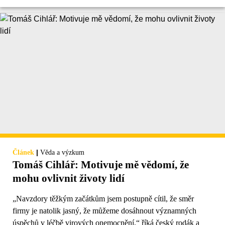
|
Článek
Věda a výzkum
Tomáš Cihlář: Motivuje mě vědomí, že
mohu ovlivnit životy lidí
„Navzdory těžkým začátkům jsem postupně cítil, že směr
firmy je natolik jasný, že můžeme dosáhnout významných
úspěchů v léčbě virových onemocnění,“ říká český rodák a