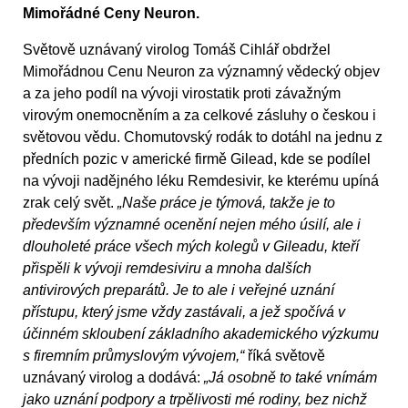
Mimořádné Ceny Neuron.
Světově uznávaný virolog Tomáš Cihlář obdržel
Mimořádnou Cenu Neuron za významný vědecký objev
a za jeho podíl na vývoji virostatik proti závažným
virovým onemocněním a za celkové zásluhy o českou i
světovou vědu. Chomutovský rodák to dotáhl na jednu z
předních pozic v americké firmě Gilead, kde se podílel
na vývoji nadějného léku Remdesivir, ke kterému upíná
zrak celý svět.
„Naše práce je týmová, takže je to
především významné ocenění nejen mého úsilí, ale i
dlouholeté práce všech mých kolegů v Gileadu, kteří
přispěli k vývoji remdesiviru a mnoha dalších
antivirových preparátů. Je to ale i veřejné uznání
přístupu, který jsme vždy zastávali, a jež spočívá v
účinném skloubení základního akademického výzkumu
s firemním průmyslovým vývojem,“
říká světově
uznávaný virolog a dodává:
„Já osobně to také vnímám
jako uznání podpory a trpělivosti mé rodiny, bez nichž