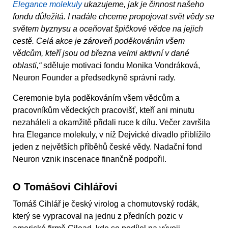
Elegance molekuly
ukazujeme, jak je činnost našeho
fondu důležitá. I nadále chceme propojovat svět vědy se
světem byznysu a oceňovat špičkové vědce na jejich
cestě. Celá akce je zároveň poděkováním všem
vědcům, kteří jsou od března velmi aktivní v dané
oblasti,“
sděluje motivaci fondu Monika Vondráková,
Neuron Founder a předsedkyně správní rady.
Ceremonie byla poděkováním všem vědcům a
pracovníkům vědeckých pracovišť, kteří ani minutu
nezaháleli a okamžitě přidali ruce k dílu. Večer završila
hra Elegance molekuly, v níž Dejvické divadlo přiblížilo
jeden z největších příběhů české vědy. Nadační fond
Neuron vznik inscenace finančně podpořil.
O Tomášovi Cihlářovi
Tomáš Cihlář je český virolog a chomutovský rodák,
který se vypracoval na jednu z předních pozic v