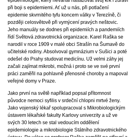
epidemiologie, který neváhal nasazovat svůj krk i zdraví
při boji s epidemiemi. Ať už u nás, při potlačení
epidemie skvrnitého tyfu koncem války v Terezíně, či
později celosvětově při vymýcení pravých neštovic.
Jeho manuály se dodnes při epidemiích a pandemiích
řídí Světová zdravotnická organizace. Karel Raška se
narodil v roce 1909 v malé obci Strašín na Šumavě do
učitelské rodiny. Absolvoval gymnázium v Sušici a poté
odešel do Prahy studovat medicínu. Už velmi záhy jej
začali zajímat mikrobi, možná i proto se ve své první
práci zaměřil na pohlavně přenosné choroby a mapoval
veřejné domy v Praze.
Jako první na světě například popsal přítomnost
původce nemoci syfilis v srdeční chlopni mrtvé ženy.
Jako vojenský lékař spolupracoval s Mikrobiologickým
ústavem lékařské fakulty Karlovy univerzity a už ve
svých 30 letech se stal vedoucím oddělení
epidemiologie a mikrobiologie Státního zdravotnického