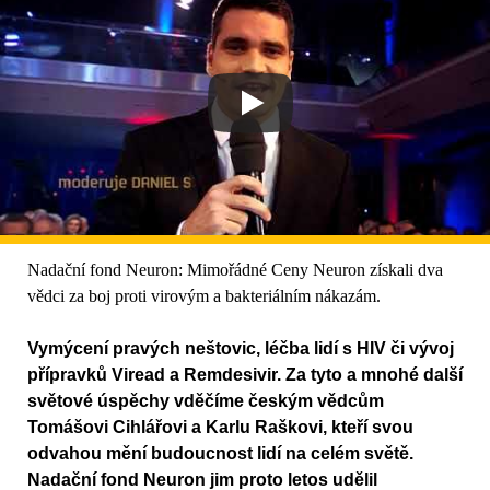
Nadační fond Neuron: Mimořádné Ceny Neuron získali dva
vědci za boj proti virovým a bakteriálním nákazám.
Vymýcení pravých neštovic, léčba lidí s HIV či vývoj
přípravků Viread a Remdesivir. Za tyto a mnohé další
světové úspěchy vděčíme českým vědcům
Tomášovi Cihlářovi a Karlu Raškovi, kteří svou
odvahou mění budoucnost lidí na celém světě.
Nadační fond Neuron jim proto letos udělil