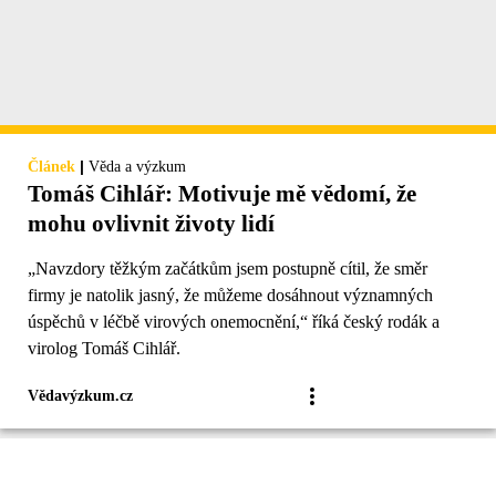
|
Článek
Věda a výzkum
Tomáš Cihlář: Motivuje mě vědomí, že
mohu ovlivnit životy lidí
„Navzdory těžkým začátkům jsem postupně cítil, že směr
firmy je natolik jasný, že můžeme dosáhnout významných
úspěchů v léčbě virových onemocnění,“ říká český rodák a
virolog Tomáš Cihlář.
Vědavýzkum.cz