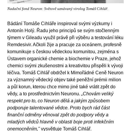
Nadační fond Neuron: Světově uznávaný virolog Tomáš Cihlář.
Bádání Tomáše Cihláře inspiroval svými výzkumy i
Antonín Holý. Řadu jeho principů se svým stočlenným
týmem v Gileadu využil právě při výběru a testování léku
Remdesivir. Ačkoli žije a pracuje za oceánem, profesně
komunikuje s českou vědeckou komunitou, zejména s
Ústavem organické chemie a biochemie v Praze, jehož
chemici svými zkušenostmi a kreativitou přispěli k vývoji
léčiva. Tomáš Cihlář obdržel k Mimořádné Ceně Neuron
za významný vědecký objev také peněžní prémii milion
a půl korun, kterou chce mimo jiné také vrátit zpět do
vědy, a to prostřednictvím Neuronu.
„Chovám veliký
respekt pro to, co Neuron dělá a jakým způsobem
podporuje talentované vědce. Proto bych rád část
finanční odměny věnoval zpět do podpory vědy a
mladých vědců hlavně v oblasti boje proti infekčním
onemocněním,"
vysvětluje Tomáš Cihlář.