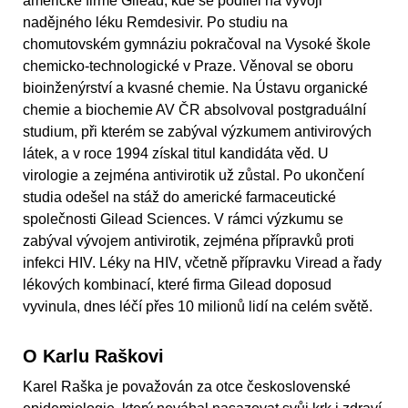
americké firmě Gilead, kde se podílel na vývoji
nadějného léku Remdesivir. Po studiu na
chomutovském gymnáziu pokračoval na Vysoké škole
chemicko-technologické v Praze. Věnoval se oboru
bioinženýrství a kvasné chemie. Na Ústavu organické
chemie a biochemie AV ČR absolvoval postgraduální
studium, při kterém se zabýval výzkumem antivirových
látek, a v roce 1994 získal titul kandidáta věd. U
virologie a zejména antivirotik už zůstal. Po ukončení
studia odešel na stáž do americké farmaceutické
společnosti Gilead Sciences. V rámci výzkumu se
zabýval vývojem antivirotik, zejména přípravků proti
infekci HIV. Léky na HIV, včetně přípravku Viread a řady
lékových kombinací, které firma Gilead doposud
vyvinula, dnes léčí přes 10 milionů lidí na celém světě.
O Karlu Raškovi
Karel Raška je považován za otce československé