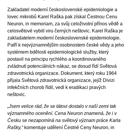
Zakladatel moderní československé epidemiologie a
lovec mikrobů Karel Raška pak získal Čestnou Cenu
Neuron, in memoriam, za svůj celoživotní přínos vědě a
celosvětové vybití viru černých neštovic. Karel Raška je
zakladatelem moderní československé epidemiologie.
Patří k nejvýznamnějším osobnostem české vědy a jeho
systémem bdělosti epidemiologické služby, který
postavil na principu rychlého a koordinovaného
zvládnutí potenciálních nákaz, se dosud řídí Světová
zdravotnická organizace. Dokument, který roku 1964
přijala Světová zdravotnická organizace, jejíž Divizi
infekčních chorob řídil, vedl k eradikaci pravých
neštovic.
„Jsem velice rád, že se tátovi dostalo v naší zemi tak
významného ocenění. Cena Neuron znamená, že i v
Česku se nezapomíná na světový význam práce Karla
Rašky,“
komentuje udělení Čestné Ceny Neuron, in