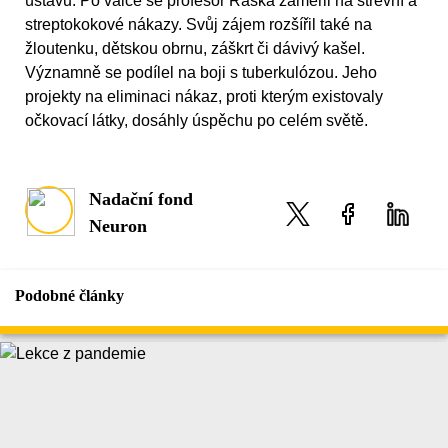
ústavu. Po válce se profesor Raška zaměřil na střevní a
streptokokové nákazy. Svůj zájem rozšířil také na
žloutenku, dětskou obrnu, záškrt či dávivý kašel.
Významně se podílel na boji s tuberkulózou. Jeho
projekty na eliminaci nákaz, proti kterým existovaly
očkovací látky, dosáhly úspěchu po celém světě.
Nadační fond
Neuron
Podobné články