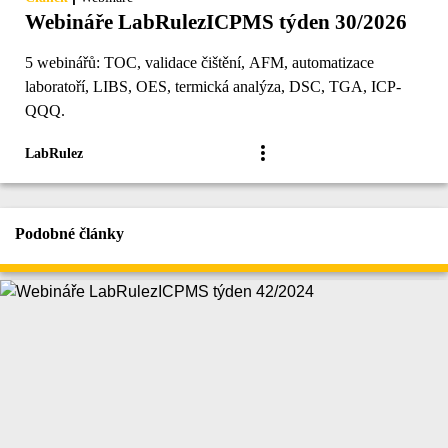
Webináře LabRulezICPMS týden 30/2026
5 webinářů: TOC, validace čištění, AFM, automatizace
laboratoří, LIBS, OES, termická analýza, DSC, TGA, ICP-
QQQ.
LabRulez
Podobné články