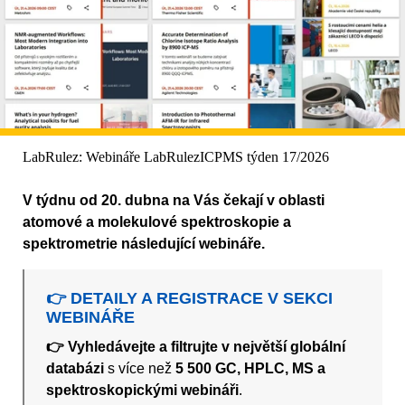
LabRulez: Webináře LabRulezICPMS týden 17/2026
V týdnu od 20. dubna na Vás čekají v oblasti
atomové a molekulové spektroskopie a
spektrometrie následující webináře.
👉 DETAILY A REGISTRACE V SEKCI
WEBINÁŘE
👉 Vyhledávejte a filtrujte v největší globální
databázi
s více než
5 500 GC, HPLC, MS a
spektroskopickými webináři
.