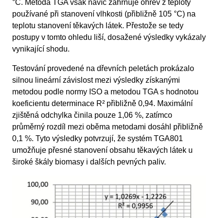
°C. Metoda TGA však navíc zahrnuje ohřev z teploty
používané při stanovení vlhkosti (přibližně 105 °C) na
teplotu stanovení těkavých látek. Přestože se tedy
postupy v tomto ohledu liší, dosažené výsledky vykázaly
vynikající shodu.
Testování provedené na dřevních peletách prokázalo
silnou lineární závislost mezi výsledky získanými
metodou podle normy ISO a metodou TGA s hodnotou
koeficientu determinace R² přibližně 0,94. Maximální
zjištěná odchylka činila pouze 1,06 %, zatímco
průměrný rozdíl mezi oběma metodami dosáhl přibližně
0,1 %. Tyto výsledky potvrzují, že systém TGA801
umožňuje přesné stanovení obsahu těkavých látek u
široké škály biomasy i dalších pevných paliv.