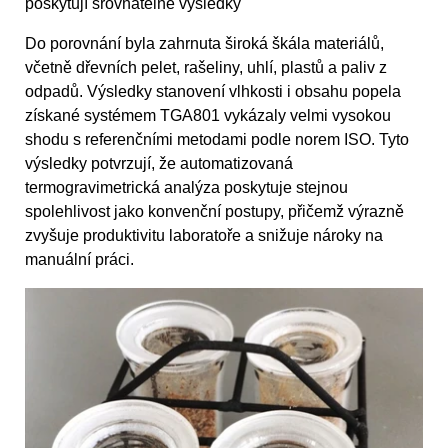
poskytují srovnatelné výsledky
Do porovnání byla zahrnuta široká škála materiálů,
včetně dřevních pelet, rašeliny, uhlí, plastů a paliv z
odpadů. Výsledky stanovení vlhkosti i obsahu popela
získané systémem TGA801 vykázaly velmi vysokou
shodu s referenčními metodami podle norem ISO. Tyto
výsledky potvrzují, že automatizovaná
termogravimetrická analýza poskytuje stejnou
spolehlivost jako konvenční postupy, přičemž výrazně
zvyšuje produktivitu laboratoře a snižuje nároky na
manuální práci.