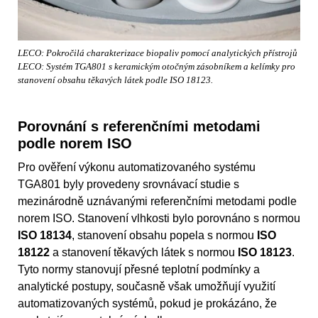
LECO: Pokročilá charakterizace biopaliv pomocí analytických přístrojů
LECO: Systém TGA801 s keramickým otočným zásobníkem a kelímky pro
stanovení obsahu těkavých látek podle ISO 18123.
Porovnání s referenčními metodami
podle norem ISO
Pro ověření výkonu automatizovaného systému
TGA801 byly provedeny srovnávací studie s
mezinárodně uznávanými referenčními metodami podle
norem ISO. Stanovení vlhkosti bylo porovnáno s normou
ISO 18134
, stanovení obsahu popela s normou
ISO
18122
a stanovení těkavých látek s normou
ISO 18123
.
Tyto normy stanovují přesné teplotní podmínky a
analytické postupy, současně však umožňují využití
automatizovaných systémů, pokud je prokázáno, že