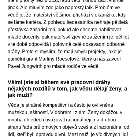
mění priority než u otců, řadu věcí mohou začít vnímat
jinak. Ale mluvím zde jako naprostý laik. Problém ve
vědě je, že mateřství většinou přichází v okamžiku, kdy
se láme kariéra. Z pohledu šedesátníka nehraje pětiletá
přestávka zásadní roli, pokud ale chceme habilitovat
mladé docenty, pak mateřství zjevně zatížením je, pět let
v té době odpovídá i polovině celé dosavadní odborné
dráhy. Proto si myslím, že mají smysl projekty, jako je
pamětní grant Martiny Roeselové, který u nás zavedl
Pavel Jungwirth pro mladé rodiče ve vědě.
Všiml jste si během své pracovní dráhy
nějakých rozdílů v tom, jak vědu dělají ženy, a
jak muži?
Věda je strašně kompetitivní a často je ovlivněna
mužskou ješitností. V dobrém i zlém. Ženy dokážou v
mnoha ohledech uvažovat racionálněji, na druhou
stranu řada průlomových objevů vzešla z iracionálna, od
lidí, kteří byli opravdu divní. Mezi muži je víc divných lidí