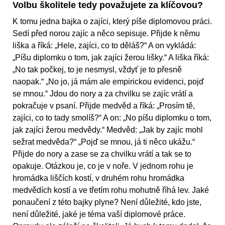
Volbu školitele tedy považujete za klíčovou?
K tomu jedna bajka o zajíci, který píše diplomovou práci.
Sedí před norou zajíc a něco sepisuje. Přijde k němu
liška a říká: „Hele, zajíci, co to děláš?“ A on vykládá:
„Píšu diplomku o tom, jak zajíci žerou lišky.“ A liška říká:
„No tak počkej, to je nesmysl, vždyť je to přesně
naopak.“ „No jo, já mám ale empirickou evidenci, pojď
se mnou.“ Jdou do nory a za chvilku se zajíc vrátí a
pokračuje v psaní. Přijde medvěd a říká: „Prosím tě,
zajíci, co to tady smolíš?“ A on: „No píšu diplomku o tom,
jak zajíci žerou medvědy.“ Medvěd: „Jak by zajíc mohl
sežrat medvěda?“ „Pojď se mnou, já ti něco ukážu.“
Přijde do nory a zase se za chvilku vrátí a tak se to
opakuje. Otázkou je, co je v noře. V jednom rohu je
hromádka liščích kostí, v druhém rohu hromádka
medvědích kostí a ve třetím rohu mohutně říhá lev. Jaké
ponaučení z této bajky plyne? Není důležité, kdo jste,
není důležité, jaké je téma vaší diplomové práce.