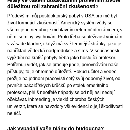
Hrály ve vašem dosavadním profesním životě
důležitou roli zahraniční zkušenosti?
Především můj postdoktorský pobyt v USA pro mě byl
život formující zkušeností. Americký systém vědy se
všemi jeho neduhy je mi hlavním referenčním rámcem, v
něm jsem byl vychován. Proto třeba soutěživost vnímám
v zásadě kladně, i když má své temnější stránky, jako je
například vědecká nadprodukce a stres. V současnosti
vyjíždím na kratší pobyty třeba jako hostující profesor.
Potřebuji vidět, jak se pracuje jinde, porovnávám naše
přístupy, to je ohromně důležité. Pokud učitel a vědec
prožije na jednom pracovišti celý svůj odborný život, od
prvních bakalářských krůčků po stolek emeritního
profesora, příliš neotřelé nápady se od něj asi nedají
očekávat. Inbreeding je vleklá choroba českých
univerzit, která se navzdory vší evidenci o její škodlivosti
neléčí.
Jak vypadají vaše plány do budoucna?