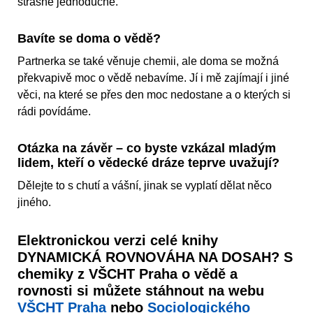
strašně jednoduché.
Bavíte se doma o vědě?
Partnerka se také věnuje chemii, ale doma se možná
překvapivě moc o vědě nebavíme. Jí i mě zajímají i jiné
věci, na které se přes den moc nedostane a o kterých si
rádi povídáme.
Otázka na závěr – co byste vzkázal mladým
lidem, kteří o vědecké dráze teprve uvažují?
Dělejte to s chutí a vášní, jinak se vyplatí dělat něco
jiného.
Elektronickou verzi celé knihy
DYNAMICKÁ ROVNOVÁHA NA DOSAH? S
chemiky z VŠCHT Praha o vědě a
rovnosti si můžete stáhnout na webu
VŠCHT Praha
nebo
Sociologického