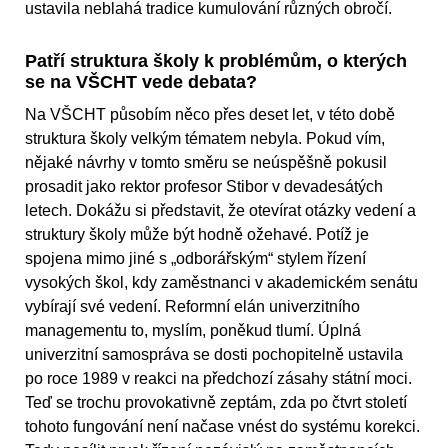
ustavila neblahá tradice kumulování různých obročí.
Patří struktura školy k problémům, o kterých
se na VŠCHT vede debata?
Na VŠCHT působím něco přes deset let, v této době
struktura školy velkým tématem nebyla. Pokud vím,
nějaké návrhy v tomto směru se neúspěšně pokusil
prosadit jako rektor profesor Stibor v devadesátých
letech. Dokážu si představit, že otevírat otázky vedení a
struktury školy může být hodně ožehavé. Potíž je
spojena mimo jiné s „odborářským“ stylem řízení
vysokých škol, kdy zaměstnanci v akademickém senátu
vybírají své vedení. Reformní elán univerzitního
managementu to, myslím, poněkud tlumí. Úplná
univerzitní samospráva se dosti pochopitelně ustavila
po roce 1989 v reakci na předchozí zásahy státní moci.
Teď se trochu provokativně zeptám, zda po čtvrt století
tohoto fungování není načase vnést do systému korekci.