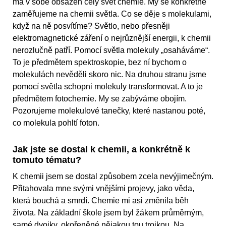
má v sobě obsažen celý svět chemie. My se konkrétně
zaměřujeme na chemii světla. Co se děje s molekulami,
když na ně posvítíme? Světlo, nebo přesněji
elektromagnetické záření o nejrůznější energii, k chemii
nerozlučně patří. Pomocí světla molekuly „osaháváme“.
To je předmětem spektroskopie, bez ní bychom o
molekulách nevěděli skoro nic. Na druhou stranu jsme
pomocí světla schopni molekuly transformovat. A to je
předmětem fotochemie. My se zabýváme obojím.
Pozorujeme molekulové tanečky, které nastanou poté,
co molekula pohltí foton.
Jak jste se dostal k chemii, a konkrétně k
tomuto tématu?
K chemii jsem se dostal způsobem zcela nevýjimečným.
Přitahovala mne svými vnějšími projevy, jako věda,
která bouchá a smrdí. Chemie mi asi změnila běh
života. Na základní škole jsem byl žákem průměrným,
samé dvojky, okořeněné nějakou tou trojkou. Na