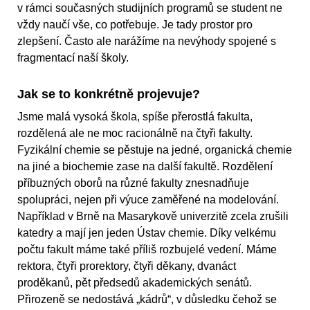
v rámci současných studijních programů se student ne
vždy naučí vše, co potřebuje. Je tady prostor pro
zlepšení. Často ale narážíme na nevýhody spojené s
fragmentací naší školy.
Jak se to konkrétně projevuje?
Jsme malá vysoká škola, spíše přerostlá fakulta,
rozdělená ale ne moc racionálně na čtyři fakulty.
Fyzikální chemie se pěstuje na jedné, organická chemie
na jiné a biochemie zase na další fakultě. Rozdělení
příbuzných oborů na různé fakulty znesnadňuje
spolupráci, nejen při výuce zaměřené na modelování.
Například v Brně na Masarykově univerzitě zcela zrušili
katedry a mají jen jeden Ústav chemie. Díky velkému
počtu fakult máme také příliš rozbujelé vedení. Máme
rektora, čtyři prorektory, čtyři děkany, dvanáct
proděkanů, pět předsedů akademických senátů.
Přirozeně se nedostává „kádrů“, v důsledku čehož se