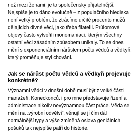
než mezi ženami, je to společensky přijatelnější.
Nejspíše je to dáno evolučně – z populačního hlediska
není velký problém, že ztrácíme určité procento mužů
dělajících divné věci, jako třeba filatelii. Průlomové
objevy často vytvořili monomaniaci, kterým všechny
ostatní věci zásadním způsobem unikaly. To se dnes
mění s exponenciálním nárůstem počtu vědců a vědkyň,
který proměňuje styl chování.
Jak se nárůst počtu vědců a vědkyň projevuje
konkrétně?
Významní vědci v dnešní době musí být z velké části
manažeři. Koneckonců, i pro mne představuje řízení a
administrace nikoliv nevýznamnou část práce. Věda se
mění na „výrobní odvětví“, věnují se jí čím dál
normálnější typy a výše zmíněná oslava geniálních
pošuků tak nejspíše patří do historie.