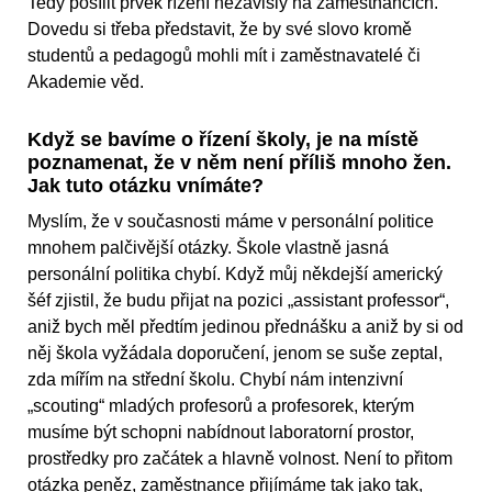
Tedy posílit prvek řízení nezávislý na zaměstnancích.
Dovedu si třeba představit, že by své slovo kromě
studentů a pedagogů mohli mít i zaměstnavatelé či
Akademie věd.
Když se bavíme o řízení školy, je na místě
poznamenat, že v něm není příliš mnoho žen.
Jak tuto otázku vnímáte?
Myslím, že v současnosti máme v personální politice
mnohem palčivější otázky. Škole vlastně jasná
personální politika chybí. Když můj někdejší americký
šéf zjistil, že budu přijat na pozici „assistant professor“,
aniž bych měl předtím jedinou přednášku a aniž by si od
něj škola vyžádala doporučení, jenom se suše zeptal,
zda mířím na střední školu. Chybí nám intenzivní
„scouting“ mladých profesorů a profesorek, kterým
musíme být schopni nabídnout laboratorní prostor,
prostředky pro začátek a hlavně volnost. Není to přitom
otázka peněz, zaměstnance přijímáme tak jako tak,