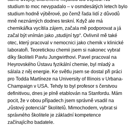
studium to moc nevypadalo – v osmdesátých letech bylo
studium hodně výběrové, po čemž řada lidí z důvodů
mně neznámých dodnes teskní. Když ale má
chemikářka vycítila zájem, začala mě podporovat a já
začal být vnímán jako „studijní typ“. Ovlivnil mě také
otec, který pracoval v nemocnici jako chemik v klinické
laboratoři. Teoretickou chemii jsem si nakonec vybral
díky školiteli Pavlu Jungwirthovi. Pavel pracoval na
Heyrovského Ústavu fyzikální chemie, byl mladý a
sálala z něj energie. Ke světlu jsem se dostal při práci
pro Todda Martíneze na University of Illinois v Urbana-
Champaign v USA. Tehdy to byl profesor s čerstvou
definitivou, dnes je plně etablován na Stanfordu. Mám
pocit, že v obou případech jsem správně vsadil na
„růstový potenciál“ školitelů. Mimochodem, vybrat si
správného školitele je základní kompetence
začínajícího badatele.