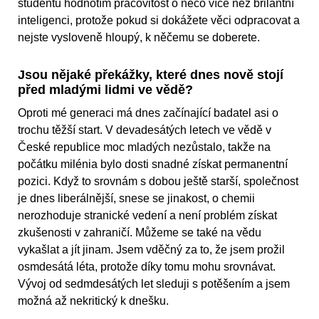
studentů hodnotím pracovitost o něco více než brilantní
inteligenci, protože pokud si dokážete věci odpracovat a
nejste vysloveně hloupý, k něčemu se doberete.
Jsou nějaké překážky, které dnes nově stojí
před mladými lidmi ve vědě?
Oproti mé generaci má dnes začínající badatel asi o
trochu těžší start. V devadesátých letech ve vědě v
České republice moc mladých nezůstalo, takže na
počátku milénia bylo dosti snadné získat permanentní
pozici. Když to srovnám s dobou ještě starší, společnost
je dnes liberálnější, snese se jinakost, o chemii
nerozhoduje stranické vedení a není problém získat
zkušenosti v zahraničí. Můžeme se také na vědu
vykašlat a jít jinam. Jsem vděčný za to, že jsem prožil
osmdesátá léta, protože díky tomu mohu srovnávat.
Vývoj od sedmdesátých let sleduji s potěšením a jsem
možná až nekritický k dnešku.