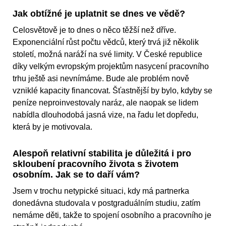
Jak obtížné je uplatnit se dnes ve vědě?
Celosvětově je to dnes o něco těžší než dříve.
Exponenciální růst počtu vědců, který trvá již několik
století, možná naráží na své limity. V České republice
díky velkým evropským projektům nasycení pracovního
trhu ještě asi nevnímáme. Bude ale problém nově
vzniklé kapacity financovat. Šťastnější by bylo, kdyby se
peníze neproinvestovaly naráz, ale naopak se lidem
nabídla dlouhodobá jasná vize, na řadu let dopředu,
která by je motivovala.
Alespoň relativní stabilita je důležitá i pro
skloubení pracovního života s životem
osobním. Jak se to daří vám?
Jsem v trochu netypické situaci, kdy má partnerka
donedávna studovala v postgraduálním studiu, zatím
nemáme děti, takže to spojení osobního a pracovního je