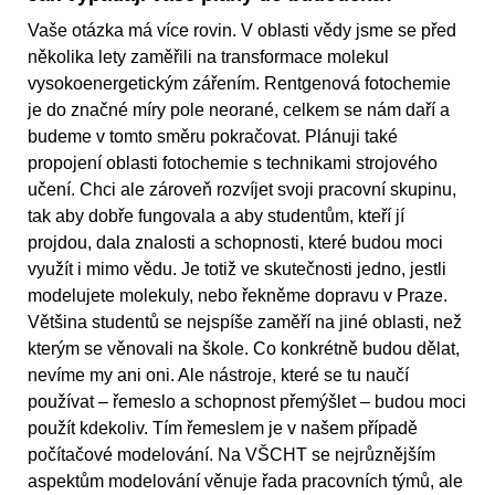
Vaše otázka má více rovin. V oblasti vědy jsme se před
několika lety zaměřili na transformace molekul
vysokoenergetickým zářením. Rentgenová fotochemie
je do značné míry pole neorané, celkem se nám daří a
budeme v tomto směru pokračovat. Plánuji také
propojení oblasti fotochemie s technikami strojového
učení. Chci ale zároveň rozvíjet svoji pracovní skupinu,
tak aby dobře fungovala a aby studentům, kteří jí
projdou, dala znalosti a schopnosti, které budou moci
využít i mimo vědu. Je totiž ve skutečnosti jedno, jestli
modelujete molekuly, nebo řekněme dopravu v Praze.
Většina studentů se nejspíše zaměří na jiné oblasti, než
kterým se věnovali na škole. Co konkrétně budou dělat,
nevíme my ani oni. Ale nástroje, které se tu naučí
používat – řemeslo a schopnost přemýšlet – budou moci
použít kdekoliv. Tím řemeslem je v našem případě
počítačové modelování. Na VŠCHT se nejrůznějším
aspektům modelování věnuje řada pracovních týmů, ale