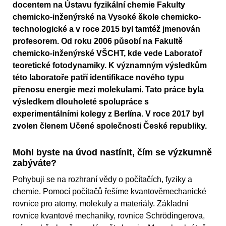
docentem na Ústavu fyzikální chemie Fakulty
chemicko-inženýrské na Vysoké škole chemicko-
technologické a v roce 2015 byl tamtéž jmenován
profesorem. Od roku 2006 působí na Fakultě
chemicko-inženýrské VŠCHT, kde vede Laboratoř
teoretické fotodynamiky. K významným výsledkům
této laboratoře patří identifikace nového typu
přenosu energie mezi molekulami. Tato práce byla
výsledkem dlouholeté spolupráce s
experimentálními kolegy z Berlína. V roce 2017 byl
zvolen členem Učené společnosti České republiky.
Mohl byste na úvod nastínit, čím se výzkumně
zabýváte?
Pohybuji se na rozhraní vědy o počítačích, fyziky a
chemie. Pomocí počítačů řešíme kvantověmechanické
rovnice pro atomy, molekuly a materiály. Základní
rovnice kvantové mechaniky, rovnice Schrödingerova,