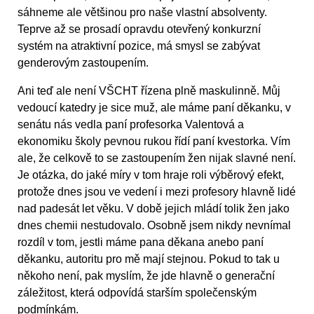
sáhneme ale většinou pro naše vlastní absolventy.
Teprve až se prosadí opravdu otevřený konkurzní
systém na atraktivní pozice, má smysl se zabývat
genderovým zastoupením.
Ani teď ale není VŠCHT řízena plně maskulinně. Můj
vedoucí katedry je sice muž, ale máme paní děkanku, v
senátu nás vedla paní profesorka Valentová a
ekonomiku školy pevnou rukou řídí paní kvestorka. Vím
ale, že celkově to se zastoupením žen nijak slavné není.
Je otázka, do jaké míry v tom hraje roli výběrový efekt,
protože dnes jsou ve vedení i mezi profesory hlavně lidé
nad padesát let věku. V době jejich mládí tolik žen jako
dnes chemii nestudovalo. Osobně jsem nikdy nevnímal
rozdíl v tom, jestli máme pana děkana anebo paní
děkanku, autoritu pro mě mají stejnou. Pokud to tak u
někoho není, pak myslím, že jde hlavně o generační
záležitost, která odpovídá starším společenským
podmínkám.