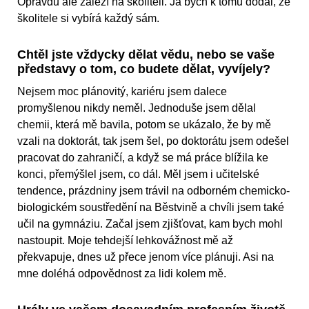
Opravdu ale záleží na školiteli. Já bych k tomu dodal, že
školitele si vybírá každý sám.
Chtěl jste vždycky dělat vědu, nebo se vaše
představy o tom, co budete dělat, vyvíjely?
Nejsem moc plánovitý, kariéru jsem dalece
promyšlenou nikdy neměl. Jednoduše jsem dělal
chemii, která mě bavila, potom se ukázalo, že by mě
vzali na doktorát, tak jsem šel, po doktorátu jsem odešel
pracovat do zahraničí, a když se má práce blížila ke
konci, přemýšlel jsem, co dál. Měl jsem i učitelské
tendence, prázdniny jsem trávil na odborném chemicko-
biologickém soustředění na Běstvině a chvíli jsem také
učil na gymnáziu. Začal jsem zjišťovat, kam bych mohl
nastoupit. Moje tehdejší lehkovážnost mě až
překvapuje, dnes už přece jenom více plánuji. Asi na
mne doléhá odpovědnost za lidi kolem mě.