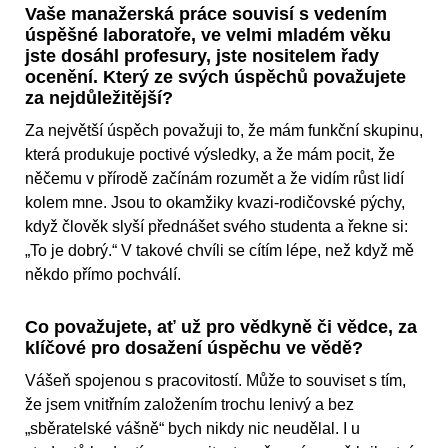
Vaše manažerská práce souvisí s vedením
úspěšné laboratoře, ve velmi mladém věku
jste dosáhl profesury, jste nositelem řady
ocenění. Který ze svých úspěchů považujete
za nejdůležitější?
Za největší úspěch považuji to, že mám funkční skupinu,
která produkuje poctivé výsledky, a že mám pocit, že
něčemu v přírodě začínám rozumět a že vidím růst lidí
kolem mne. Jsou to okamžiky kvazi-rodičovské pýchy,
když člověk slyší přednášet svého studenta a řekne si:
„To je dobrý.“ V takové chvíli se cítím lépe, než když mě
někdo přímo pochválí.
Co považujete, ať už pro vědkyně či vědce, za
klíčové pro dosažení úspěchu ve vědě?
Vášeň spojenou s pracovitostí. Může to souviset s tím,
že jsem vnitřním založením trochu lenivý a bez
„sběratelské vášně“ bych nikdy nic neudělal. I u