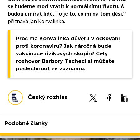
se budeme moci vrátit k normálnímu životu. A
budou umírat lidé. To je to, co mi na tom děsí,“
přiznává Jan Konvalinka.
Proč má Konvalinka důvěru v očkování
proti koronaviru? Jak náročná bude
vakcinace rizikových skupin? Celý
rozhovor Barbory Tachecí si můžete
poslechnout ze záznamu.
Český rozhlas
Podobné články