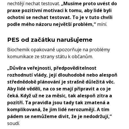
nechtějí nechat testovat.
„Musíme proto uvést do
praxe pozitivní motivaci k tomu, aby lidé byli
ochotni se nechat testovat. To je v tuto chvíli
podle mého názoru největší problém,“
míní.
PES od začátku narušujeme
Biochemik opakovaně upozorňuje na problémy
komunikace ze strany státu k občanům.
„Důvěra veřejnosti, předpověditelnost
rozhodnutí vlády, její dlouhodobé nebo alespoň
střednědobě plánování je strašně důležitá věc.
Aby lidé věděli, na co se mají připravit a co je
čeká. Když už ne za měsíc, tak alespoň zítra a
pozítří. Ta pravidla jsou tady tak zmatená a
komplikovaná, že jim lidé nerozumějí. A tím
pádem se nemůžeme divit, že je nedodržují,“
soudí.