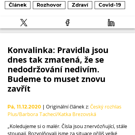
Článek
Rozhovor
Zdraví
Covid-19
Konvalinka: Pravidla jsou
dnes tak zmatená, že se
nedodržování nedivím.
Budeme to muset znovu
zavřít
|
Originální článek z
:
Český rozhlas
Pá, 11.12.2020
Plus/Barbora Tachecí/Katka Brezovská
„Koledujeme si o malér. Čísla jsou znervózňující, stále
stoupají. Rozvolňovali jsme za situace příliš velké