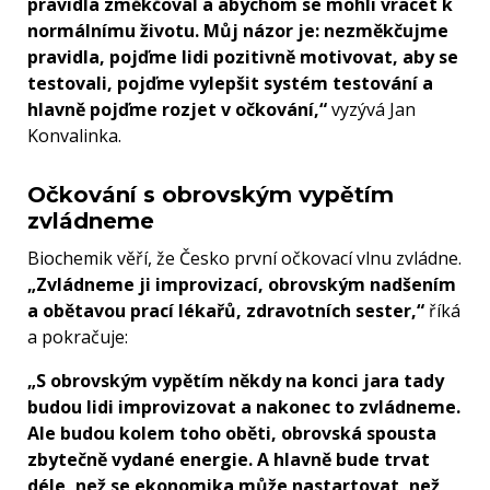
pravidla změkčoval a abychom se mohli vracet k
normálnímu životu. Můj názor je: nezměkčujme
pravidla, pojďme lidi pozitivně motivovat, aby se
testovali, pojďme vylepšit systém testování a
hlavně pojďme rozjet v očkování,“
vyzývá Jan
Konvalinka.
Očkování s obrovským vypětím
zvládneme
Biochemik věří, že Česko první očkovací vlnu zvládne.
„Zvládneme ji improvizací, obrovským nadšením
a obětavou prací lékařů, zdravotních sester,“
říká
a pokračuje:
„S obrovským vypětím někdy na konci jara tady
budou lidi improvizovat a nakonec to zvládneme.
Ale budou kolem toho oběti, obrovská spousta
zbytečně vydané energie. A hlavně bude trvat
déle, než se ekonomika může nastartovat, než