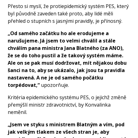
Přesto si myslí, že protiepidemický systém PES, který
byl původně zaveden také proto, aby lidé měli
přehled o stupních s jasnými pravidly, je přínosný.
„Od samého začátku ho ale erodujeme a
narušujeme. Já jsem to velmi chválil a stále
chválím pana ministra Jana Blatného (za ANO),
že se do toho pustil a že takový systém máme.
Ale on se pak musí dodržovat, mít nějakou dobu
šanci na to, aby se ukázalo, jak jsou ta pravidla
nastavená. A ne je od samého počátku
torpédovat,“
upozorňuje.
Kritéria epidemického systému PES, o jejichž změně
přemýšlí ministr zdravotnictví, by Konvalinka
neměnil.
„Jsem ve styku s ministrem Blatným a vím, pod
jak velkým tlakem ze všech stran je, aby