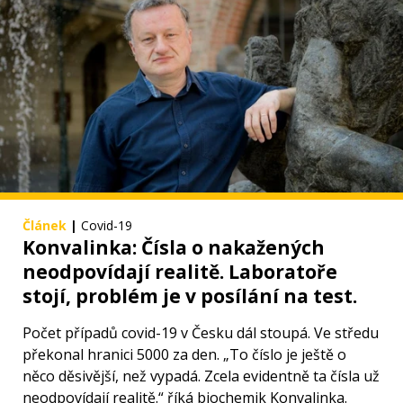
Článek
|
Covid-19
Konvalinka: Čísla o nakažených
neodpovídají realitě. Laboratoře
stojí, problém je v posílání na test.
Počet případů covid-19 v Česku dál stoupá. Ve středu
překonal hranici 5000 za den. „To číslo je ještě o
něco děsivější, než vypadá. Zcela evidentně ta čísla už
neodpovídají realitě.“ říká biochemik Konvalinka.