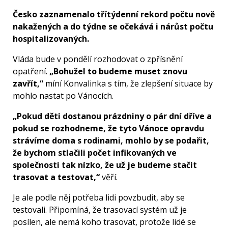
Česko zaznamenalo třítýdenní rekord počtu nově
nakažených a do týdne se očekává i nárůst počtu
hospitalizovaných.
Vláda bude v pondělí rozhodovat o zpřísnění
opatření.
„Bohužel to budeme muset znovu
zavřít,“
míní Konvalinka s tím, že zlepšení situace by
mohlo nastat po Vánocích.
„Pokud děti dostanou prázdniny o pár dní dříve a
pokud se rozhodneme, že tyto Vánoce opravdu
strávíme doma s rodinami, mohlo by se podařit,
že bychom stlačili počet infikovaných ve
společnosti tak nízko, že už je budeme stačit
trasovat a testovat,“
věří.
Je ale podle něj potřeba lidi povzbudit, aby se
testovali. Připomíná, že trasovací systém už je
posílen, ale nemá koho trasovat, protože lidé se