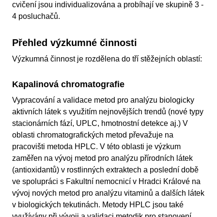
cvičení jsou individualizována a probíhají ve skupině 3 -
4 posluchačů.
Přehled výzkumné činnosti
Výzkumná činnost je rozdělena do tří stěžejních oblastí:
Kapalinová chromatografie
Vypracování a validace metod pro analýzu biologicky
aktivních látek s využitím nejnovějších trendů (nové typy
stacionárních fází, UPLC, hmotnostní detekce aj.) V
oblasti chromatografických metod převažuje na
pracovišti metoda HPLC. V této oblasti je výzkum
zaměřen na vývoj metod pro analýzu přírodních látek
(antioxidantů) v rostlinných extraktech a poslední době
ve spolupráci s Fakultní nemocnicí v Hradci Králové na
vývoj nových metod pro analýzu vitaminů a dalších látek
v biologických tekutinách. Metody HPLC jsou také
využívány při vývoji a validaci metodik pro stanovení