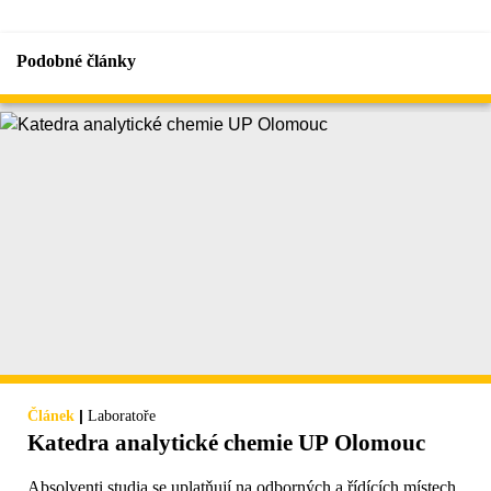
Podobné články
|
Článek
Laboratoře
Katedra analytické chemie UP Olomouc
Absolventi studia se uplatňují na odborných a řídících místech