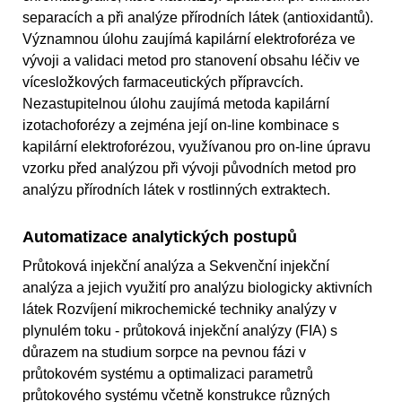
separacích a při analýze přírodních látek (antioxidantů).
Významnou úlohu zaujímá kapilární elektroforéza ve
vývoji a validaci metod pro stanovení obsahu léčiv ve
vícesložkových farmaceutických přípravcích.
Nezastupitelnou úlohu zaujímá metoda kapilární
izotachoforézy a zejména její on-line kombinace s
kapilární elektroforézou, využívanou pro on-line úpravu
vzorku před analýzou při vývoji původních metod pro
analýzu přírodních látek v rostlinných extraktech.
Automatizace analytických postupů
Průtoková injekční analýza a Sekvenční injekční
analýza a jejich využití pro analýzu biologicky aktivních
látek Rozvíjení mikrochemické techniky analýzy v
plynulém toku - průtoková injekční analýzy (FIA) s
důrazem na studium sorpce na pevnou fázi v
průtokovém systému a optimalizaci parametrů
průtokového systému včetně konstrukce různých