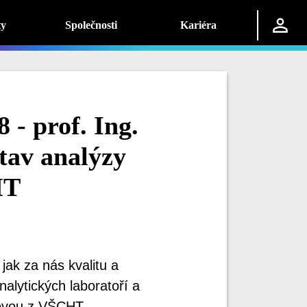
ty
Společnosti
Kariéra
 - prof. Ing.
tav analýzy
HT
jak za nás kvalitu a
alytických laboratoří a
lovou z VŠCHT.