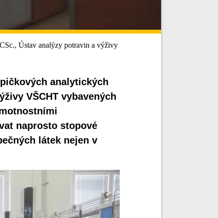
., Ústav analýzy potravin a výživy
špičkových analytických
 výživy VŠCHT vybavených
hmotnostními
vat naprosto stopové
ečných látek nejen v