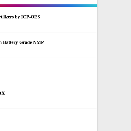
rtilizers by ICP-OES
in Battery-Grade NMP
EDX