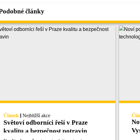
Podobné články
Článek
|
Nejbližší akce
Člá
No
Světoví odborníci řeší v Praze
Vy
kvalitu a bezpečnost potravin
te