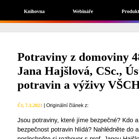
Knihovna
Webináře
Produk
Potraviny z domoviny 48
Jana Hajšlová, CSc., Ús
potravin a výživy VŠC
Čt, 7.1.2021
|
Originální článek z
:
Jsou potraviny, které jíme bezpečné? Kdo a 
bezpečnost potravin hlídá? Nahlédněte do an
poslechněte si rozhovor s prof. Janou Hajš