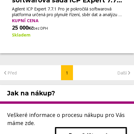
softwarová sada ICP Expert 7.7.1
Pro (Bazar)
Agilent ICP Expert 7.7.1 Pro je pokročilá softwarová
platforma určená pro plynulé řízení, sběr dat a analýzu v
indukčně vázané plazmové optické emisní spektrometrii
KUPNÍ CENA
(ICP-OES).
25 000
Kč
bez DPH
Skladem
Před
1
Další
Jak na nákup?
Veškeré informace o procesu nákupu pro Vás
máme zde.