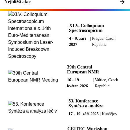
Nejbližší akce
XLV. Colloquium
Spectroscopicum
Internationale &
4 - 9. září
|
Prague, Czech
14th Euro-
2027
Republic
Mediterranean
Symposium on
Laser-Induced
Breakdown
Spectroscopy
39th Central
European NMR
Meeting
16 - 19.
|
Valtice, Czech
květen 2026
Republic
53. Konference
Syntéza a analýza
léčiv
17 - 19. září 2025
|
Kurdějov
CEITEC Workshop