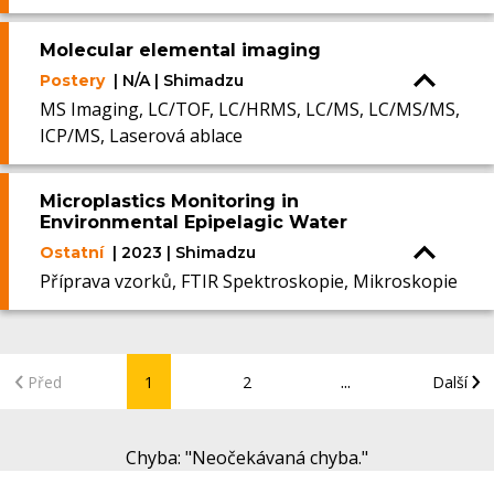
Molecular elemental imaging
Postery
| N/A | Shimadzu
MS Imaging, LC/TOF, LC/HRMS, LC/MS, LC/MS/MS,
ICP/MS, Laserová ablace
Microplastics Monitoring in
Environmental Epipelagic Water
Ostatní
| 2023 | Shimadzu
Příprava vzorků, FTIR Spektroskopie, Mikroskopie
...
Před
1
2
Další
Chyba
: "
Neočekávaná chyba.
"