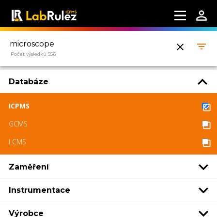
Počet výsledků 556
Databáze
ICPMS
GCMS
LCMS
Zaměření
Instrumentace
Výrobce