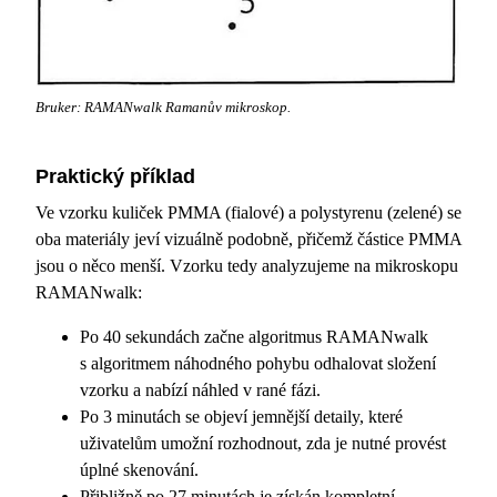
Bruker: RAMANwalk Ramanův mikroskop.
Praktický příklad
Ve vzorku kuliček PMMA (fialové) a polystyrenu (zelené) se
oba materiály jeví vizuálně podobně, přičemž částice PMMA
jsou o něco menší. Vzorku tedy analyzujeme na mikroskopu
RAMANwalk:
Po 40 sekundách začne algoritmus RAMANwalk
s algoritmem náhodného pohybu odhalovat složení
vzorku a nabízí náhled v rané fázi.
Po 3 minutách se objeví jemnější detaily, které
uživatelům umožní rozhodnout, zda je nutné provést
úplné skenování.
Přibližně po 27 minutách je získán kompletní