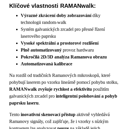
Klíčové vlastnosti RAMANwalk:
Výrazné zkrácení doby zobrazování
díky
technologii random-walk
Systém galvanických zrcadel pro přesné řízení
laserového paprsku
Vysoké spektrální a prostorové rozlišení
Plně automatizovaný
provoz hardwaru
Pokročilá 2D/3D analýza Ramanova obrazu
Automatizovaná kalibrace
Na rozdíl od tradičních Ramanových mikroskopů, které
pohybují laserem po vzorku lineárně pomocí pohybu stolku,
RAMANwalk zvyšuje rychlost a efektivitu
použitím
galvanických zrcadel pro
inteligentní polohování a pohyb
paprsku laseru
.
Tento
inovativní skenovací přístup
aktivně vyhledává
Ramanovy signály, což zajišťuje, že i vzorky s nízkým
kontrastem lze analyzovat
pouze
na základě jejich