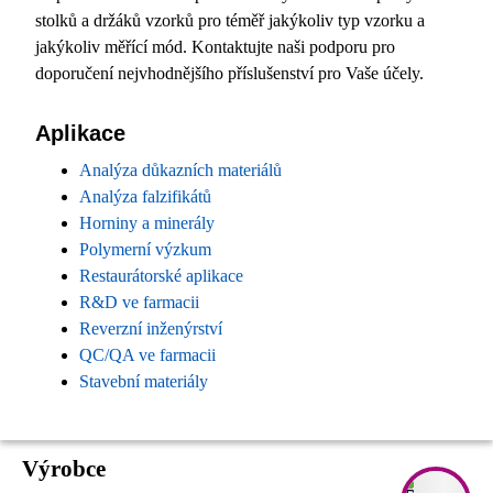
stolků a držáků vzorků pro téměř jakýkoliv typ vzorku a
jakýkoliv měřící mód. Kontaktujte naši podporu pro
doporučení nejvhodnějšího příslušenství pro Vaše účely.
Aplikace
Analýza důkazních materiálů
Analýza falzifikátů
Horniny a minerály
Polymerní výzkum
Restaurátorské aplikace
R&D ve farmacii
Reverzní inženýrství
QC/QA ve farmacii
Stavební materiály
Výrobce