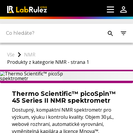
Vše
NMR
Produkty z kategorie NMR - strana 1
Thermo Scientific™ picoSpin™
45 Series II NMR spektrometr
Dostupný, kompaktní NMR spektrometr pro
výzkum, výuku i kontrolu kvality. Objem 30 μL,
webové rozhraní, automatické vyrovnání,
vyměnitelná kapilára a licence Mnova™.