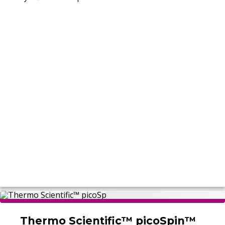
Thermo Scientific™ picoSpin™