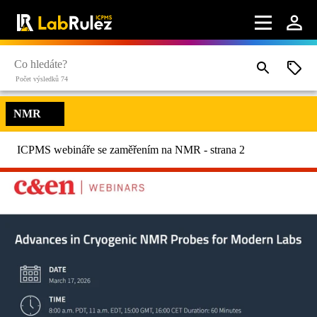
Počet výsledků 74
NMR
ICPMS webináře se zaměřením na NMR - strana 2