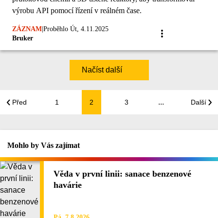
výrobu API pomocí řízení v reálném čase.
ZÁZNAM
|
Proběhlo Út, 4.11.2025
Bruker
Načíst další
...
Před
1
2
3
Další
Mohlo by Vás zajímat
Věda v první linii: sanace benzenové
havárie
Pá, 7.8.2026