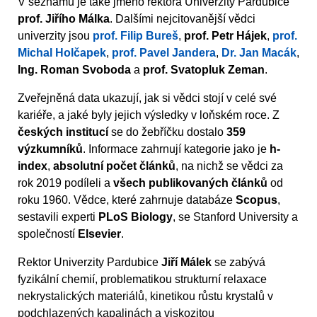
V seznamu je také jméno rektora Univerzity Pardubice
prof. Jiřího Málka
. Dalšími nejcitovanější vědci
univerzity jsou
prof. Filip Bureš
,
prof. Petr Hájek
,
prof.
Michal Holčapek
,
prof. Pavel Jandera
,
Dr. Jan Macák
,
Ing. Roman Svoboda
a
prof. Svatopluk Zeman
.
Zveřejněná data ukazují, jak si vědci stojí v celé své
kariéře, a jaké byly jejich výsledky v loňském roce. Z
českých institucí
se do žebříčku dostalo
359
výzkumníků
. Informace zahrnují kategorie jako je
h-
index
,
absolutní počet článků
, na nichž se vědci za
rok 2019 podíleli a
všech publikovaných článků
od
roku 1960. Vědce, které zahrnuje databáze
Scopus
,
sestavili experti
PLoS Biology
, se Stanford University a
společností
Elsevier
.
Rektor Univerzity Pardubice
Jiří Málek
se zabývá
fyzikální chemií, problematikou strukturní relaxace
nekrystalických materiálů, kinetikou růstu krystalů v
podchlazených kapalinách a viskozitou