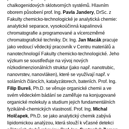
chalkogenidových sklotvorných systémů. Hlavním
oborem působení prof. Ing.
Pavla Jandery
, DrSc. z
Fakulty chemicko-technologické je analytická chemie:
analytické separace, vysokoúčinná kapalinová
chromatografie a programované a vícerozměrné
chromatografické techniky. Dr. Ing.
Jan Macák
pracuje
jako vedoucí vědecký pracovník v Centru materiálů a
nanotechnologií Fakulty chemicko-technologické. Jeho
výzkum se soustřeďuje na vývoj nových
nízkodimenzionálních struktur (jako např. nanotrubic,
nanovrstev, nanovláken), které se využívají např. v
solárních článcích, katalyzátorech, bateriích. Prof. Ing.
Filip Bureš
, Ph.D. se věnuje organické chemii a ve
svém vědeckém bádání se zaměřuje na konjugované
organické molekuly a studium jejich fundamentálních
fyzikálně-chemických vlastností. Prof. Ing.
Michal
Holčapek
, Ph.D. se jako analytický chemik zabývá
lipidomickou analýzou, která slouží k včasné detekci