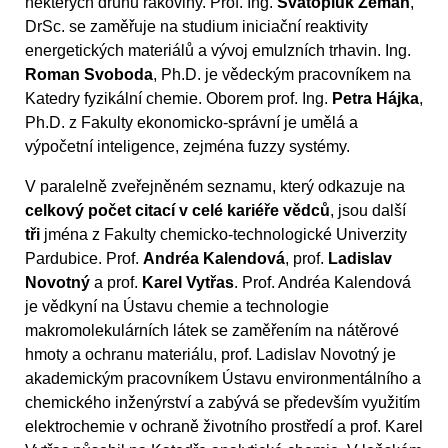
některých druhů rakoviny. Prof. Ing.
Svatopluk Zeman
,
DrSc. se zaměřuje na studium iniciační reaktivity
energetických materiálů a vývoj emulzních trhavin. Ing.
Roman Svoboda
, Ph.D. je vědeckým pracovníkem na
Katedry fyzikální chemie. Oborem prof. Ing.
Petra Hájka
,
Ph.D. z Fakulty ekonomicko-správní je umělá a
výpočetní inteligence, zejména fuzzy systémy.
V paralelně zveřejněném seznamu, který odkazuje na
celkový počet citací v celé kariéře vědců
, jsou další
tři
jména z Fakulty chemicko-technologické Univerzity
Pardubice. Prof.
Andréa Kalendová
, prof.
Ladislav
Novotný
a prof.
Karel Vytřas
. Prof. Andréa Kalendová
je vědkyní na Ústavu chemie a technologie
makromolekulárních látek se zaměřením na nátěrové
hmoty a ochranu materiálu, prof. Ladislav Novotný je
akademickým pracovníkem Ústavu environmentálního a
chemického inženýrství a zabývá se především využitím
elektrochemie v ochraně životního prostředí a prof. Karel