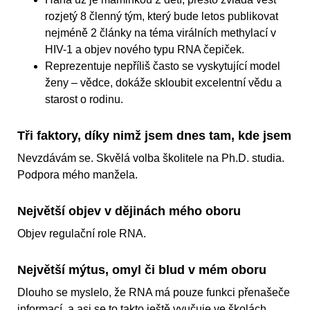
rozjetý 8 členný tým, který bude letos publikovat
nejméně 2 články na téma virálních methylací v
HIV-1 a objev nového typu RNA čepiček.
Reprezentuje nepříliš často se vyskytující model
ženy – vědce, dokáže skloubit excelentní vědu a
starost o rodinu.
Tři faktory, díky nimž jsem dnes tam, kde jsem
Nevzdávám se. Skvělá volba školitele na Ph.D. studia.
Podpora mého manžela.
Největší objev v dějinách mého oboru
Objev regulační role RNA.
Největší mýtus, omyl či blud v mém oboru
Dlouho se myslelo, že RNA má pouze funkci přenašeče
informací, a asi se to takto ještě vyučuje ve školách.