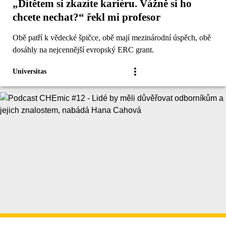
„Dítětem si zkazíte kariéru. Vážně si ho
chcete nechat?“ řekl mi profesor
Obě patří k vědecké špičce, obě mají mezinárodní úspěch, obě
dosáhly na nejcennější evropský ERC grant.
Universitas