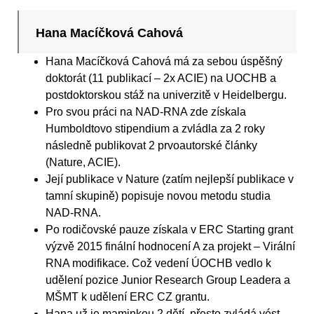
Hana Macíčková Cahová
Hana Macíčková Cahová má za sebou úspěšný
doktorát (11 publikací – 2x ACIE) na UOCHB a
postdoktorskou stáž na univerzitě v Heidelbergu.
Pro svou práci na NAD-RNA zde získala
Humboldtovo stipendium a zvládla za 2 roky
následně publikovat 2 prvoautorské články
(Nature, ACIE).
Její publikace v Nature (zatím nejlepší publikace v
tamní skupině) popisuje novou metodu studia
NAD-RNA.
Po rodičovské pauze získala v ERC Starting grant
výzvě 2015 finální hodnocení A za projekt – Virální
RNA modifikace. Což vedení ÚOCHB vedlo k
udělení pozice Junior Research Group Leadera a
MŠMT k udělení ERC CZ grantu.
Hana už je maminkou 2 dětí, přesto zvládá vést