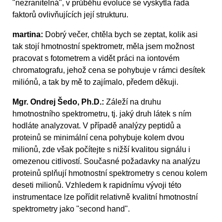
"nezranitelná", v průběhu evoluce se vyskytla řada
faktorů ovlivňujících její strukturu.
martina:
Dobrý večer, chtěla bych se zeptat, kolik asi
tak stojí hmotnostní spektrometr, měla jsem možnost
pracovat s fotometrem a vidět práci na iontovém
chromatografu, jehož cena se pohybuje v rámci desítek
miliónů, a tak by mě to zajímalo, předem děkuji.
Mgr. Ondrej Šedo, Ph.D.:
Záleží na druhu
hmotnostního spektrometru, tj. jaký druh látek s ním
hodláte analyzovat. V případě analýzy peptidů a
proteinů se minimální cena pohybuje kolem dvou
milionů, zde však počítejte s nižší kvalitou signálu i
omezenou citlivostí. Současné požadavky na analýzu
proteinů splňují hmotnostní spektrometry s cenou kolem
deseti milionů. Vzhledem k rapidnímu vývoji této
instrumentace lze pořídit relativně kvalitní hmotnostní
spektrometry jako "second hand".