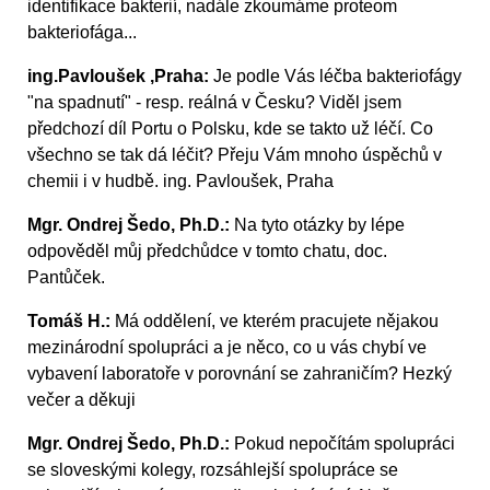
identifikace bakterií, nadále zkoumáme proteom
bakteriofága...
ing.Pavloušek ,Praha:
Je podle Vás léčba bakteriofágy
"na spadnutí" - resp. reálná v Česku? Viděl jsem
předchozí díl Portu o Polsku, kde se takto už léčí. Co
všechno se tak dá léčit? Přeju Vám mnoho úspěchů v
chemii i v hudbě. ing. Pavloušek, Praha
Mgr. Ondrej Šedo, Ph.D.:
Na tyto otázky by lépe
odpověděl můj předchůdce v tomto chatu, doc.
Pantůček.
Tomáš H.:
Má oddělení, ve kterém pracujete nějakou
mezinárodní spolupráci a je něco, co u vás chybí ve
vybavení laboratoře v porovnání se zahraničím? Hezký
večer a děkuji
Mgr. Ondrej Šedo, Ph.D.:
Pokud nepočítám spolupráci
se sloveskými kolegy, rozsáhlejší spolupráce se