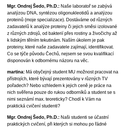
Mgr. Ondrej Šedo, Ph.D.:
Naše laboratoř se zabývá
analýzou DNA, syntézou oligonukleotidů a analýzou
proteinů (moje specializace). Dostáváme od různých
zadavatelů k analýze proteiny či jejich směsi izolované
z různých zdrojů, od bakterií přes rostiny a živočichy až
k lidským tělním tekutinám. Naším úkolem je pak
proteiny, které naše zadavatele zajímají, identifikovat.
Co se týče původu Čechů, nejsem se svou kvalifikací
disponován k odbornému názoru na věc.
martina:
Má obyčejný student MU možnost pracovat na
přístrojích, které bývají prezentovány v různých TV
pořadech? Nebo vzhledem k jejich ceně je práce na
nich svěřena pouze do rukou odborníků a student se s
nimi seznámí max. teoreticky? Chodí k Vám na
praktická cvičení studenti?
Mgr. Ondrej Šedo, Ph.D.:
Naši studenti se účastní
praktických cvičení, při kterých si mohou po řádné