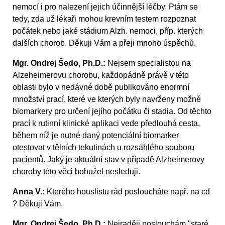
nemocí i pro nalezení jejich účinnější léčby. Ptám se
tedy, zda už lékaři mohou krevním testem rozpoznat
počátek nebo jaké stádium Alzh. nemoci, příp. kterých
dalších chorob. Děkuji Vám a přeji mnoho úspěchů.
Mgr. Ondrej Šedo, Ph.D.:
Nejsem specialistou na
Alzeheimerovu chorobu, každopádně právě v této
oblasti bylo v nedávné době publikováno enormní
množství prací, které ve kterých byly navrženy možné
biomarkery pro určení jejího počátku či stadia. Od těchto
prací k rutinní klinické aplikaci vede předlouhá cesta,
během níž je nutné daný potenciální biomarker
otestovat v tělních tekutinách u rozsáhlého souboru
pacientů. Jaký je aktuální stav v případě Alzheimerovy
choroby této věci bohužel nesleduji.
Anna V.:
Kterého houslistu rád posloucháte např. na cd
? Děkuji Vám.
Mgr. Ondrej Šedo, Ph.D.:
Nejraději poslouchám "staré