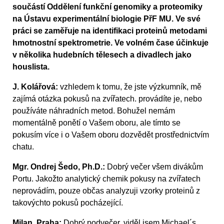
součástí Oddělení funkční genomiky a proteomiky
na Ústavu experimentální biologie PřF MU. Ve své
práci se zaměřuje na identifikaci proteinů metodami
hmotnostní spektrometrie. Ve volném čase účinkuje
v několika hudebních tělesech a divadlech jako
houslista.
J. Kolářová:
vzhledem k tomu, že jste výzkumník, mě
zajímá otázka pokusů na zvířatech. provádíte je, nebo
používáte náhradních metod. Bohužel nemám
momentálně ponětí o Vašem oboru, ale tímto se
pokusím více i o Vašem oboru dozvědět prostřednictvím
chatu.
Mgr. Ondrej Šedo, Ph.D.:
Dobrý večer všem divákům
Portu. Jakožto analytický chemik pokusy na zvířatech
neprovádím, pouze občas analyzuji vzorky proteinů z
takovýchto pokusů pocházející.
Milan, Praha:
Dobrý podvečer, viděl jsem Michael´s