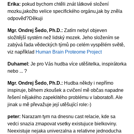
Erika:
pokud bychom chtěli znát látkové složení
mozku,jakožto velice specifického orgánu,jak by zněla
odpověď?Děkuji
Mgr. Ondrej Šedo, Ph.D.:
Zatím nebyl objeven
složitější systém než lidský mozek. Jeho složením se
zabývá řada vědeckých týmů po celém vyspělém světě,
viz například
Human Brain Proteome Project
Duhamel:
Je pro Vás hudba více utěšitelka, inspirátorka
nebo ... ?
Mgr. Ondrej Šedo, Ph.D.:
Hudba někdy i nepřímo
inspiruje, během zkoušek a cvičení mě občas napadne
řešení nějakého zapeklitého problému v laboratoři. Ale
jinak u mě převažuje její utěšující role:-)
peter:
Narazam tym na dnesnu cast relacie, kde sa
vedci snazia zmapovat vsetky existujuce bielkoviny.
Neexistuje nejaka univerzalna a relativne jednoducha