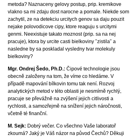
metoda? Naznaceny gelovy postup, prip. kremikove
vlakno sa mi zdaju dost narocne a pomale. Niekde som
zachytil, ze na detekciu urcitych genov sa daju pouzit
nejake polovodicove cipy, ktore reaguju s urcitymi
genmi. Neexistuje takato moznost (prip. sa na nej
pracuje), ktora by urcite casti bielkoviny "zistila" a
nasledne by sa poskladal vysledny tvar molekuly
bielkoviny?
Mgr. Ondrej Šedo, Ph.D.:
Čipové technologie jsou
obecně založeny na tom, že víme co hledáme. V
případě mapování bílkovin tomu tak není. Rozvoj
analytických metod v této oblasti je nesmírně rychlý,
pracuje se převážně na zvýšení jejich citlivosti a
rychlosti, a samozřejmě na snížení jejich náročnosti,
včetně té finanční.
M. Sejk:
Dobrý večer. Co všechno Vaše laboratoř
zkoumá? Jaký je Váš názor na původ Čechů? Děkuji