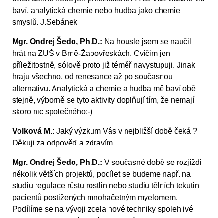
baví, analytická chemie nebo hudba jako chemie
smyslů. J.Šebánek
Mgr. Ondrej Šedo, Ph.D.:
Na housle jsem se naučil
hrát na ZUŠ v Brně-Žabovřeskách. Cvičim jen
příležitostně, sólově proto již téměř navystupuji. Jinak
hraju všechno, od renesance až po současnou
alternativu. Analytická a chemie a hudba mě baví obě
stejně, výborně se tyto aktivity doplňují tím, že nemají
skoro nic společného:-)
Volková M.:
Jaký výzkum Vás v nejbližší době čeká ?
Děkuji za odpověď a zdravím
Mgr. Ondrej Šedo, Ph.D.:
V současné době se rozjíždí
několik větších projektů, podílet se budeme např. na
studiu regulace růstu rostlin nebo studiu tělních tekutin
pacientů postižených mnohačetným myelomem.
Podílíme se na vývoji zcela nové techniky spolehlivé