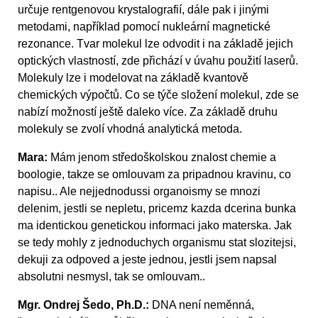
určuje rentgenovou krystalografií, dále pak i jinými
metodami, například pomocí nukleární magnetické
rezonance. Tvar molekul lze odvodit i na základě jejich
optických vlastností, zde přichází v úvahu použití laserů.
Molekuly lze i modelovat na základě kvantově
chemických výpočtů. Co se týče složení molekul, zde se
nabízí možností ještě daleko více. Za základě druhu
molekuly se zvolí vhodná analytická metoda.
Mara:
Mám jenom středoškolskou znalost chemie a
boologie, takze se omlouvam za pripadnou kravinu, co
napisu.. Ale nejjednodussi organoismy se mnozi
delenim, jestli se nepletu, pricemz kazda dcerina bunka
ma identickou genetickou informaci jako materska. Jak
se tedy mohly z jednoduchych organismu stat slozitejsi,
dekuji za odpoved a jeste jednou, jestli jsem napsal
absolutni nesmysl, tak se omlouvam..
Mgr. Ondrej Šedo, Ph.D.:
DNA není neměnná,