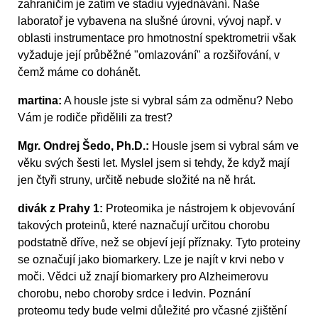
zahraničím je zatím ve stadiu vyjednávání. Naše
laboratoř je vybavena na slušné úrovni, vývoj např. v
oblasti instrumentace pro hmotnostní spektrometrii však
vyžaduje její průběžné "omlazování" a rozšiřování, v
čemž máme co dohánět.
martina:
A housle jste si vybral sám za odměnu? Nebo
Vám je rodiče přidělili za trest?
Mgr. Ondrej Šedo, Ph.D.:
Housle jsem si vybral sám ve
věku svých šesti let. Myslel jsem si tehdy, že když mají
jen čtyři struny, určitě nebude složité na ně hrát.
divák z Prahy 1:
Proteomika je nástrojem k objevování
takových proteinů, které naznačují určitou chorobu
podstatně dříve, než se objeví její příznaky. Tyto proteiny
se označují jako biomarkery. Lze je najít v krvi nebo v
moči. Vědci už znají biomarkery pro Alzheimerovu
chorobu, nebo choroby srdce i ledvin. Poznání
proteomu tedy bude velmi důležité pro včasné zjištění