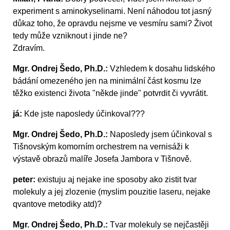
experiment s aminokyselinami. Není náhodou tot jasný
důkaz toho, že opravdu nejsme ve vesmíru sami? Život
tedy může vzniknout i jinde ne?
Zdravím.
Mgr. Ondrej Šedo, Ph.D.:
Vzhledem k dosahu lidského
bádání omezeného jen na minimální část kosmu lze
těžko existenci života "někde jinde" potvrdit či vyvrátit.
já:
Kde jste naposledy účinkoval???
Mgr. Ondrej Šedo, Ph.D.:
Naposledy jsem účinkoval s
Tišnovským komorním orchestrem na vernisáži k
výstavě obrazů malíře Josefa Jambora v Tišnově.
peter:
existuju aj nejake ine sposoby ako zistit tvar
molekuly a jej zlozenie (myslim pouzitie laseru, nejake
qvantove metodiky atd)?
Mgr. Ondrej Šedo, Ph.D.:
Tvar molekuly se nejčastěji