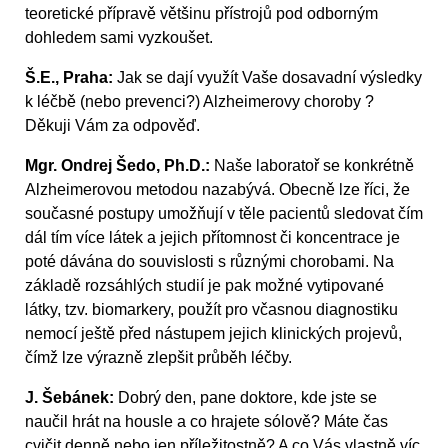
teoretické přípravě většinu přístrojů pod odborným
dohledem sami vyzkoušet.
Š.E., Praha:
Jak se dají využít Vaše dosavadní výsledky
k léčbě (nebo prevenci?) Alzheimerovy choroby ?
Děkuji Vám za odpověď.
Mgr. Ondrej Šedo, Ph.D.:
Naše laboratoř se konkrétně
Alzheimerovou metodou nazabývá. Obecně lze říci, že
současné postupy umožňují v těle pacientů sledovat čím
dál tím více látek a jejich přítomnost či koncentrace je
poté dávána do souvislosti s různými chorobami. Na
základě rozsáhlých studií je pak možné vytipované
látky, tzv. biomarkery, použít pro včasnou diagnostiku
nemocí ještě před nástupem jejich klinických projevů,
čímž lze výrazně zlepšit průběh léčby.
J. Šebánek:
Dobrý den, pane doktore, kde jste se
naučil hrát na housle a co hrajete sólově? Máte čas
cvičit denně nebo jen příležitostně? A co Vás vlastně víc