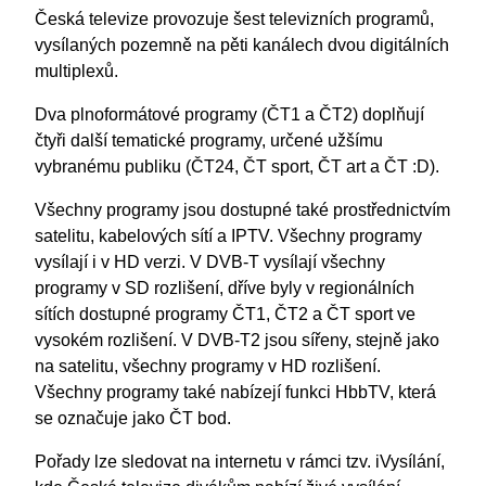
Česká televize provozuje šest televizních programů,
vysílaných pozemně na pěti kanálech dvou digitálních
multiplexů.
Dva plnoformátové programy (ČT1 a ČT2) doplňují
čtyři další tematické programy, určené užšímu
vybranému publiku (ČT24, ČT sport, ČT art a ČT :D).
Všechny programy jsou dostupné také prostřednictvím
satelitu, kabelových sítí a IPTV. Všechny programy
vysílají i v HD verzi. V DVB-T vysílají všechny
programy v SD rozlišení, dříve byly v regionálních
sítích dostupné programy ČT1, ČT2 a ČT sport ve
vysokém rozlišení. V DVB-T2 jsou sířeny, stejně jako
na satelitu, všechny programy v HD rozlišení.
Všechny programy také nabízejí funkci HbbTV, která
se označuje jako ČT bod.
Pořady lze sledovat na internetu v rámci tzv. iVysílání,