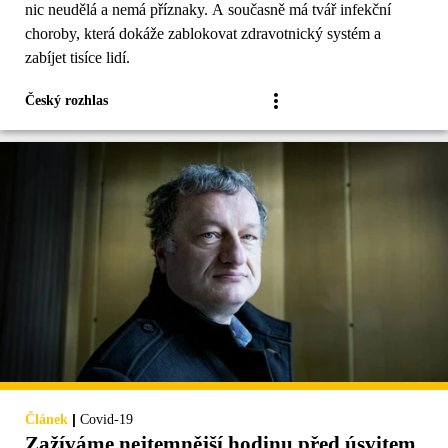
nic neudělá a nemá příznaky. A současně má tvář infekční
choroby, která dokáže zablokovat zdravotnický systém a
zabíjet tisíce lidí.
Český rozhlas
|
Článek
Covid-19
Zažíváme nejtemnější hodinu před úsvitem.