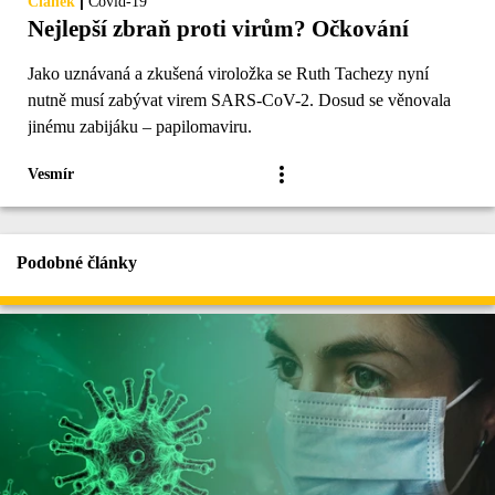
|
Článek
Covid-19
Nejlepší zbraň proti virům? Očkování
Jako uznávaná a zkušená viroložka se Ruth Tachezy nyní
nutně musí zabývat virem SARS-CoV-2. Dosud se věnovala
jinému zabijáku – papilomaviru.
Vesmír
Podobné články