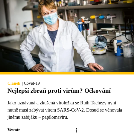
|
Článek
Covid-19
Nejlepší zbraň proti virům? Očkování
Jako uznávaná a zkušená viroložka se Ruth Tachezy nyní
nutně musí zabývat virem SARS-CoV-2. Dosud se věnovala
jinému zabijáku – papilomaviru.
Vesmír