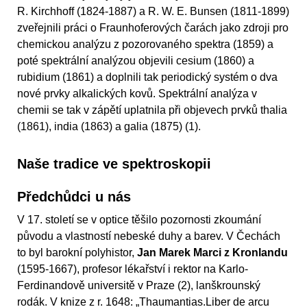
R. Kirchhoff (1824-1887) a R. W. E. Bunsen (1811-1899)
zveřejnili práci o Fraunhoferových čarách jako zdroji pro
chemickou analýzu z pozorovaného spektra (1859) a
poté spektrální analýzou objevili cesium (1860) a
rubidium (1861) a doplnili tak periodický systém o dva
nové prvky alkalických kovů. Spektrální analýza v
chemii se tak v zápětí uplatnila při objevech prvků thalia
(1861), india (1863) a galia (1875) (1).
Naše tradice ve spektroskopii
Předchůdci u nás
V 17. století se v optice těšilo pozornosti zkoumání
původu a vlastností nebeské duhy a barev. V Čechách
to byl barokní polyhistor,
Jan Marek Marci z Kronlandu
(1595-1667), profesor lékařství i rektor na Karlo-
Ferdinandově universitě v Praze (2), lanškrounský
rodák. V knize z r. 1648: „Thaumantias.Liber de arcu