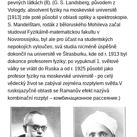
pevných látkách (8). (G. S. Landsberg, původem z
Vologdy, absolvent fyziky na moskevské universitě
[1913] zde poté působil v oblasti optiky a spektroskopie.
S. Mandelštam, rodák z běloruského Mohileva začal
studovat Fyzikálně-matematickou fakultu v
Novorossijsku, byl ale pro účast na studentských
nepokojích vyloučen, svá studia nicméně úspěšně
dokončil na universitě ve Štrasburku, kde od r. 1913 byl
dokonce profesorem fyziky; po vypuknutí 1. světové
války se vrátil do Ruska a od r. 1925 působil jako
profesor fyziky na moskevské universitě - po celý
vědecký život se zabýval zejména rozptylem světla.V
ruskojazyčné oblasti se Ramanův efekt nazývá
kombinační rozptyl – комбинационное рассеяние.)