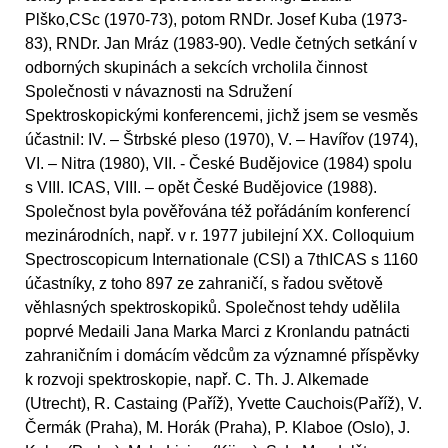
Plško,CSc (1970-73), potom RNDr. Josef Kuba (1973-
83), RNDr. Jan Mráz (1983-90). Vedle četných setkání v
odborných skupinách a sekcích vrcholila činnost
Společnosti v návaznosti na Sdružení
Spektroskopickými konferencemi, jichž jsem se vesměs
účastnil: IV. – Štrbské pleso (1970), V. – Havířov (1974),
VI. – Nitra (1980), VII. - České Budějovice (1984) spolu
s VIII. ICAS, VIII. – opět České Budějovice (1988).
Společnost byla pověřována též pořádáním konferencí
mezinárodních, např. v r. 1977 jubilejní XX. Colloquium
Spectroscopicum Internationale (CSI) a 7thICAS s 1160
účastníky, z toho 897 ze zahraničí, s řadou světově
věhlasných spektroskopiků. Společnost tehdy udělila
poprvé Medaili Jana Marka Marci z Kronlandu patnácti
zahraničním i domácím vědcům za významné příspěvky
k rozvoji spektroskopie, např. C. Th. J. Alkemade
(Utrecht), R. Castaing (Paříž), Yvette Cauchois(Paříž), V.
Čermák (Praha), M. Horák (Praha), P. Klaboe (Oslo), J.