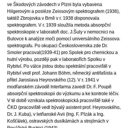
ve Škodových závodech v Plzni byla vybavena
Hilgerovým a posléze Zeissovým spektrografem (1936),
taktéž Zbrojovka v Brně v r. 1938 disponovala
spektrografem. V r. 1939 sloužila metoda absorpční
spektroskopie v laboratoři doc. J.Šuly v nemocnici na
Bulovce k analýze moči pomocí universálního Zeissova
spektrografu. Po okupaci Československa zde Dr.
Smoler pracoval(1939-41) pro Spolek pro chemickou a
hutní výrobu, později pak v laboratořích Spolku v
Rybitví. Po válce jistou dobu spektrální pracoviště v
Rybitví vedl prof. Johann Böhm, německý antifašista a
přítel Jaroslava Heyrovského (12). V r. 1941 v
modřanském závodě Interfarma zavedl Dr. F. Poupě
absorpční spektroskopii do výzkumu a ke kontrole léčiv.
V té době vznikala spektroskopická pracoviště také v
ČKD (pracoviště vedl bývalý asistent prof. Heyrovského,
Dr. J. Kuba), v letňanské Avii (Ing. F. Plzák a Ing.
Košťálek), ostravských dusíkárnách a strojírnách v
Povážské Bystrici (1943).