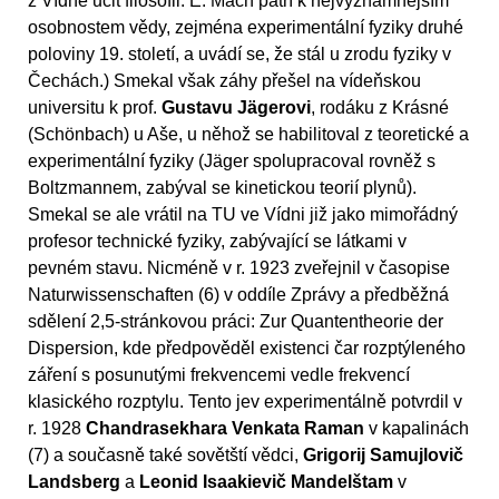
z Vídně učit filosofii. E. Mach patří k nejvýznamnějším
osobnostem vědy, zejména experimentální fyziky druhé
poloviny 19. století, a uvádí se, že stál u zrodu fyziky v
Čechách.) Smekal však záhy přešel na vídeňskou
universitu k prof.
Gustavu Jägerovi
, rodáku z Krásné
(Schönbach) u Aše, u něhož se habilitoval z teoretické a
experimentální fyziky (Jäger spolupracoval rovněž s
Boltzmannem, zabýval se kinetickou teorií plynů).
Smekal se ale vrátil na TU ve Vídni již jako mimořádný
profesor technické fyziky, zabývající se látkami v
pevném stavu. Nicméně v r. 1923 zveřejnil v časopise
Naturwissenschaften (6) v oddíle Zprávy a předběžná
sdělení 2,5-stránkovou práci: Zur Quantentheorie der
Dispersion, kde předpověděl existenci čar rozptýleného
záření s posunutými frekvencemi vedle frekvencí
klasického rozptylu. Tento jev experimentálně potvrdil v
r. 1928
Chandrasekhara Venkata Raman
v kapalinách
(7) a současně také sovětští vědci,
Grigorij Samujlovič
Landsberg
a
Leonid Isaakievič Mandelštam
v