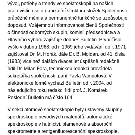
vývoj, potřeby a trendy ve spektroskopii na našich
pracovištích se organizační struktura složek Společnosti
průběžně měnila a permanentně funkčně se uzpůsobuje
doposud. Vzájemnou informovanost členů Společnosti
o činnosti odborných skupin, komisí, předsednictva a
Hlavního výboru zajišťuje dodnes Bulletin. První číslo
vyšlo v dubnu 1968, od r. 1969 jeho vydávání do r. 1971
zajišťoval Dr. M. Horák, dále Dr. B. Moldan, od 41. čísla
(1983) více než dalších dvacet let úspěšně redakčně
řídil Dr. Milan Fara, technickou redakci prováděla
sekretářka společnosti, paní Pavla Vampolová. V
elektronické formě vychází Bulletin od r. 2004, od
následujícího roku redakci řídí prof. J. Komárek.
Poslední Bulletin má číslo 164.
V sekci atomové spektroskopie byly ustaveny skupiny
spektroskopie nevodivých materiálů, automatické
spektroskopie v hutnictví, plamenové a absorpční
spektrometrie a rentgenfluorescenční spektroskopie,