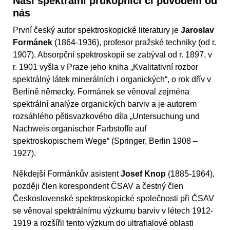
Naši spektrální průkopníci či původem od
nás
První český autor spektroskopické literatury je
Jaroslav
Formánek
(1864-1936), profesor pražské techniky (od r.
1907). Absorpční spektroskopii se zabýval od r. 1897, v
r. 1901 vyšla v Praze jeho kniha „Kvalitativní rozbor
spektrálný látek minerálních i organických“, o rok dřív v
Berlíně německy. Formánek se věnoval zejména
spektrální analýze organických barviv a je autorem
rozsáhlého pětisvazkového díla „Untersuchung und
Nachweis organischer Farbstoffe auf
spektroskopischem Wege“ (Springer, Berlin 1908 –
1927).
Někdejší Formánkův asistent
Josef Knop
(1885-1964),
později člen korespondent ČSAV a čestný člen
Československé spektroskopické společnosti při ČSAV
se věnoval spektrálnímu výzkumu barviv v létech 1912-
1919 a rozšířil tento výzkum do ultrafialové oblasti