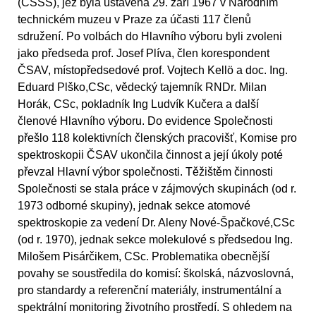
(ČSSS), jež byla ustavena 29. září 1967 v Národním
technickém muzeu v Praze za účasti 117 členů
sdružení. Po volbách do Hlavního výboru byli zvoleni
jako předseda prof. Josef Plíva, člen korespondent
ČSAV, místopředsedové prof. Vojtech Kellö a doc. Ing.
Eduard Plško,CSc, vědecký tajemník RNDr. Milan
Horák, CSc, pokladník Ing Ludvík Kučera a další
členové Hlavního výboru. Do evidence Společnosti
přešlo 118 kolektivních členských pracovišť, Komise pro
spektroskopii ČSAV ukončila činnost a její úkoly poté
převzal Hlavní výbor společnosti. Těžištěm činnosti
Společnosti se stala práce v zájmových skupinách (od r.
1973 odborné skupiny), jednak sekce atomové
spektroskopie za vedení Dr. Aleny Nové-Špačkové,CSc
(od r. 1970), jednak sekce molekulové s předsedou Ing.
Milošem Pisárčikem, CSc. Problematika obecnější
povahy se soustředila do komisí: školská, názvoslovná,
pro standardy a referenční materiály, instrumentální a
spektrální monitoring životního prostředí. S ohledem na