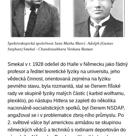
Spektroskopická společnost Jana Marka Marci: Adolph (Gustav
Stephan) Smekal - Chandrasekhara Venkata Raman
Smekal v r. 1928 odešel do Halle v Německu jako řádný
profesor a ředitel teoretické fyziky na universitu, jeho
vědecká činnost, orientovaná zejména na fyziku
pevného stavu, byla rozmanitá, stal se členem říšské
rady ve skupině fyziky malých částic ( karbid wolframu,
plexiklo), po nástupu Hitlera se zapletl do několika
nacionálně-socialistických spolků, byl členem NSDAP,
angažoval se i v problematice zbroj-ního průmyslu. Po
2. světové válce byl americkou armádou se skupinou
německých vědců a techniků s rodinami deportován do