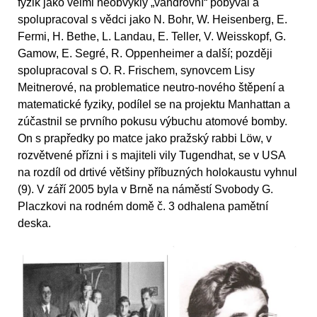
fyzik jako velmi neobvyklý „vandrovní“ pobýval a
spolupracoval s vědci jako N. Bohr, W. Heisenberg, E.
Fermi, H. Bethe, L. Landau, E. Teller, V. Weisskopf, G.
Gamow, E. Segré, R. Oppenheimer a další; později
spolupracoval s O. R. Frischem, synovcem Lisy
Meitnerové, na problematice neutro-nového štěpení a
matematické fyziky, podílel se na projektu Manhattan a
zúčastnil se prvního pokusu výbuchu atomové bomby.
On s prapředky po matce jako pražský rabbi Löw, v
rozvětvené přízni i s majiteli vily Tugendhat, se v USA
na rozdíl od drtivé většiny příbuzných holokaustu vyhnul
(9). V září 2005 byla v Brně na náměstí Svobody G.
Placzkovi na rodném domě č. 3 odhalena pamětní
deska.