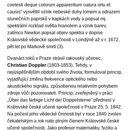
coelesti deque colorum apparentium natura ortu et
causis“ vysvětlil vznik nebeské duhy lomem a odrazem
slunečních paprsků v kapkách vody a popsal mj.
spektrální rozklad světla hranolem a vznik barev,
zatímco Newton popsal objev spektra v dopise
Královské vědecké společnosti v Londýně až v r. 1672,
pět let po Markově smrti (3).
Dvanáct roků v Praze strávil rakouský učenec,
Christian Doppler
(1803-1853). Tehdy, v
nejúspěšnějším období svého života, formuloval princip,
vyjadřující změnu frekvence optického nebo
akustického signálu, způsobenou relativním pohybem
zdroje vůči pozorovateli. Princip, zveřejněný v práci
„Über das farbige Licht der Doppelsterne“ přednesl v
Královské české učené společnosti v Praze 25. 5. 1842.
Na počest jeho vědecké činnosti byl v roce 1840 zvolen
čekatelským a rok nato plným členem Královské české
učené společnosti. Jako profesor matematiky, fyziky a