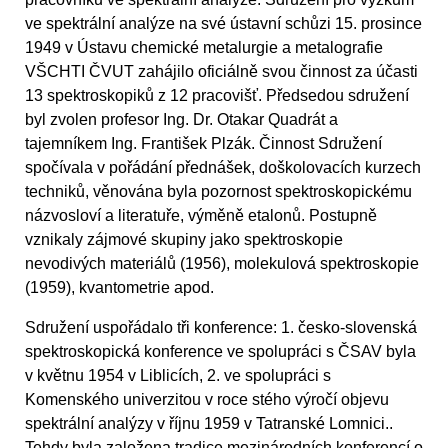
ve spektrální analýze na své ústavní schůzi 15. prosince
1949 v Ústavu chemické metalurgie a metalografie
VŠCHTI ČVUT zahájilo oficiálně svou činnost za účasti
13 spektroskopiků z 12 pracovišť. Předsedou sdružení
byl zvolen profesor Ing. Dr. Otakar Quadrát a
tajemníkem Ing. František Plzák. Činnost Sdružení
spočívala v pořádání přednášek, doškolovacích kurzech
techniků, věnována byla pozornost spektroskopickému
názvosloví a literatuře, výměně etalonů. Postupně
vznikaly zájmové skupiny jako spektroskopie
nevodivých materiálů (1956), molekulová spektroskopie
(1959), kvantometrie apod.
Sdružení uspořádalo tři konference: 1. česko-slovenská
spektroskopická konference ve spolupráci s ČSAV byla
v květnu 1954 v Liblicích, 2. ve spolupráci s
Komenského univerzitou v roce stého výročí objevu
spektrální analýzy v říjnu 1959 v Tatranské Lomnici..
Tehdy byla založena tradice mezinárodních konferencí o