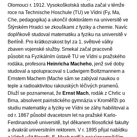
Olomouci r. 1912. Vysokoškolská studia začal v témže
roce na Technische Hoschule (TU) ve Vídni (Fy, Ma,
Che, pedagogika) a ukončil doktorátem na universitě ve
Štýrském Hradci se zkouškami z fyziky a chemie. Navíc
doplňkově studoval matematiku a fyziku na universitě v
Berlíně. Pro krátkozrakost byl za 1. světové války
zbaven vojenské služby. Smekal začal pracovně
působit na Fyzikálním ústavě TU ve Vídni u pražského
rodáka, profesora
Heinricha Macheho
, jenž své doby
studoval a spolupracoval s Ludwigem Boltzmannem a
Ernstem Machem (Mache sám se zabýval naukou o
teple a radioaktivitou rakouských léčivých pramenů.
Dluží se poznamenat, že
Ernst Mach
, rodák z Chrlic u
Brna, absolvent pairistického gymnázia v Kroměříži po
studiu matematiky a fyziky ve Vídni se záhy habilitoval a
od r. 1867 působil dvacetosm let na pražské Karlo-
Ferdinandově universitě, byl děkanem filosofické fakulty
a dvakrát universitním rektorem. V r. 1895 přijal nabídku