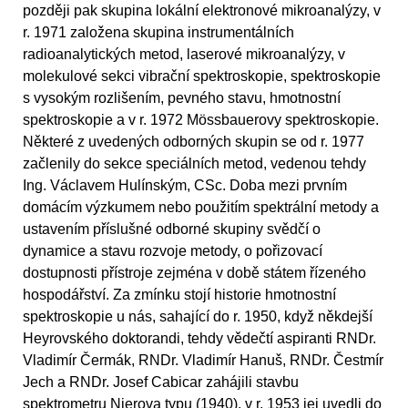
později pak skupina lokální elektronové mikroanalýzy, v
r. 1971 založena skupina instrumentálních
radioanalytických metod, laserové mikroanalýzy, v
molekulové sekci vibrační spektroskopie, spektroskopie
s vysokým rozlišením, pevného stavu, hmotnostní
spektroskopie a v r. 1972 Mössbauerovy spektroskopie.
Některé z uvedených odborných skupin se od r. 1977
začlenily do sekce speciálních metod, vedenou tehdy
Ing. Václavem Hulínským, CSc. Doba mezi prvním
domácím výzkumem nebo použitím spektrální metody a
ustavením příslušné odborné skupiny svědčí o
dynamice a stavu rozvoje metody, o pořizovací
dostupnosti přístroje zejména v době státem řízeného
hospodářství. Za zmínku stojí historie hmotnostní
spektroskopie u nás, sahající do r. 1950, když někdejší
Heyrovského doktorandi, tehdy vědečtí aspiranti RNDr.
Vladimír Čermák, RNDr. Vladimír Hanuš, RNDr. Čestmír
Jech a RNDr. Josef Cabicar zahájili stavbu
spektrometru Nierova typu (1940), v r. 1953 jej uvedli do