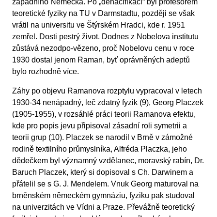
západního Německa. Po „denacifikaci“ byl profesorem
teoretické fyziky na TU v Darmstadtu, později se však
vrátil na universitu ve Štýrském Hradci, kde r. 1951
zemřel. Dosti pestrý život. Dodnes z Nobelova institutu
zůstává nezodpo-vězeno, proč Nobelovu cenu v roce
1930 dostal jenom Raman, byť oprávněných adeptů
bylo rozhodně více.
Záhy po objevu Ramanova rozptylu vypracoval v letech
1930-34 nenápadný, leč zdatný fyzik (9), Georg Placzek
(1905-1955), v rozsáhlé práci teorii Ramanova efektu,
kde pro popis jevu připisoval zásadní roli symetrii a
teorii grup (10). Placzek se narodil v Brně v zámožné
rodině textilního průmyslníka, Alfréda Placzka, jeho
dědečkem byl významný vzdělanec, moravský rabín, Dr.
Baruch Placzek, který si dopisoval s Ch. Darwinem a
přátelil se s G. J. Mendelem. Vnuk Georg maturoval na
brněnském německém gymnáziu, fyziku pak studoval
na univerzitách ve Vídni a Praze. Převážně teoretický