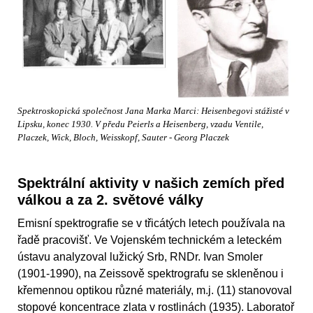
Spektroskopická společnost Jana Marka Marci: Heisenbegovi stážisté v
Lipsku, konec 1930. V předu Peierls a Heisenberg, vzadu Ventile,
Placzek, Wick, Bloch, Weisskopf, Sauter - Georg Placzek
Spektrální aktivity v našich zemích před
válkou a za 2. světové války
Emisní spektrografie se v třicátých letech používala na
řadě pracovišť. Ve Vojenském technickém a leteckém
ústavu analyzoval lužický Srb, RNDr. Ivan Smoler
(1901-1990), na Zeissově spektrografu se skleněnou i
křemennou optikou různé materiály, m.j. (11) stanovoval
stopové koncentrace zlata v rostlinách (1935). Laboratoř