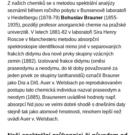
Z našich chemiků se s metodou spektrální analýzy
seznámil během ročního pobytu v Bunsenově laboratoři
v Heidelbergu (1878-79)
Bohuslav Brauner
(1855-
1935), později profesor anorganické chemie na pražské
univerzitě. V letech 1881-82 v laboratoři Sira Henry
Roscoe v Manchesteru metodou absorpční
spektroskopie identifikoval mimo jiné v separovaných
frakcích didymu dva nové prvky skupiny vzácných
zemin (1882). Izolované frakce didymu (směsi
praseodymu a neodymu, do té doby považované za
jeden prvek ze skupiny lanthanoidů) označil Brauner
jako Diα a Diß. Auer v. Welsbach po reprodukovaném
postupu tato chemická individua nazval praseodym a
neodym (1885). Braunerem uváděné hodnoty např.
absorpcí Nd jsou ve velmi dobré shodě s dnešními daty
stejně tak jako atomové hmotnosti, mnohem lepší než
uvádí Auer v. Welsbach.