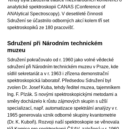
analytické spektroskopii CANAS (Conference of
ANAlytical Spectroscopy). V desetileté činnosti
Sdružení se účastnilo odborných akcí kolem tří set
spektroskopiků ze 180 pracovišť.
Sdružení při Národním technickém
muzeu
Sdružení pokračovalo od r. 1960 jako volné vědecké
sdružení při Národním technickém muzeu v Praze, kde
sídlil sekretariát a v r. 1963 i zřízena demonstrační
spektroskopická laboratoř. Předsedou Sdružení byl
zvolen Dr. Josef Kuba, tehdy ředitel muzea, tajemníkem
Ing. F. Plzák. S novými spektroskopickými metodami a
směry docházelo k růstu zájmových skupin s užší
specializací, např. automatizace spektrální analýzy v r.
1965 generovala vznik odborné skupiny kvantometrie
(Dr. K. Kuboň). Rozvoji naší spektroskopie se věnovala
též Komise pro spektroskopii ČSAV, založená v r. 1960,