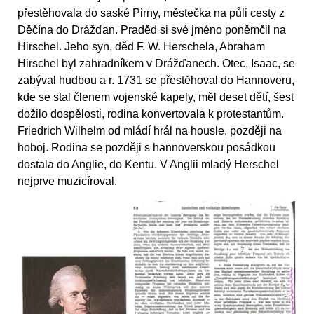
přestěhovala do saské Pirny, městečka na půli cesty z
Děčína do Drážďan. Praděd si své jméno poněmčil na
Hirschel. Jeho syn, děd F. W. Herschela, Abraham
Hirschel byl zahradníkem v Drážďanech. Otec, Isaac, se
zabýval hudbou a r. 1731 se přestěhoval do Hannoveru,
kde se stal členem vojenské kapely, měl deset dětí, šest
dožilo dospělosti, rodina konvertovala k protestantům.
Friedrich Wilhelm od mládí hrál na housle, později na
hoboj. Rodina se později s hannoverskou posádkou
dostala do Anglie, do Kentu. V Anglii mladý Herschel
nejprve muzicíroval.