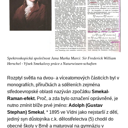
Spektroskopická společnost Jana Marka Marci: Sir Frederick William
Herschel - Výsek Smekalovy práce z Naturwissen-schaften
Rozptyl světla na dvou- a víceatomových částicích byl v
monografiích, příručkách a sděleních zejména
středoevropské oblasti nazýván zpočátku
Smekal-
Raman-efekt.
Proč, a zda bylo označení oprávněné, je
nutno zmínit blíže prvé jméno:
Adolph (Gustav
Stephan) Smekal
, * 1895 ve Vídni jako nejstarší z dětí,
jediný syn důstojníka c.k. dělostřelectva (5) chodil do
obecné školy v Brně a maturoval na gymnáziu v