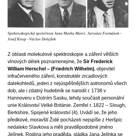
Spektroskopická společnost Jana Marka Marci: Jaroslav Formánek -
Josef Knop - Václav Dolejšek
Z oblasti molekulové spektroskopie a záření větších
vlnových délek poznamenejme, že
Sir Frederick
William Herschel – (Friedrich Wilhelm)
, objevitel
infračerveného záření, konstruktér zrcadlových
dalekohledů, jeden z nejúspěšnějších astronomů všech
dob, ale i zdatný hudebník se narodil r. 1738 v
Hannoveru v Dolním Sasku, tehdy součásti personální
unie Království Velké Británie. Zemřel r. 1822 – Slough,
Berkshire, Spojené království (4). Uvádí se, že jeho
předkové, moravští Židé pocházeli nejspíše z Heršpic
nedaleko Slavkova a měli pravděpodobné jméno
Jelínek. Rodina jeho praděda, sládka Jana Jelínka se