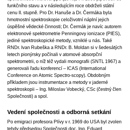
funkčního stavu a v následujícím roce obdrželi státní
cenu II. stupně. Pro Dr. Hanuše a Dr. Čermáka byla
hmotnostní spektroskopie celoživotní náplní jejich
úspěšné vědecké činnosti; Dr. Čermák je navíc autorem
elektronové spektrometrie Penningovy ionizace (PIES),
jediné spektroskopické metody, vzniklé u nás. Také
RNDr. Ivan Rubeška a RNDr. B. Moldan si v šedesátých
letech pionýrsky počínali v atomové absorpční
spektrometrii, o níž též vydali monografii (SNTL 1967) a
generovali řadu konferencí – ICAS (International
Conference on Atomic Spectro-scopy). Obdobným
příkladem jsou instrumentace a metody v jaderné
spektroskopii – Ing. Miloslav Vobecký, CSc (čestný člen
Společnosti) a spol.
Vedení společnosti a odborná setkání
Po emigraci profesora Plívy v r. 1969 do USA byl zvolen
tehdy předsedou Společnosti doc. Ing. Eduard