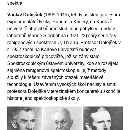
spektra.
Václav Dolejšek
(1895-1945), tehdy asistent profesora
experimentální fyziky, Bohumila Kučery, na Karlově
univerzitě objevil během studijního pobytu v Lundu v
laboratoři Manne Siegbahna (1921-22) čáry serie N v
rentgenových spektrech U, Th a Bi. Profesor Dolejšek v
r. 1932 začal na Karlově universitě budovat
spektroskopické pracoviště, jež se záhy stalo
Spektroskopickým ústavem univerzity, kde se rozvíjela
zejména rentgenová spektroskopie, jejíž metody
sloužily k řešení závažných otázek materiálové
technologie. Uzavřením vysokých škol nacisty a smrtí
profesora Dolejška v terezínském koncentráku skončila
historie jeho spektroskopické školy.