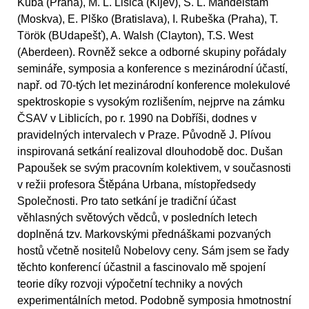
Kuba (Praha), M. L. Lisica (Kijev), S. L. Mandelštam
(Moskva), E. Plško (Bratislava), I. Rubeška (Praha), T.
Török (BUdapešť), A. Walsh (Clayton), T.S. West
(Aberdeen). Rovněž sekce a odborné skupiny pořádaly
semináře, symposia a konference s mezinárodní účastí,
např. od 70-tých let mezinárodní konference molekulové
spektroskopie s vysokým rozlišením, nejprve na zámku
ČSAV v Liblicích, po r. 1990 na Dobříši, dodnes v
pravidelných intervalech v Praze. Původně J. Plívou
inspirovaná setkání realizoval dlouhodobě doc. Dušan
Papoušek se svým pracovním kolektivem, v současnosti
v režii profesora Štěpána Urbana, místopředsedy
Společnosti. Pro tato setkání je tradiční účast
věhlasných světových vědců, v posledních letech
doplněná tzv. Markovskými přednáškami pozvaných
hostů včetně nositelů Nobelovy ceny. Sám jsem se řady
těchto konferencí účastnil a fascinovalo mě spojení
teorie díky rozvoji výpočetní techniky a nových
experimentálních metod. Podobně symposia hmotnostní