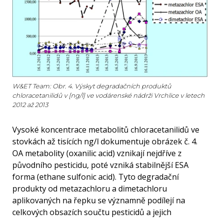
W&ET Team: Obr. 4. Výskyt degradačních produktů
chloracetanilidů v [ng/l] ve vodárenské nádrži Vrchlice v letech
2012 až 2013
Vysoké koncentrace metabolitů chloracetanilidů ve
stovkách až tisících ng/l dokumentuje obrázek č. 4.
OA metabolity (oxanilic acid) vznikají nejdříve z
původního pesticidu, poté vzniká stabilnější ESA
forma (ethane sulfonic acid). Tyto degradační
produkty od metazachloru a dimetachloru
aplikovaných na řepku se významně podílejí na
celkových obsazích součtu pesticidů a jejich