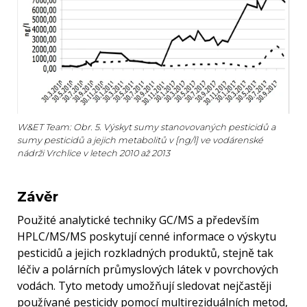
W&ET Team: Obr. 5. Výskyt sumy stanovovaných pesticidů a
sumy pesticidů a jejich metabolitů v [ng/l] ve vodárenské
nádrži Vrchlice v letech 2010 až 2013
Závěr
Použité analytické techniky GC/MS a především
HPLC/MS/MS poskytují cenné informace o výskytu
pesticidů a jejich rozkladných produktů, stejně tak
léčiv a polárních průmyslových látek v povrchových
vodách. Tyto metody umožňují sledovat nejčastěji
používané pesticidy pomocí multireziduálních metod,