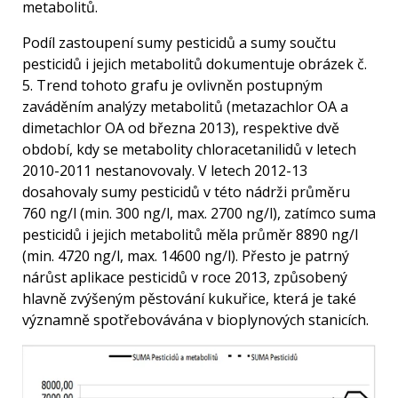
metabolitů.
Podíl zastoupení sumy pesticidů a sumy součtu
pesticidů i jejich metabolitů dokumentuje obrázek č.
5. Trend tohoto grafu je ovlivněn postupným
zaváděním analýzy metabolitů (metazachlor OA a
dimetachlor OA od března 2013), respektive dvě
období, kdy se metabolity chloracetanilidů v letech
2010-2011 nestanovovaly. V letech 2012-13
dosahovaly sumy pesticidů v této nádrži průměru
760 ng/l (min. 300 ng/l, max. 2700 ng/l), zatímco suma
pesticidů i jejich metabolitů měla průměr 8890 ng/l
(min. 4720 ng/l, max. 14600 ng/l). Přesto je patrný
nárůst aplikace pesticidů v roce 2013, způsobený
hlavně zvýšeným pěstování kukuřice, která je také
významně spotřebovávána v bioplynových stanicích.