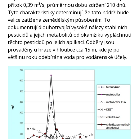
přítok 0,39 m³/s, průměrnou dobu zdržení 210 dnů.
Tyto charakteristiky determinují, že tato nádrž bude
velice zatížena zemědělským působením. To
dokumentují dlouhotrvající vysoké nálezy stabilních
pesticidů a jejich metabolitů od okamžiku vypláchnutí
těchto pesticidů po jejich aplikaci. Odběry jsou
prováděny u hráze v hloubce cca 15 m, kde je po
většinu roku odebírána voda pro vodárenské účely.