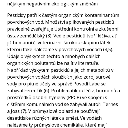
nějakým negativním ekologickým změnám.
Pesticidy patří k častým organickým kontaminantům
povrchových vod. Množství aplikovaných pesticidů
pravidelně zveřejňuje Ústřední kontrolní a zkušební
ústav zemědělský (3). Vedle pesticidů tvoří léčiva, ať
již humánní či veterinární, širokou skupinu látek,
kterou také nalézáme v povrchových vodách (4,5).
Údaje o výskytech těchto a mnohých dalších
organických polutantů lze najít v literatuře.
Například výskytem pesticidů a jejich metabolitů v
povrchových vodách sloužících jako zdroj surové
vody pro pitné účely ve správě Povodí Labe se
zabýval Ferenčík (6). Problematikou léčiv, hormonů a
prostředků osobní hygieny (PPCP) ve spojení s
čištěním komunálních vod se zabývali autoři Ternes
a Joss (7). V průmyslové oblasti se používají
desetitisíce různých látek a směsí. Ve vodách
nalézáme ty průmyslové chemikálie, které mají