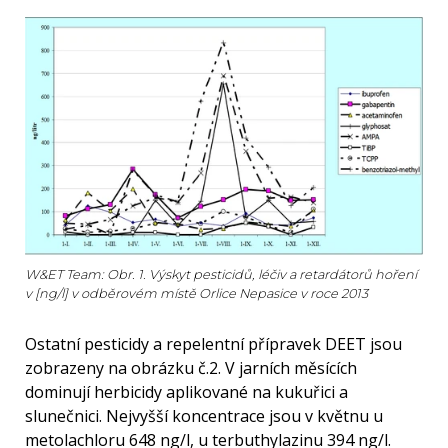
W&ET Team: Obr. 1. Výskyt pesticidů, léčiv a retardátorů hoření
v [ng/l] v odběrovém místě Orlice Nepasice v roce 2013
Ostatní pesticidy a repelentní přípravek DEET jsou
zobrazeny na obrázku č.2. V jarních měsících
dominují herbicidy aplikované na kukuřici a
slunečnici. Nejvyšší koncentrace jsou v květnu u
metolachloru 648 ng/l, u terbuthylazinu 394 ng/l.