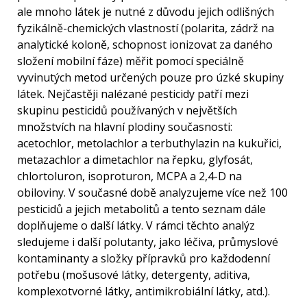
ale mnoho látek je nutné z důvodu jejich odlišných
fyzikálně-chemických vlastností (polarita, zádrž na
analytické koloně, schopnost ionizovat za daného
složení mobilní fáze) měřit pomocí speciálně
vyvinutých metod určených pouze pro úzké skupiny
látek. Nejčastěji nalézané pesticidy patří mezi
skupinu pesticidů používaných v největších
množstvích na hlavní plodiny současnosti:
acetochlor, metolachlor a terbuthylazin na kukuřici,
metazachlor a dimetachlor na řepku, glyfosát,
chlortoluron, isoproturon, MCPA a 2,4-D na
obiloviny. V současné době analyzujeme více než 100
pesticidů a jejich metabolitů a tento seznam dále
doplňujeme o další látky. V rámci těchto analýz
sledujeme i další polutanty, jako léčiva, průmyslové
kontaminanty a složky přípravků pro každodenní
potřebu (mošusové látky, detergenty, aditiva,
komplexotvorné látky, antimikrobiální látky, atd.).