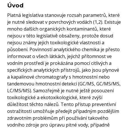
Úvod
Platná legislativa stanovuje rozsah parametrů, které
je nutné sledovat v povrchových vodách (1,2). Existuje
mnoho dalších organických kontaminantů, které
nejsou v této legislativě obsaženy, protože dosud
nejsou známy jejich toxikologické vlastnosti a
působení. Povinností analytického chemika je přesto
informovat o všech látkách, jejichž přítomnost ve
vodním prostředí je prokázána pomocí citlivých a
specifických analytických přístrojů, jako jsou plynové
a kapalinové chromatografy s hmotnostní nebo
tandemovou hmotnostní detekcí (GC/MS, GC/MS/MS,
LC/MS/MS). Samozřejmě je nutné ještě posouzení
toxikologické a ekotoxikologické, které zvýší
důležitost těchto nálezů. Tento přístup preventivní
ostražitosti umožňuje předejít případným pozdějším
zdravotním problémům při používání takového
vodního zdroje pro úpravu pitné vody, případně