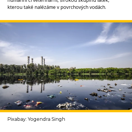
humánní či veterinární, širokou skupinu látek,
kterou také nalézáme v povrchových vodách.
Pixabay: Yogendra Singh