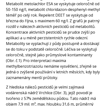
Metabolit metolachlor ESA se vyskytuje celoročně od
50-150 ng/l, metabolit chloridazon-desphenyl-methyl
téměř po celý rok. Repelent DEET se vyskytuje od
března do října, s maximem 60 ng/l. Z grafů je patrný
rozdíl v nálezech aktivních pesticidů od metabolitů.
Koncentrace aktivních pesticidů se prudce zvýší po
aplikaci a u méně perzistentních rychle odezní.
Metabolity se vyplachují z půdy postupně a dostávají
se do toku v podstatě celoročně. Léčiva se vyskytují
celoročně, stejně jako průmyslové kontaminanty
(Obr. č.1). Pro interpretaci maxima
methylbenzotriazolu nemáme vysvětlení, zřejmě se
jedná o zvýšené používání v letních měsících, kdy byly
zaznamenány menší průtoky.
Z hlediska nálezů pesticidů je velmi zajímavá
vodárenská nádrž Vrchlice (Obr. 3), jejíž povodí je
tvořeno z 57% zemědělskou půdou. Tato nádrž má
objem 7,9 mil. m³, max. hloubku 31,6 m, průměrný