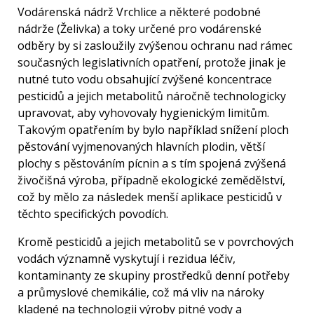
Vodárenská nádrž Vrchlice a některé podobné
nádrže (Želivka) a toky určené pro vodárenské
odběry by si zasloužily zvýšenou ochranu nad rámec
současných legislativních opatření, protože jinak je
nutné tuto vodu obsahující zvýšené koncentrace
pesticidů a jejich metabolitů náročně technologicky
upravovat, aby vyhovovaly hygienickým limitům.
Takovým opatřením by bylo například snížení ploch
pěstování vyjmenovaných hlavních plodin, větší
plochy s pěstováním pícnin a s tím spojená zvýšená
živočišná výroba, případně ekologické zemědělství,
což by mělo za následek menší aplikace pesticidů v
těchto specifických povodích.
Kromě pesticidů a jejich metabolitů se v povrchových
vodách významně vyskytují i rezidua léčiv,
kontaminanty ze skupiny prostředků denní potřeby
a průmyslové chemikálie, což má vliv na nároky
kladené na technologii výroby pitné vody a