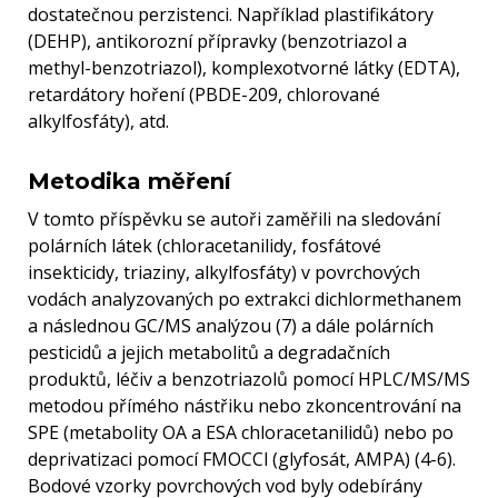
dostatečnou perzistenci. Například plastifikátory
(DEHP), antikorozní přípravky (benzotriazol a
methyl-benzotriazol), komplexotvorné látky (EDTA),
retardátory hoření (PBDE-209, chlorované
alkylfosfáty), atd.
Metodika měření
V tomto příspěvku se autoři zaměřili na sledování
polárních látek (chloracetanilidy, fosfátové
insekticidy, triaziny, alkylfosfáty) v povrchových
vodách analyzovaných po extrakci dichlormethanem
a následnou GC/MS analýzou (7) a dále polárních
pesticidů a jejich metabolitů a degradačních
produktů, léčiv a benzotriazolů pomocí HPLC/MS/MS
metodou přímého nástřiku nebo zkoncentrování na
SPE (metabolity OA a ESA chloracetanilidů) nebo po
deprivatizaci pomocí FMOCCl (glyfosát, AMPA) (4-6).
Bodové vzorky povrchových vod byly odebírány