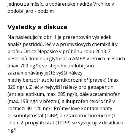
jednou za měsíc, u vodárenské nádrže Vrchlice v
období jaro - podzim.
Výsledky a diskuze
Na následujícím obr. 1 je prezentován výsledek
analýz pesticidů, léčiv a průmyslových chemikálií v
profilu Orlice Nepasice v průběhu roku 2013. Z
pesticidů dominují glyfosát a AMPA v letních měsících
(max. 700 ng/l), ve stejném období jsou
zaznamenávány ještě vyšší nálezy
methylbenzotriazolu (antikorozní přípravek) (max.
820 ng/l). Z léčiv nejvyšší nálezy pro gabapentin
(antiepileptikum, max. 285 ng/l), dále acetaminofen
(max. 198 ng/l v březnu) a ibuprofen celoročně v
rozmezí 40-120 ng/l. Průmyslové kontaminanty
triisobutylfosfát (TiBP) a retardátor hoření tris(1-
chlor-2-propyl)fosfát (TCPP) se vyskytují v desítkách
ng/l.