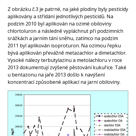
Z obrázku č.3 je patrné, na jaké plodiny byly pesticidy
aplikovány a střídání jednotlivých pesticidů. Na
podzim 2010 byl aplikován na ozimé obiloviny
chlortoluron a následně vypláchnut při podzimních
srážkách a jarním tání sněhu, zatímco na podzim
2011 byl aplikován isoproturon. Na ozimou řepku
bývá aplikován převážně metazachlor a dimetachlor.
Vysoké nálezy terbutylazinu a metolachloru v roce
2013 dokumentují zvýšené pěstování kukuřice. Také
u bentazonu na jaře 2013 došlo k navýšení
koncentrací způsobené aplikací na jarní obiloviny.