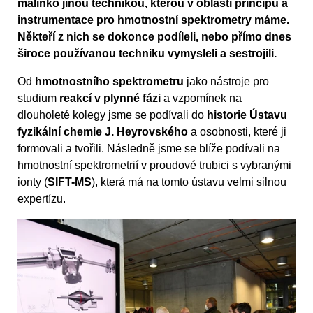
malinko jinou technikou, kterou v oblastí principů a
instrumentace pro hmotnostní spektrometry máme.
Někteří z nich se dokonce podíleli, nebo přímo dnes
široce používanou techniku vymysleli a sestrojili.
Od
hmotnostního spektrometru
jako nástroje pro
studium
reakcí v plynné fázi
a vzpomínek na
dlouholeté kolegy jsme se podívali do
historie Ústavu
fyzikální chemie J. Heyrovského
a osobnosti, které ji
formovali a tvořili. Následně jsme se blíže podívali na
hmotnostní spektrometrií v proudové trubici s vybranými
ionty (
SIFT-MS
), která má na tomto ústavu velmi silnou
expertízu.