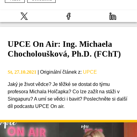
UPCE On Air: Ing. Michaela
Chocholoušková, Ph.D. (FChT)
St, 27.10.2021
|
Originální článek z
:
UPCE
Jaký je život vědce? Je těžké se dostat do týmu
profesora Michala Holčapka? Co lze zažít na stáži v
Singapuru? A umí se vědci i bavit? Poslechněte si další
díl podcastu UPCE On air.