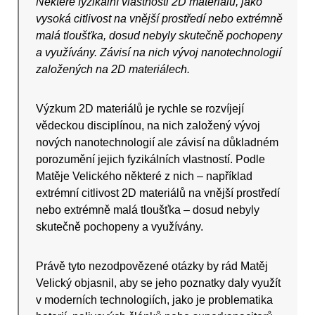
Některé fyzikální vlastnosti 2D materiálů, jako
vysoká citlivost na vnější prostředí nebo extrémně
malá tloušťka, dosud nebyly skutečně pochopeny
a využívány. Závisí na nich vývoj nanotechnologií
založených na 2D materiálech.
Výzkum 2D materiálů je rychle se rozvíjejí
vědeckou disciplínou, na nich založený vývoj
nových nanotechnologií ale závisí na důkladném
porozumění jejich fyzikálních vlastností. Podle
Matěje Velického některé z nich – například
extrémní citlivost 2D materiálů na vnější prostředí
nebo extrémně malá tloušťka – dosud nebyly
skutečně pochopeny a využívány.
Právě tyto nezodpovězené otázky by rád Matěj
Velický objasnil, aby se jeho poznatky daly využít
v moderních technologiích, jako je problematika