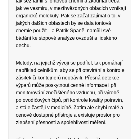
tak seznámil s iontovou chemií a zkoumal třeba
jak ve vesmíru, v mezihvězdných oblacích vznikají
organické molekuly. Pak se začal zajímat o to, v
jakých dalších oblastech by se dala iontová
chemie použít – a Patrik Španěl namířil své
bádání ke stopové analýze ovzduší a lidského
dechu.
Metody, na jejichž vývoji se podílel, tak pomáhají
například celníkům, aby se při otevírání a kontrole
zásilek či kontejnerů neotrávili. Přesná detekce
výparů může poskytnout cenné informace i při
monitorování znečištěného vzduchu, při výrobě
polovodičových čipů, při kontrole kvality potravin,
a stále častěji v medicíně. Zatím ale chybí malé a
cenově dostupné přístroje a existuje prostor pro
zlepšení přesnosti a spolehlivosti měření.