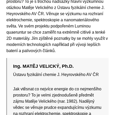
prostoru? To je s trochou nadsázky hlavní výzkumnou
otázkou Matěje Velického z Ústavu fyzikální chemie J.
Heyrovského AV ČR. Věnuje se výzkumu na rozhraní
elektrochemie, spektroskopie a nanomateriálového
světa. Ve svém projektu podpořeném Luminou
quaeruntur se chce zaměřit na extrémně citlivé a tenké
2D materiály. Jím zjištěné poznatky by se mohly využít v
moderních technologiích například při vývoji lepších
baterií a palivových článků.
Ing. MATĚJ VELICKÝ, Ph.D.
Ústavu fyzikální chemie J. Heyrovského AV ČR
Jak vtěsnat co nejvíce energie do co nejmenšího
prostoru? To je velmi zjednodušeně předmět
zájmu Matěje Velického (nar. 1982). Nadějný
vědec se věnuje prudce expandujícímu výzkumu
na rozhraní elektrochemie, spektroskopie a