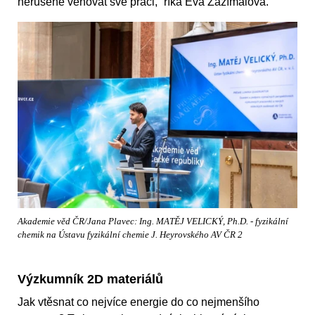
nerušeně věnovat své práci,“ říká Eva Zažímalová.
Akademie věd ČR/Jana Plavec: Ing. MATĚJ VELICKÝ, Ph.D. - fyzikální
chemik na Ústavu fyzikální chemie J. Heyrovského AV ČR 2
Výzkumník 2D materiálů
Jak vtěsnat co nejvíce energie do co nejmenšího