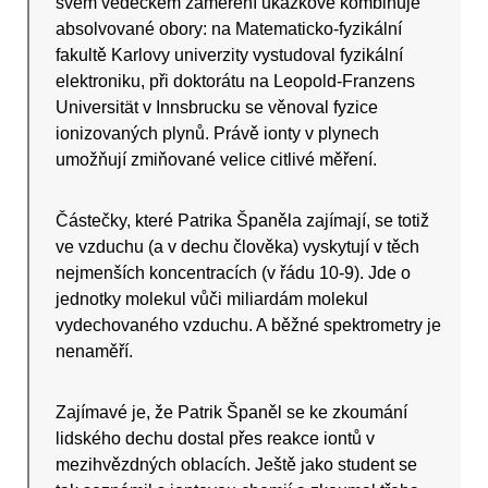
svém vědeckém zaměření ukázkově kombinuje
absolvované obory: na Matematicko-fyzikální
fakultě Karlovy univerzity vystudoval fyzikální
elektroniku, při doktorátu na Leopold-Franzens
Universität v Innsbrucku se věnoval fyzice
ionizovaných plynů. Právě ionty v plynech
umožňují zmiňované velice citlivé měření.
Částečky, které Patrika Španěla zajímají, se totiž
ve vzduchu (a v dechu člověka) vyskytují v těch
nejmenších koncentracích (v řádu 10-9). Jde o
jednotky molekul vůči miliardám molekul
vydechovaného vzduchu. A běžné spektrometry je
nenaměří.
Zajímavé je, že Patrik Španěl se ke zkoumání
lidského dechu dostal přes reakce iontů v
mezihvězdných oblacích. Ještě jako student se