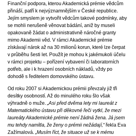
Finanční podpora, kterou Akademická prémie vědcům
přináší, patří k nejvýznamnějším v České republice.
Jejím smyslem je vytvořit vědcům takové podmínky, aby
se mohli nerušeně věnovat bádání, aniž by museli
opakovaně žádat o administrativně náročné granty
mimo Akademii věd. V rámci Akademické prémie
získávají nárok až na 30 milionů korun, které lze čerpat
v průběhu šesti let. Použít je mohou k jakémukoli účelu
v rámci projektu – pořízení vybavení či laboratorních
potřeb, ale i k hrazení osobních nákladů, vždy po
dohodě s ředitelem domovského ústavu.
Od roku 2007 si Akademickou prémii převzaly již tři
desítky osobností. Až do minulého roku šlo však
výhradně o muže.
„Asi před dvěma lety mi laureát z
Matematického ústavu při děkovné řeči vytkl, že mezi
laureáty Akademické prémie není žádná žena. Já jsem
mu tehdy namítla, že ženy o prémii nežádají,“
řekla Eva
Zažímalová.
„Musím říct, že situace už se k mému