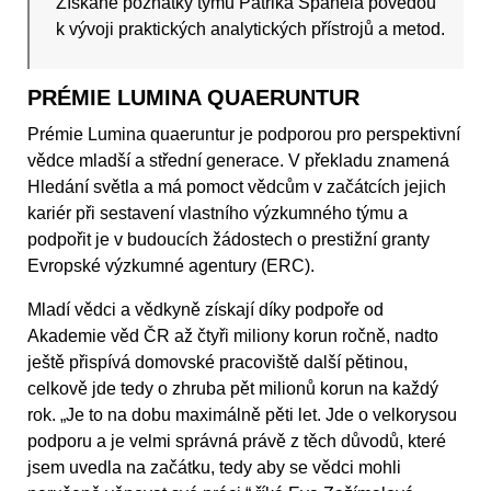
Získané poznatky týmu Patrika Španěla povedou
k vývoji praktických analytických přístrojů a metod.
PRÉMIE LUMINA QUAERUNTUR
Prémie Lumina quaeruntur je podporou pro perspektivní
vědce mladší a střední generace. V překladu znamená
Hledání světla a má pomoct vědcům v začátcích jejich
kariér při sestavení vlastního výzkumného týmu a
podpořit je v budoucích žádostech o prestižní granty
Evropské výzkumné agentury (ERC).
Mladí vědci a vědkyně získají díky podpoře od
Akademie věd ČR až čtyři miliony korun ročně, nadto
ještě přispívá domovské pracoviště další pětinou,
celkově jde tedy o zhruba pět milionů korun na každý
rok. „Je to na dobu maximálně pěti let. Jde o velkorysou
podporu a je velmi správná právě z těch důvodů, které
jsem uvedla na začátku, tedy aby se vědci mohli