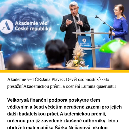
Akademie věd ČR/Jana Plavec: Devět osobností získalo
prestižní Akademickou prémii a ocenění Lumina quaeruntur
Velkorysá finanční podpora poskytne třem
vědkyním a šesti vědcům nerušené zázemí pro jejich
další badatelskou práci. Akademickou prémii,
určenou pro již zavedené zkušené odborníky, letos
obdrželi matematička Šárka Nečasová, ekolog