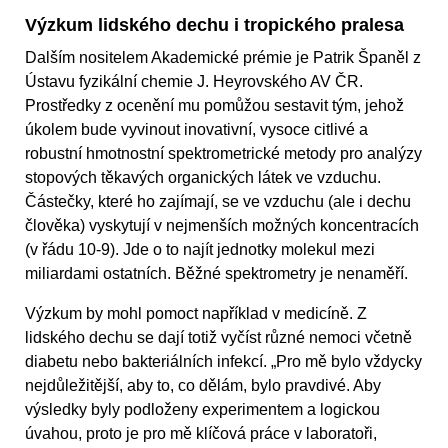
Výzkum lidského dechu i tropického pralesa
Dalším nositelem Akademické prémie je Patrik Španěl z
Ústavu fyzikální chemie J. Heyrovského AV ČR.
Prostředky z ocenění mu pomůžou sestavit tým, jehož
úkolem bude vyvinout inovativní, vysoce citlivé a
robustní hmotnostní spektrometrické metody pro analýzy
stopových těkavých organických látek ve vzduchu.
Částečky, které ho zajímají, se ve vzduchu (ale i dechu
člověka) vyskytují v nejmenších možných koncentracích
(v řádu 10-9). Jde o to najít jednotky molekul mezi
miliardami ostatních. Běžné spektrometry je nenaměří.
Výzkum by mohl pomoct například v medicíně. Z
lidského dechu se dají totiž vyčíst různé nemoci včetně
diabetu nebo bakteriálních infekcí. „Pro mě bylo vždycky
nejdůležitější, aby to, co dělám, bylo pravdivé. Aby
výsledky byly podloženy experimentem a logickou
úvahou, proto je pro mě klíčová práce v laboratoři,