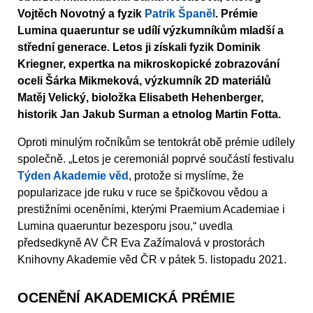
Vojtěch Novotný a fyzik
Patrik Španěl
. Prémie
Lumina quaeruntur se udílí výzkumníkům mladší a
střední generace. Letos ji získali fyzik Dominik
Kriegner, expertka na mikroskopické zobrazování
oceli Šárka Mikmeková, výzkumník 2D materiálů
Matěj Velický, bioložka Elisabeth Hehenberger,
historik Jan Jakub Surman a etnolog Martin Fotta.
Oproti minulým ročníkům se tentokrát obě prémie udílely
společně. „Letos je ceremoniál poprvé součástí festivalu
Týden Akademie věd
, protože si myslíme, že
popularizace jde ruku v ruce se špičkovou vědou a
prestižními oceněními, kterými Praemium Academiae i
Lumina quaeruntur bezesporu jsou,“ uvedla
předsedkyně AV ČR Eva Zažímalová v prostorách
Knihovny Akademie věd ČR v pátek 5. listopadu 2021.
OCENĚNÍ AKADEMICKÁ PRÉMIE