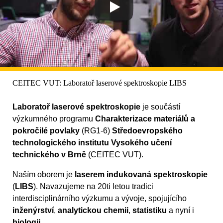
CEITEC VUT: Laboratoř laserové spektroskopie LIBS
Laboratoř laserové spektroskopie
je součástí
výzkumného programu
Charakterizace materiálů a
pokročilé povlaky
(RG1-6)
Středoevropského
technologického institutu Vysokého učení
technického v Brně
(CEITEC VUT).
Naším oborem je
laserem indukovaná spektroskopie
(
LIBS
). Navazujeme na 20ti letou tradici
interdisciplinárního výzkumu a vývoje, spojujícího
inženýrství
,
analytickou chemii
,
statistiku
a nyní i
biologii
.