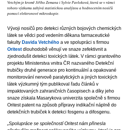
Vetchým je kromě Jiřího Zemana i Sylvie Pavloková, která se v rámci
tohoto výzkumu zabývá statistickou analýzou a hodnocením nosičů
pomocí elektronové mikroskopie.
Vývoji nosičů pro detekci různých bojových chemických
látek se vědci pod vedením děkana farmaceutické
fakulty
Davida Vetchého
a ve spolupráci s firmou
Oritest
dlouhodobě věnují ve snaze zefektivnit a
zjednodušit detekci toxických látek. V rámci grantového
projektu Ministerstva vnitra ČR nazvaného Detekční
trubičky druhé generace pro kontinuální a opakované
monitorování nervově paralytických a jiných toxických
látek výzkumný tým publikoval řadu článků v
impaktovaných zahraničních časopisech a díky jeho
snaze získala Masarykova univerzita společně s firmou
Oritest patent na způsob přípravy indikační náplně do
detekčních trubiček k detekci fosgenu a difosgenu.
„Spolupráce se společností Oritest nám přinesla