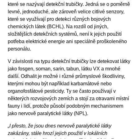
které se nazývají detekční trubičky. Jedná se o poměrně
levné, jednoduché, ale zároveň velice citlivé senzory,
které se využívají pro detekci různých bojových
chemických látek (BCHL). Na rozdíl od jiných,
složitějších detekčních systémů, není k jejich použití
potřeba elektrické energie ani speciálně proškoleného
personálu.
V závislosti na typu detekční trubičky lze detekovat látky
jako fosgen, soman, sarin, tabun, látku VX a mnohé
další. Odhalit je možné i různé průmyslové škodliviny,
kterými mohou být například karbamátové nebo
organofosfátové pesticidy. Ty se často používají v
některých rozvojových zemích a stojí za otravami místní
fauny i lidí, protože působí podobným mechanismem
jako nervově paralytické látky (NPL).
„I přesto, že jsou dnes nervově paralytické látky
zakázány, stále hrozí jejich použití v lokálních