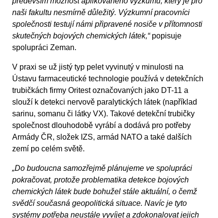
především možnost aplikovaného výzkumu, který je pro
naši fakultu nesmírně důležitý. Výzkumní pracovníci
společnosti testují námi připravené nosiče v přítomnosti
skutečných bojových chemických látek,“
popisuje
spolupráci Zeman.
V praxi se už jistý typ pelet vyvinutý v minulosti na
Ústavu farmaceutické technologie používá v detekčních
trubičkách firmy Oritest označovaných jako DT-11 a
slouží k detekci nervově paralytických látek (například
sarinu, somanu či látky VX). Takové detekční trubičky
společnost dlouhodobě vyrábí a dodává pro potřeby
Armády ČR, složek IZS, armád NATO a také dalších
zemí po celém světě.
„Do budoucna samozřejmě plánujeme ve spolupráci
pokračovat, protože problematika detekce bojových
chemických látek bude bohužel stále aktuální, o čemž
svědčí současná geopolitická situace. Navíc je tyto
systémy potřeba neustále vyvíjet a zdokonalovat jejich