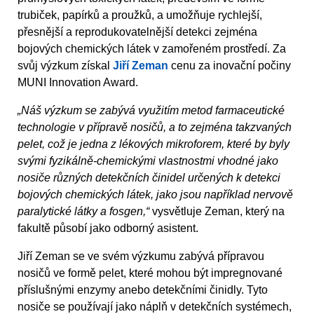
trubiček, papírků a proužků, a umožňuje rychlejší,
přesnější a reprodukovatelnější detekci zejména
bojových chemických látek v zamořeném prostředí. Za
svůj výzkum získal
Jiří Zeman
cenu za inovační počiny
MUNI Innovation Award.
„Náš výzkum se zabývá využitím metod farmaceutické
technologie v přípravě nosičů, a to zejména takzvaných
pelet, což je jedna z lékových mikroforem, které by byly
svými fyzikálně-chemickými vlastnostmi vhodné jako
nosiče různých detekčních činidel určených k detekci
bojových chemických látek, jako jsou například nervově
paralytické látky a fosgen,“
vysvětluje Zeman, který na
fakultě působí jako odborný asistent.
Jiří Zeman se ve svém výzkumu zabývá přípravou
nosičů ve formě pelet, které mohou být impregnované
příslušnými enzymy anebo detekčními činidly. Tyto
nosiče se používají jako náplň v detekčních systémech,