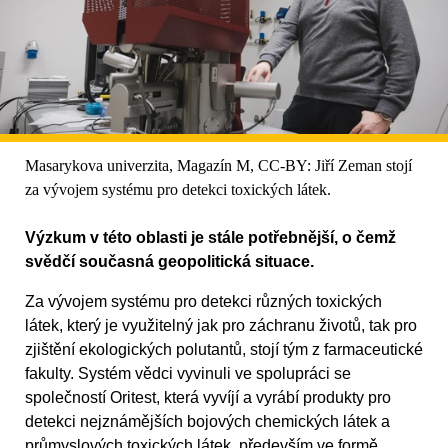
Masarykova univerzita, Magazín M, CC-BY: Jiří Zeman stojí
za vývojem systému pro detekci toxických látek.
Výzkum v této oblasti je stále potřebnější, o čemž
svědčí současná geopolitická situace.
Za vývojem systému pro detekci různých toxických
látek, který je využitelný jak pro záchranu životů, tak pro
zjištění ekologických polutantů, stojí tým z farmaceutické
fakulty. Systém vědci vyvinuli ve spolupráci se
společností Oritest, která vyvíjí a vyrábí produkty pro
detekci nejznámějších bojových chemických látek a
průmyslových toxických látek, především ve formě