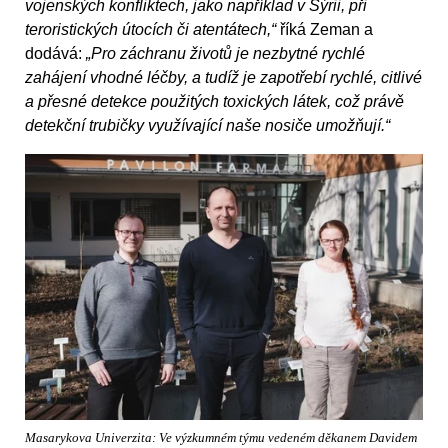
vojenských konfliktech, jako například v Sýrii, při
teroristických útocích či atentátech,“
říká Zeman a
dodává:
„Pro záchranu životů je nezbytné rychlé
zahájení vhodné léčby, a tudíž je zapotřebí rychlé, citlivé
a přesné detekce použitých toxických látek, což právě
detekční trubičky využívající naše nosiče umožňují.“
Masarykova Univerzita: Ve výzkumném týmu vedeném děkanem Davidem