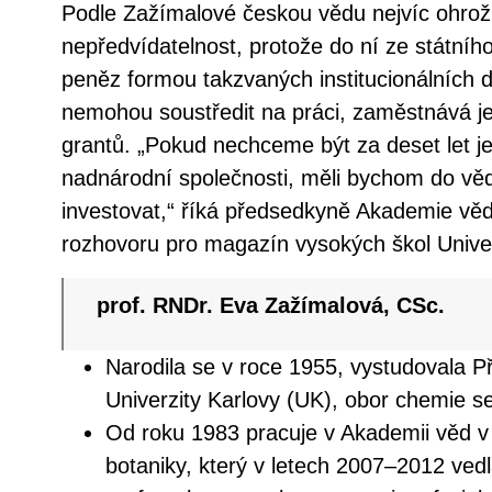
Podle Zažímalové českou vědu nejvíc ohrožuj
nepředvídatelnost, protože do ní ze státníh
peněz formou takzvaných institucionálních d
nemohou soustředit na práci, zaměstnává je
grantů. „Pokud nechceme být za deset let 
nadnárodní společnosti, měli bychom do vě
investovat,“ říká předsedkyně Akademie věd
rozhovoru pro magazín vysokých škol Univer
prof. RNDr. Eva Zažímalová, CSc.
Narodila se v roce 1955, vystudovala P
Univerzity Karlovy (UK), obor chemie se
Od roku 1983 pracuje v Akademii věd v
botaniky, který v letech 2007–2012 ved