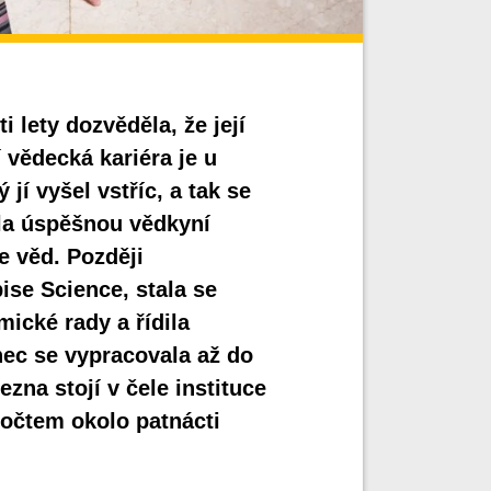
 lety dozvěděla, že její
 vědecká kariéra je u
 jí vyšel vstříc, a tak se
la úspěšnou vědkyní
 věd. Později
ise Science, stala se
mické rady a řídila
ec se vypracovala až do
zna stojí v čele instituce
počtem okolo patnácti