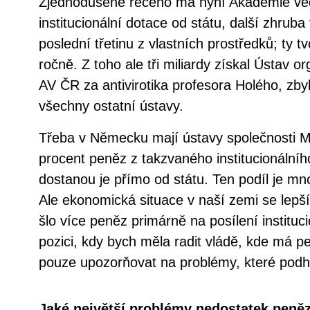
Zjednodušeně řečeno má nyní Akademie věd
institucionální dotace od státu, další zhruba
poslední třetinu z vlastních prostředků; ty tv
ročně. Z toho ale tři miliardy získal Ústav 
AV ČR za antivirotika profesora Holého, zbyl
všechny ostatní ústavy.
Třeba v Německu mají ústavy společnosti 
procent peněz z takzvaného institucionálníh
dostanou je přímo od státu. Ten podíl je mn
Ale ekonomická situace v naší zemi se lepší
šlo více peněz primárně na posílení instituc
pozici, kdy bych měla radit vládě, kde má 
pouze upozorňovat na problémy, které pod
Jaké největší problémy nedostatek peněz