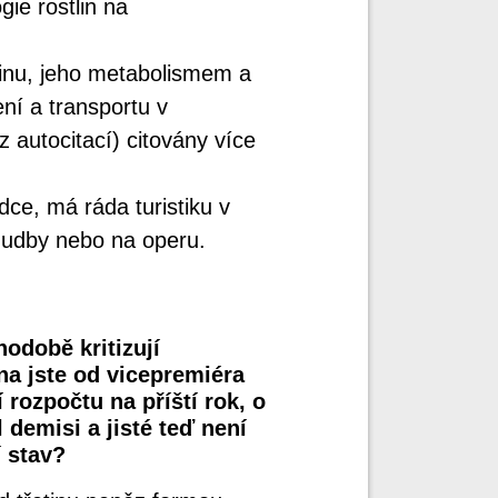
ie rostlin na
nu, jeho metabolismem a
í a transportu v
z autocitací) citovány více
ce, má ráda turistiku v
hudby nebo na operu.
odobě kritizují
na jste od vicepremiéra
 rozpočtu na příští rok, o
 demisi a jisté teď není
í stav?