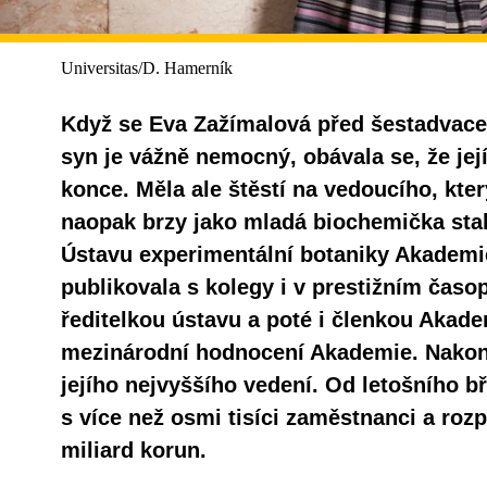
Universitas/D. Hamerník
Když se Eva Zažímalová před šestadvaceti
syn je vážně nemocný, obávala se, že její
konce. Měla ale štěstí na vedoucího, který
naopak brzy jako mladá biochemička sta
Ústavu experimentální botaniky Akademie
publikovala s kolegy i v prestižním časop
ředitelkou ústavu a poté i členkou Akade
mezinárodní hodnocení Akademie. Nakon
jejího nejvyššího vedení. Od letošního bře
s více než osmi tisíci zaměstnanci a roz
miliard korun.