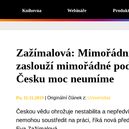
Knihovna
Webináře
Produk
Zažímalová: Mimořádní 
zaslouží mimořádné po
Česku moc neumíme
Po, 11.11.2019
|
Originální článek z
:
Universitas
Českou vědu ohrožuje nestabilita a nepředví
nemohou soustředit na práci, říká nová př
Eva Zažímalová.