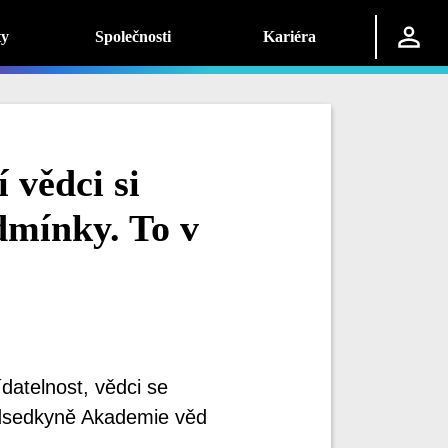
ty
Společnosti
Kariéra
vědci si
dmínky. To v
datelnost, vědci se
edsedkyně Akademie věd