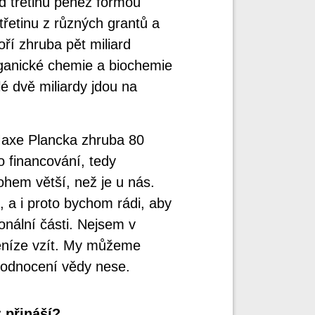
 třetinu peněz formou
 třetinu z různých grantů a
oří zhruba pět miliard
organické chemie a biochemie
é dvě miliardy jdou na
Maxe Plancka zhruba 80
o financování, tedy
ohem větší, než je u nás.
, a i proto bychom rádi, aby
ionální části. Nejsem v
peníze vzít. My můžeme
hodnocení vědy nese.
 přináší?