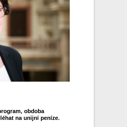
 program, obdoba
éhat na unijní peníze.