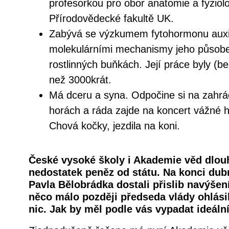
profesorkou pro obor anatomie a fyziolog
Přírodovědecké fakultě UK.
Zabývá se výzkumem fytohormonu auxi
molekulárními mechanismy jeho působen
rostlinných buňkách. Její práce byly (be
než 3000krát.
Má dceru a syna. Odpočine si na zahrád
horách a ráda zajde na koncert vážné 
Chová kočky, jezdila na koni.
České vysoké školy i Akademie věd dlouh
nedostatek peněz od státu. Na konci dub
Pavla Bělobrádka dostali přislib navýšení
něco málo později předseda vlády ohlásil
nic. Jak by měl podle vás vypadat ideáln