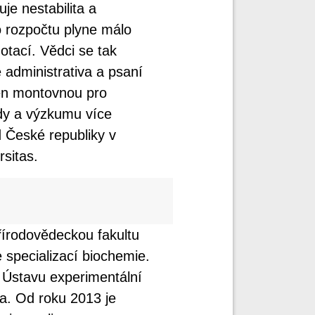
e nestabilita a
o rozpočtu plyne málo
otací. Vědci se tak
 administrativa a psaní
jen montovnou pro
dy a výzkumu více
 České republiky v
sitas.
řírodovědeckou fakultu
 specializací biochemie.
 Ústavu experimentální
la. Od roku 2013 je