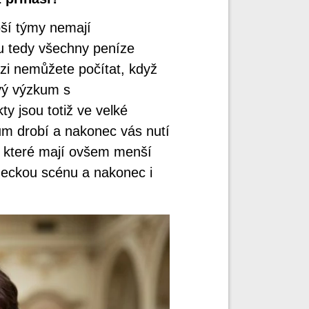
epší týmy nemají
u tedy všechny peníze
ězi nemůžete počítat, když
vý výzkum s
ty jsou totiž ve velké
um drobí a nakonec vás nutí
í, které mají ovšem menší
deckou scénu a nakonec i