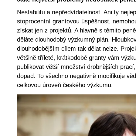
Nestabilitu a nepředvídatelnost. Ani ty nejl
stoprocentní grantovou úspěšnost, nemoho
získat jen z projektů. A hlavně s těmito pen
děláte dlouhodobý výzkumný plán. Hloubko
dlouhodobějším cílem tak dělat nelze. Projek
většině tříleté, krátkodobé granty vám výzk
publikovat větší množství drobnějších prac
dopad. To všechno negativně modifikuje vě
celkovou úroveň českého výzkumu.