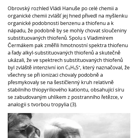
Obrovský rozhled Vládi Hanuše po celé chemii a
organické chemii zvlášť jej hned přivedl na myšlenku
organické podobnosti benzenu a thiofenu a k
nápadu, že podobně by se mohly chovat sloučeniny
substituovaných thiofenů. Spolu s Vladimírem
Čermákem pak změřili hmotnostní spektra thiofenu
a řady alkyl-substituovaných thiofenů a skutečně
ukázali, že ve spektrech substituovaných thiofenů
byl zvláště intenzivní ion C₅H₅S⁺, který naznačoval, že
všechny se při ionizaci chovaly podobně a
přesmykovaly se na šestičlenný kruh relativně
stabilního thiopyriliového kationtu, obsahující síru
se zabudovaným uhlíkem z postranního řetězce, v
analogii s tvorbou tropylia (3).