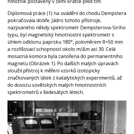
hmotník postavený v zemi krátce před tím.
Diplomová práce (1) na uvádění do chodu Dempstera
pokračovala dobře. Jádro tohoto přístroje,
nazývaného někdy spektrometr Dempsterova-Siriho
typu, byl magnetický hmotnostní spektrometr s
úhlem odklonu paprsku 180°, poloměrem R=50 mm
a rozlišovací schopností okolo m/Δm asi 30. Celá
mosazná komora byla zanořena do permanentního
magnetu (Obrázek 1). Po dalších malých úpravách
sloužil přístroj k měření vzorků izotopicky
značkovaných látek z katalytických experimentů, až
do dovozu sovětských malých hmotnostních
spektrometrů v šedesátých létech.