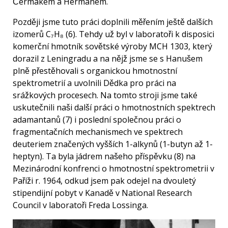
Čermákem a Hermanem.
Později jsme tuto práci doplnili měřením ještě dalších
izomerů C₇H₈ (6). Tehdy už byl v laboratoři k disposici
komerční hmotník sovětské výroby MCH 1303, který
dorazil z Leningradu a na nějž jsme se s Hanušem
plně přestěhovali s organickou hmotnostní
spektrometrií a uvolnili Dědka pro práci na
srážkových procesech. Na tomto stroji jsme také
uskutečnili naši další práci o hmotnostních spektrech
adamantanů (7) i poslední společnou práci o
fragmentačních mechanismech ve spektrech
deuteriem značených vyšších 1-alkynů (1-butyn až 1-
heptyn). Ta byla jádrem našeho příspěvku (8) na
Mezinárodní konfrenci o hmotnostní spektrometrii v
Paříži r. 1964, odkud jsem pak odejel na dvouletý
stipendijní pobyt v Kanadě v National Research
Council v laboratoři Freda Lossinga.