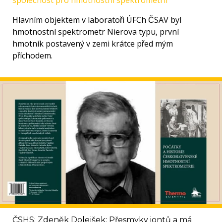
společnost pro hmotnostní spektrometrii
Hlavním objektem v laboratoři ÚFCh ČSAV byl
hmotnostní spektrometr Nierova typu, první
hmotník postavený v zemi krátce před mým
příchodem.
ČSHS: Zdeněk Dolejšek: Přesmyky iontů a má