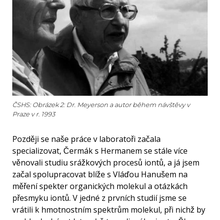
ČSHS: Obrázek 2: Dr. Meyerson a autor během návštěvy v
Praze v r. 1993
Později se naše práce v laboratoři začala
specializovat, Čermák s Hermanem se stále více
věnovali studiu srážkových procesů iontů, a já jsem
začal spolupracovat blíže s Vláďou Hanušem na
měření spekter organických molekul a otázkách
přesmyku iontů. V jedné z prvních studií jsme se
vrátili k hmotnostním spektrům molekul, při nichž by