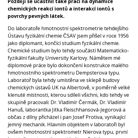
Později se účastnil také prací na dynamice
chemických reakcí iontů a interakcí iontů s
povrchy pevných látek.
Do laboratoře hmotnostní spektrometrie tehdejšího
Ústavu fyzikální chemie ČSAV jsem přišel v roce 1956
jako diplomant, končící studium fyzikální chemie.
Chemické studium bylo tehdy součástí Matematicko-
fyzikální fakulty University Karlovy. Námětem mé
diplomové práce bylo dokončení konstrukce malého
hmotnostního spektrometru Dempsterova typu.
Laboratoř byla tehdy umístěna ve sklepě budovy
chemických ústavů UK na Albertově, v poměrně velké
klenuté místnosti, kterou sdíleli všichni, kdo tehdy ve
skupině pracovali: Dr. Vladimír Čermák, Dr. Vladimír
Hanuš, laborantka Jitka Fleischhansová-Jegorová a
občas z dílny přicházel i pan Josef Protiva, vynikající
jemný mechanik. Hlavním objektem v laboratoři byl
ovšem hmotnostní spektrometr Nierova typu, první