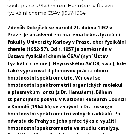
spolupráce s Vladimírem Hanušem v Ústavu
fyzikální chemie ČSAV (1957-1964)
Zdeněk Dolejšek se narodil 21. dubna 1932 v
Praze. Je absolventem matematicko--fyzikální
fakulty Univerzity Karlovy v Praze, obor fyzikální
chemie (1952-57). Od r. 1957 je zaměstnán v
Ústavu fyzikální chemie ČSAV (nyní Ústav
fyzikální chemie J. Heyrovského AV ČR, v.v.i.), kde
také vypracoval diplomovou práci z oboru
hmotnostní spektrometrie. Věnoval se
hmotnostní spektrometrii organických molekul
a přesmykům iontů (s Dr. Hanušem). Během
stipendijního pobytu v National Research Council
v Kanadě (1964-66) se zabýval u Dr. Lossinga
hmotnostní spektrometrií volných radikálů. Po
návratu do Prahy se jeho práce týkala využití
hmotnostní spektrometrie ve studiu katalýzy.