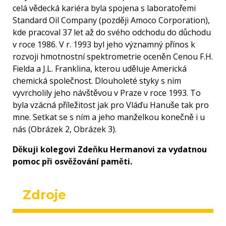
celá vědecká kariéra byla spojena s laboratořemi
Standard Oil Company (později Amoco Corporation),
kde pracoval 37 let až do svého odchodu do důchodu
v roce 1986. V r. 1993 byl jeho významný přínos k
rozvoji hmotnostní spektrometrie oceněn Cenou F.H.
Fielda a J.L. Franklina, kterou uděluje Americká
chemická společnost. Dlouholeté styky s ním
vyvrcholily jeho návštěvou v Praze v roce 1993. To
byla vzácná příležitost jak pro Vláďu Hanuše tak pro
mne. Setkat se s ním a jeho manželkou konečně i u
nás (Obrázek 2, Obrázek 3).
Děkuji kolegovi Zdeňku Hermanovi za vydatnou
pomoc při osvěžování paměti.
Zdroje