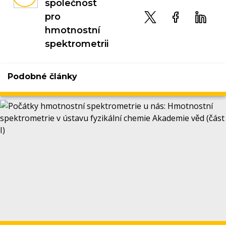
společnost
pro
hmotnostní
spektrometrii
Podobné články