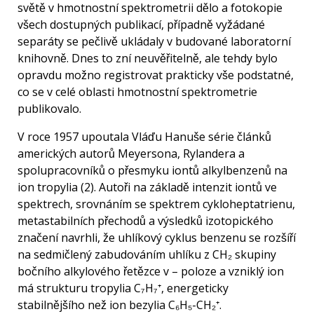
světě v hmotnostní spektrometrii dělo a fotokopie
všech dostupných publikací, případně vyžádané
separáty se pečlivě ukládaly v budované laboratorní
knihovně. Dnes to zní neuvěřitelně, ale tehdy bylo
opravdu možno registrovat prakticky vše podstatné,
co se v celé oblasti hmotnostní spektrometrie
publikovalo.
V roce 1957 upoutala Vláďu Hanuše série článků
amerických autorů Meyersona, Rylandera a
spolupracovníků o přesmyku iontů alkylbenzenů na
ion tropylia (2). Autoři na základě intenzit iontů ve
spektrech, srovnáním se spektrem cykloheptatrienu,
metastabilních přechodů a výsledků izotopického
značení navrhli, že uhlíkový cyklus benzenu se rozšíří
na sedmičlený zabudováním uhlíku z CH₂ skupiny
bočního alkylového řetězce v – poloze a vzniklý ion
má strukturu tropylia C₇H₇⁺, energeticky
stabilnějšího než ion bezylia C₆H₅-CH₂⁺.