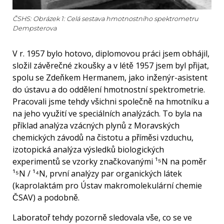
ČSHS: Obrázek 1: Celá sestava hmotnostního spektrometru
Dempsterova
V r. 1957 bylo hotovo, diplomovou práci jsem obhájil,
složil závěrečné zkoušky a v létě 1957 jsem byl přijat,
spolu se Zdeňkem Hermanem, jako inženýr-asistent
do ústavu a do oddělení hmotnostní spektrometrie.
Pracovali jsme tehdy všichni společně na hmotníku a
na jeho využití ve speciálních analýzách. To byla na
příklad analýza vzácných plynů z Moravských
chemických závodů na čistotu a příměsi vzduchu,
izotopická analýza výsledků biologických
experimentů se vzorky značkovanými ¹⁵N na poměr
¹⁵N / ¹⁴N, první analýzy par organických látek
(kaprolaktám pro Ústav makromolekulární chemie
ČSAV) a podobně.
Laboratoř tehdy pozorně sledovala vše, co se ve