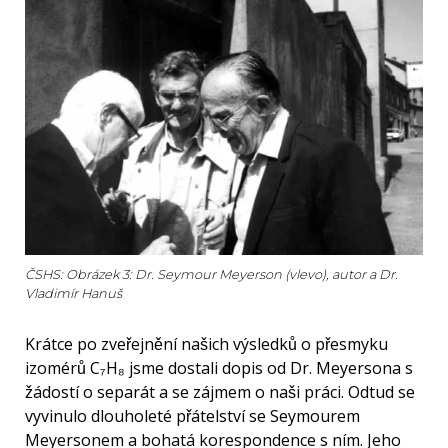
ČSHS: Obrázek 3: Dr. Seymour Meyerson (vlevo), autor a Dr.
Vladimír Hanuš
Krátce po zveřejnění našich výsledků o přesmyku
izomérů C₇H₈ jsme dostali dopis od Dr. Meyersona s
žádostí o separát a se zájmem o naši práci. Odtud se
vyvinulo dlouholeté přátelství se Seymourem
Meyersonem a bohatá korespondence s ním. Jeho