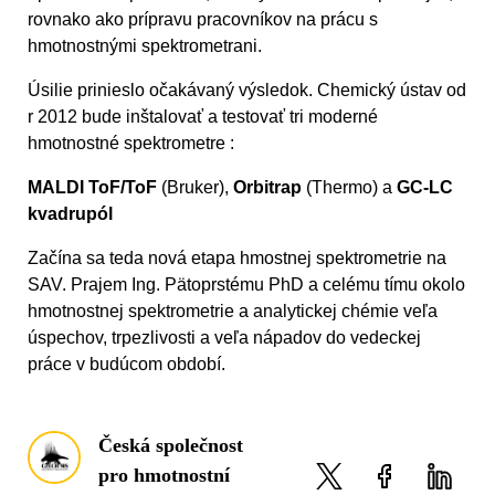
rovnako ako prípravu pracovníkov na prácu s
hmotnostnými spektrometrani.
Úsilie prinieslo očakávaný výsledok. Chemický ústav od
r 2012 bude inštalovať a testovať tri moderné
hmotnostné spektrometre :
MALDI ToF/ToF
(Bruker),
Orbitrap
(Thermo) a
GC-LC
kvadrupól
Začína sa teda nová etapa hmostnej spektrometrie na
SAV. Prajem Ing. Pätoprstému PhD a celému tímu okolo
hmotnostnej spektrometrie a analytickej chémie veľa
úspechov, trpezlivosti a veľa nápadov do vedeckej
práce v budúcom období.
Česká společnost
pro hmotnostní