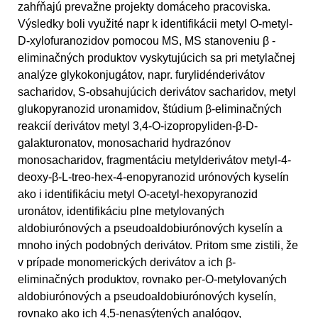
zahŕňajú prevažne projekty domáceho pracoviska.
Výsledky boli využité napr k identifikácii metyl O-metyl-
D-xylofuranozidov pomocou MS, MS stanoveniu β -
eliminačných produktov vyskytujúcich sa pri metylačnej
analýze glykokonjugátov, napr. furylidénderivátov
sacharidov, S-obsahujúcich derivátov sacharidov, metyl
glukopyranozid uronamidov, štúdium β-eliminačných
reakcií derivátov metyl 3,4-O-izopropyliden-β-D-
galakturonatov, monosacharid hydrazónov
monosacharidov, fragmentáciu metylderivátov metyl-4-
deoxy-β-L-treo-hex-4-enopyranozid urónových kyselín
ako i identifikáciu metyl O-acetyl-hexopyranozid
uronátov, identifikáciu plne metylovaných
aldobiurónových a pseudoaldobiurónových kyselín a
mnoho iných podobných derivátov. Pritom sme zistili, že
v prípade monomerických derivátov a ich β-
eliminačných produktov, rovnako per-O-metylovaných
aldobiurónových a pseudoaldobiurónových kyselín,
rovnako ako ich 4,5-nenasýtených analógov,