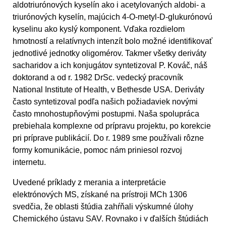
aldotriurónových kyselín ako i acetylovaných aldobi- a
triurónových kyselín, majúcich 4-O-metyl-D-glukurónovú
kyselinu ako kyslý komponent. Vďaka rozdielom
hmotností a relatívnych intenzít bolo možné identifikovať
jednotlivé jednotky oligomérov. Takmer všetky deriváty
sacharidov a ich konjugátov syntetizoval P. Kováč, náš
doktorand a od r. 1982 DrSc. vedecký pracovník
National Institute of Health, v Bethesde USA. Deriváty
často syntetizoval podľa našich požiadaviek novými
často mnohostupňovými postupmi. Naša spolupráca
prebiehala komplexne od prípravu projektu, po korekcie
pri príprave publikácií. Do r. 1989 sme používali rôzne
formy komunikácie, pomoc nám priniesol rozvoj
internetu.
Uvedené príklady z merania a interpretácie
elektrónových MS, získané na prístroji MCh 1306
svedčia, že oblasti štúdia zahŕňali výskumné úlohy
Chemického ústavu SAV. Rovnako i v ďalších štúdiách