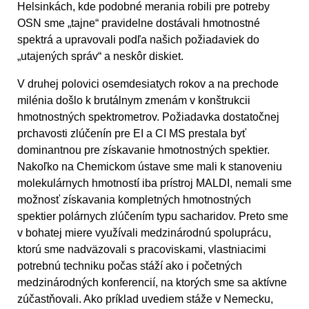
Helsinkách, kde podobné merania robili pre potreby
OSN sme „tajne“ pravidelne dostávali hmotnostné
spektrá a upravovali podľa našich požiadaviek do
„utajených správ“ a neskôr diskiet.
V druhej polovici osemdesiatych rokov a na prechode
milénia došlo k brutálnym zmenám v konštrukcii
hmotnostných spektrometrov. Požiadavka dostatočnej
prchavosti zlúčenín pre EI a CI MS prestala byť
dominantnou pre získavanie hmotnostných spektier.
Nakoľko na Chemickom ústave sme mali k stanoveniu
molekulárnych hmotností iba prístroj MALDI, nemali sme
možnosť získavania kompletných hmotnostných
spektier polárnych zlúčením typu sacharidov. Preto sme
v bohatej miere využívali medzinárodnú spoluprácu,
ktorú sme nadväzovali s pracoviskami, vlastniacimi
potrebnú techniku počas stáží ako i početných
medzinárodných konferencií, na ktorých sme sa aktívne
zúčastňovali. Ako príklad uvediem stáže v Nemecku,