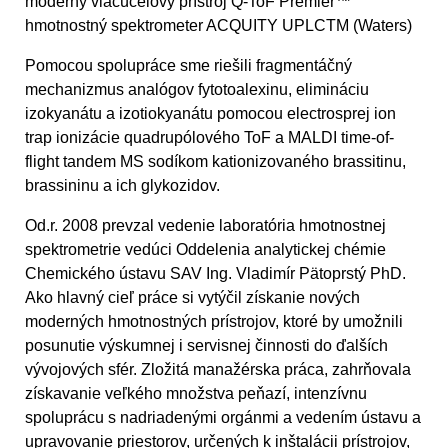
moderný viacúčelový prístroj Q-ToF Premier™
hmotnostný spektrometer ACQUITY UPLCTM (Waters)
Pomocou spolupráce sme riešili fragmentáčný
mechanizmus analógov fytotoalexinu, elimináciu
izokyanátu a izotiokyanátu pomocou electrosprej ion
trap ionizácie quadrupólového ToF a MALDI time-of-
flight tandem MS sodíkom kationizovaného brassitinu,
brassininu a ich glykozidov.
Od.r. 2008 prevzal vedenie laboratória hmotnostnej
spektrometrie vedúci Oddelenia analytickej chémie
Chemického ústavu SAV Ing. Vladimír Pätoprstý PhD.
Ako hlavný cieľ práce si vytýčil získanie nových
moderných hmotnostných prístrojov, ktoré by umožnili
posunutie výskumnej i servisnej činnosti do ďalších
vývojových sfér. Zložitá manažérska práca, zahrňovala
získavanie veľkého množstva peňazí, intenzívnu
spoluprácu s nadriadenými orgánmi a vedením ústavu a
upravovanie priestorov, určených k inštalácii prístrojov,