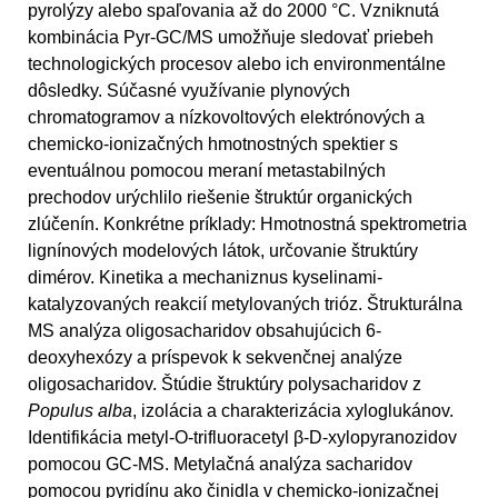
pyrolýzy alebo spaľovania až do 2000 °C. Vzniknutá
kombinácia Pyr-GC/MS umožňuje sledovať priebeh
technologických procesov alebo ich environmentálne
dôsledky. Súčasné využívanie plynových
chromatogramov a nízkovoltových elektrónových a
chemicko-ionizačných hmotnostných spektier s
eventuálnou pomocou meraní metastabilných
prechodov urýchlilo riešenie štruktúr organických
zlúčenín. Konkrétne príklady: Hmotnostná spektrometria
lignínových modelových látok, určovanie štruktúry
dimérov. Kinetika a mechaniznus kyselinami-
katalyzovaných reakcií metylovaných trióz. Štrukturálna
MS analýza oligosacharidov obsahujúcich 6-
deoxyhexózy a príspevok k sekvenčnej analýze
oligosacharidov. Štúdie štruktúry polysacharidov z
Populus alba
, izolácia a charakterizácia xyloglukánov.
Identifikácia metyl-O-trifluoracetyl β-D-xylopyranozidov
pomocou GC-MS. Metylačná analýza sacharidov
pomocou pyridínu ako činidla v chemicko-ionizačnej