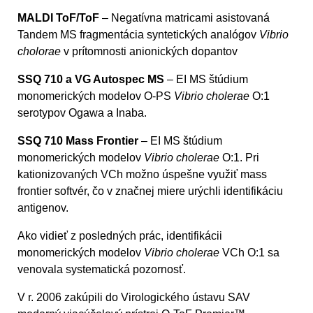
MALDI ToF/ToF
– Negatívna matricami asistovaná
Tandem MS fragmentácia syntetických analógov
Vibrio
cholorae
v prítomnosti anionických dopantov
SSQ 710 a VG Autospec MS
– EI MS štúdium
monomerických modelov O-PS
Vibrio cholerae
O:1
serotypov Ogawa a Inaba.
SSQ 710 Mass Frontier
– EI MS štúdium
monomerických modelov
Vibrio cholerae
O:1. Pri
kationizovaných VCh možno úspešne využiť mass
frontier softvér, čo v značnej miere urýchli identifikáciu
antigenov.
Ako vidieť z posledných prác, identifikácii
monomerických modelov
Vibrio cholerae
VCh O:1 sa
venovala systematická pozornosť.
V r. 2006 zakúpili do Virologického ústavu SAV