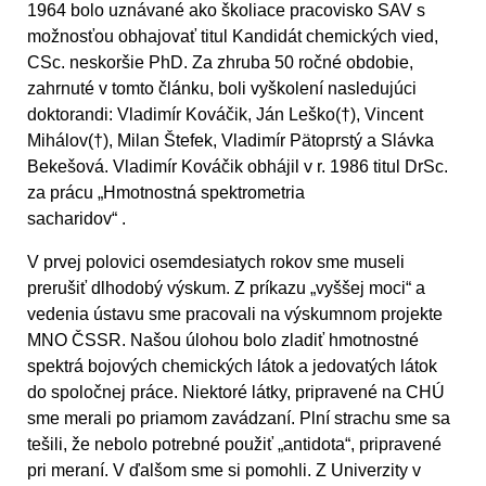
1964 bolo uznávané ako školiace pracovisko SAV s
možnosťou obhajovať titul Kandidát chemických vied,
CSc. neskoršie PhD. Za zhruba 50 ročné obdobie,
zahrnuté v tomto článku, boli vyškolení nasledujúci
doktorandi: Vladimír Kováčik, Ján Leško(†), Vincent
Mihálov(†), Milan Štefek, Vladimír Pätoprstý a Slávka
Bekešová. Vladimír Kováčik obhájil v r. 1986 titul DrSc.
za prácu „Hmotnostná spektrometria
sacharidov“ .
V prvej polovici osemdesiatych rokov sme museli
prerušiť dlhodobý výskum. Z príkazu „vyššej moci“ a
vedenia ústavu sme pracovali na výskumnom projekte
MNO ČSSR. Našou úlohou bolo zladiť hmotnostné
spektrá bojových chemických látok a jedovatých látok
do spoločnej práce. Niektoré látky, pripravené na CHÚ
sme merali po priamom zavádzaní. Plní strachu sme sa
tešili, že nebolo potrebné použiť „antidota“, pripravené
pri meraní. V ďalšom sme si pomohli. Z Univerzity v