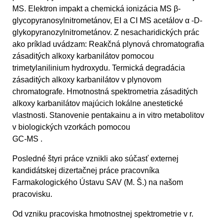
MS. Elektron impakt a chemická ionizácia MS β-
glycopyranosylnitrometánov, EI a CI MS acetálov α -D-
glykopyranozylnitrometánov. Z nesacharidických prác
ako príklad uvádzam: Reakčná plynová chromatografia
zásaditých alkoxy karbanilátov pomocou
trimetylanilinium hydroxydu. Termická degradácia
zásaditých alkoxy karbanilátov v plynovom
chromatografe. Hmotnostná spektrometria zásaditých
alkoxy karbanilátov majúcich lokálne anestetické
vlastnosti. Stanovenie pentakainu a in vitro metabolitov
v biologických vzorkách pomocou
GC-MS .
Posledné štyri práce vznikli ako súčasť externej
kandidátskej dizertačnej práce pracovníka
Farmakologického Ústavu SAV (M. Š.) na našom
pracovisku.
Od vzniku pracoviska hmotnostnej spektrometrie v r.