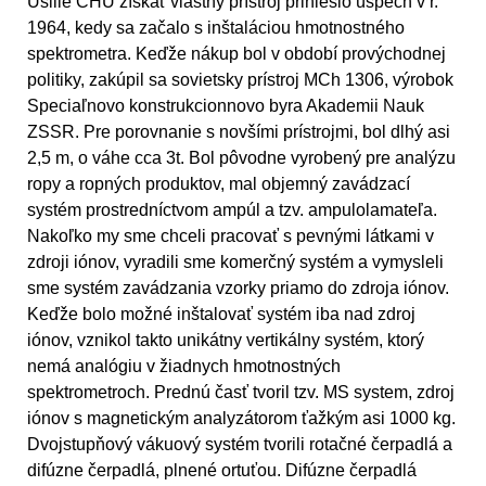
Úsilie CHÚ získať vlastný prístroj prinieslo úspech v r.
1964, kedy sa začalo s inštaláciou hmotnostného
spektrometra. Keďže nákup bol v období provýchodnej
politiky, zakúpil sa sovietsky prístroj MCh 1306, výrobok
Speciaľnovo konstrukcionnovo byra Akademii Nauk
ZSSR. Pre porovnanie s novšími prístrojmi, bol dlhý asi
2,5 m, o váhe cca 3t. Bol pôvodne vyrobený pre analýzu
ropy a ropných produktov, mal objemný zavádzací
systém prostredníctvom ampúl a tzv. ampulolamateľa.
Nakoľko my sme chceli pracovať s pevnými látkami v
zdroji iónov, vyradili sme komerčný systém a vymysleli
sme systém zavádzania vzorky priamo do zdroja iónov.
Keďže bolo možné inštalovať systém iba nad zdroj
iónov, vznikol takto unikátny vertikálny systém, ktorý
nemá analógiu v žiadnych hmotnostných
spektrometroch. Prednú časť tvoril tzv. MS system, zdroj
iónov s magnetickým analyzátorom ťažkým asi 1000 kg.
Dvojstupňový vákuový systém tvorili rotačné čerpadlá a
difúzne čerpadlá, plnené ortuťou. Difúzne čerpadlá