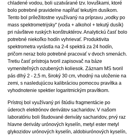
chladené vodou, boli uzatvárané tzv. lovuškami, ktoré
bolo potrebné pravidelne napĺňať tekutým dusíkom.
Tento bol príležitostne využívaný na prípravu „vodky po
mass spektrometrijsky“ (voda + alkohol + tekutý dusík)
pri návšteve ruských konštruktérov. Analytickú časť bolo
potrebné niekoľko hodín vyhrievať. Produktivita
spektrometra vyrástla na 2-4 spektrá za 24 hodín,
pričom neraz bolo potrebné pracovať v dvoch smenách.
Tretiu časť prístroja tvoril zapisovač na báze
vymeniteľných ozubených koliesok. Záznam MS tvoril
pás dlhý 2 - 2,5 m, široký 30 cm, vhodný na uloženie na
zemi, s nasledujúcou kalibráciou pomocou pravítka a
vyhodnotenie spektier logaritmickým pravítkom.
Prístroj bol využívaný pri štúdiu fragmentácie po
úderoch elektrónov derivátov sacharidov. V našom
laboratóriu boli študované deriváty sacharidov, prvý raz
hlavne deriváty urónových kyselín, metyl ester metyl
glykozidov urónových kyselín, aldobiurónových kyselín,