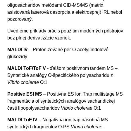
oligosacharidov metódami CID-MS/MS (matrix
asistovaná laserová desorpcia a elektrosprej) IRL nebol
pozorovaný.
Uvedieme príklady prác s použitím moderných prístrojov
bez plnej derivatizácie vzoriek.
MALDI IV
– Protonizované per-O-acetyl indolové
glukozidy
MALDI ToF/ToF V
- ďalšom positivnom tandem MS –
Syntetické analógy O-špecifického polysacharidu z
Vibrio cholerae
O:1.
Positive ESI MS
– Positívna ES Ion Trap multistage MS
fragmentácia of syntetických analógov sacharidickej
časti lipopolysaccharidov
Vibrio cholerae
O:1
MALDI ToF IV
– Negatívna ion trap násobná MS
syntetických fragmentov O-PS
Vibrio cholerae
.