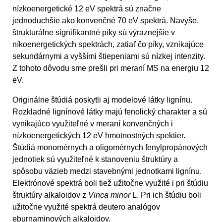
nízkoenergetické 12 eV spektrá sú značne
jednoduchšie ako konvenčné 70 eV spektrá. Navyše,
štrukturálne signifikantné píky sú výraznejšie v
níkoenergetických spektrách, zatiaľ čo píky, vznikajúce
sekundárnymi a vyššími štiepeniami sú nízkej intenzity.
Z tohoto dôvodu sme prešli pri meraní MS na energiu 12
eV.
Originálne štúdiá poskytli aj modelové látky lignínu.
Rozkladné lignínové látky majú fenolický charakter a sú
vynikajúco využiteľné v meraní konvenčných i
nízkoenergetických 12 eV hmotnostných spektier.
Štúdiá monomérnych a oligomérnych fenylpropánových
jednotiek sú využiteľné k stanoveniu štruktúry a
spôsobu väzieb medzi stavebnými jednotkami lignínu.
Elektrónové spektrá boli tiež užitočne využité i pri štúdiu
štruktúry alkaloidov z
Vinca minor
L. Pri ich štúdiu boli
užitočne využité spektrá deutero analógov
eburnaminových alkaloidov.