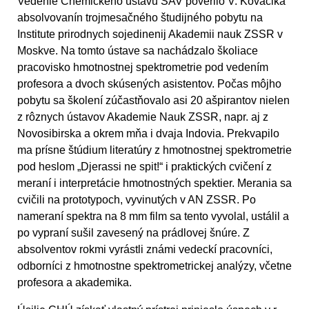
Vedenie Chemického ústavu SAV poverilo V. Kováčika
absolvovanín trojmesačného študijného pobytu na
Institute prirodnych sojedinenij Akademii nauk ZSSR v
Moskve. Na tomto ústave sa nachádzalo školiace
pracovisko hmotnostnej spektrometrie pod vedením
profesora a dvoch skúsených asistentov. Počas môjho
pobytu sa školení zúčastňovalo asi 20 ašpirantov nielen
z rôznych ústavov Akademie Nauk ZSSR, napr. aj z
Novosibirska a okrem mňa i dvaja Indovia. Prekvapilo
ma prísne štúdium literatúry z hmotnostnej spektrometrie
pod heslom „Djerassi ne spit!“ i praktických cvičení z
meraní i interpretácie hmotnostných spektier. Merania sa
cvičili na prototypoch, vyvinutých v AN ZSSR. Po
nameraní spektra na 8 mm film sa tento vyvolal, ustálil a
po vypraní sušil zavesený na prádlovej šnúre. Z
absolventov rokmi vyrástli známi vedeckí pracovníci,
odborníci z hmotnostne spektrometrickej analýzy, včetne
profesora a akademika.