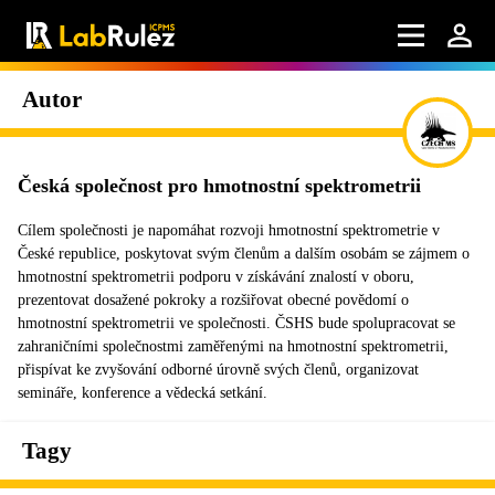
Autor
Česká společnost pro hmotnostní spektrometrii
Cílem společnosti je napomáhat rozvoji hmotnostní spektrometrie v
České republice, poskytovat svým členům a dalším osobám se zájmem o
hmotnostní spektrometrii podporu v získávání znalostí v oboru,
prezentovat dosažené pokroky a rozšiřovat obecné povědomí o
hmotnostní spektrometrii ve společnosti. ČSHS bude spolupracovat se
zahraničními společnostmi zaměřenými na hmotnostní spektrometrii,
přispívat ke zvyšování odborné úrovně svých členů, organizovat
semináře, konference a vědecká setkání.
Tagy