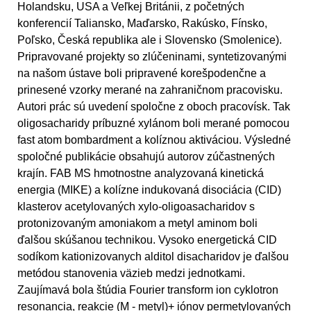
Holandsku, USA a Veľkej Británii, z početných
konferencií Taliansko, Maďarsko, Rakúsko, Fínsko,
Poľsko, Česká republika ale i Slovensko (Smolenice).
Pripravované projekty so zlúčeninami, syntetizovanými
na našom ústave boli pripravené korešpodenčne a
prinesené vzorky merané na zahraničnom pracovisku.
Autori prác sú uvedení spoločne z oboch pracovísk. Tak
oligosacharidy príbuzné xylánom boli merané pomocou
fast atom bombardment a kolíznou aktiváciou. Výsledné
spoločné publikácie obsahujú autorov zúčastnených
krajín. FAB MS hmotnostne analyzovaná kinetická
energia (MIKE) a kolízne indukovaná disociácia (CID)
klasterov acetylovaných xylo-oligoasacharidov s
protonizovaným amoniakom a metyl aminom boli
ďalšou skúšanou technikou. Vysoko energetická CID
sodíkom kationizovanych alditol disacharidov je ďalšou
metódou stanovenia väzieb medzi jednotkami.
Zaujímavá bola štúdia Fourier transform ion cyklotron
resonancia, reakcie (M - metyl)+ iónov permetylovaných