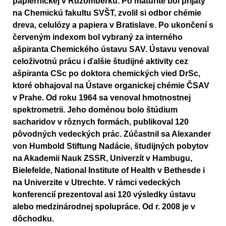
papiernickej v Ružomberku. Po maturite bol prijatý
na Chemickú fakultu SVŠT, zvolil si odbor chémie
dreva, celulózy a papiera v Bratislave. Po ukončení s
červeným indexom bol vybraný za interného
ašpiranta Chemického ústavu SAV. Ústavu venoval
celoživotnú prácu i ďalšie študijné aktivity cez
ašpiranta CSc po doktora chemických vied DrSc,
ktoré obhajoval na Ústave organickej chémie ČSAV
v Prahe. Od roku 1964 sa venoval hmotnostnej
spektrometrii. Jeho doménou bolo štúdium
sacharidov v rôznych formách, publikoval 120
pôvodných vedeckých prác. Zúčastnil sa Alexander
von Humbold Stiftung Nadácie, študijných pobytov
na Akademii Nauk ZSSR, Univerzít v Hambugu,
Bielefelde, National Institute of Health v Bethesde i
na Univerzite v Utrechte. V rámci vedeckých
konferencií prezentoval asi 120 výsledky ústavu
alebo medzinárodnej spolupráce. Od r. 2008 je v
dôchodku.