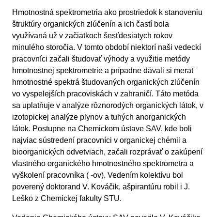
Hmotnostná spektrometria ako prostriedok k stanoveniu
štruktúry organických zlúčenín a ich častí bola
využívaná už v začiatkoch šesťdesiatych rokov
minulého storočia. V tomto období niektorí naši vedeckí
pracovníci začali študovať výhody a využitie metódy
hmotnostnej spektrometrie a prípadne dávali si merať
hmotnostné spektrá študovaných organických zlúčenín
vo vyspelejších pracoviskách v zahraničí. Táto metóda
sa uplatňuje v analýze rôznorodých organických látok, v
izotopickej analýze plynov a tuhých anorganických
látok. Postupne na Chemickom ústave SAV, kde boli
najviac sústredení pracovníci v organickej chémii a
bioorganických odvetviach, začali rozprávať o zakúpení
vlastného organického hmotnostného spektrometra a
vyškolení pracovníka ( -ov). Vedením kolektívu bol
poverený doktorand V. Kováčik, ašpirantúru robil i J.
Leško z Chemickej fakulty STU.