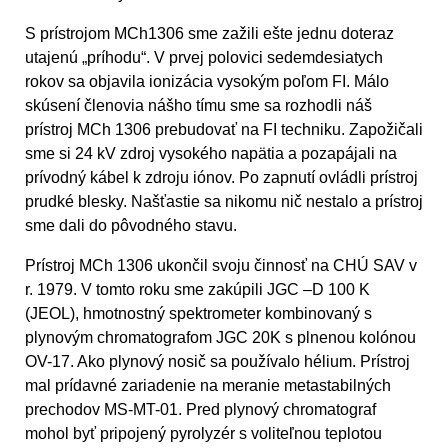
S prístrojom MCh1306 sme zažili ešte jednu doteraz
utajenú „príhodu“. V prvej polovici sedemdesiatych
rokov sa objavila ionizácia vysokým poľom FI. Málo
skúsení členovia nášho tímu sme sa rozhodli náš
prístroj MCh 1306 prebudovať na FI techniku. Zapožičali
sme si 24 kV zdroj vysokého napätia a pozapájali na
prívodný kábel k zdroju iónov. Po zapnutí ovládli prístroj
prudké blesky. Našťastie sa nikomu nič nestalo a prístroj
sme dali do pôvodného stavu.
Prístroj MCh 1306 ukončil svoju činnosť na CHÚ SAV v
r. 1979. V tomto roku sme zakúpili JGC –D 100 K
(JEOL), hmotnostný spektrometer kombinovaný s
plynovým chromatografom JGC 20K s plnenou kolónou
OV-17. Ako plynový nosič sa používalo hélium. Prístroj
mal prídavné zariadenie na meranie metastabilných
prechodov MS-MT-01. Pred plynový chromatograf
mohol byť pripojený pyrolyzér s voliteľnou teplotou