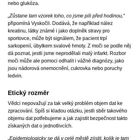
nebo glukóza.
„Zůstane tam vzorek toho, co jsme pili před hodinou,“
připomíná Vyskočil. Dodává, že například nález
kreatinu, látky známé i jako doplněk stravy pro
sportovce, může být signálem, že pacient trpí
sarkopenií, úbytkem svalové hmoty. Z moči se podle něj
dá poznat, jestli jsme neprodělali malý infarkt. Rozbor
moči může ale pomoci odhalit i vážné diagnózy, jako
jsou nádorová onemocnění, cukrovka nebo poruchy
ledvin.
Etický rozměr
Vědci nepovažují za tak velký problém objem dat ke
zpracování. Spíš si kladou otázku, jestli sběr takového
objemu dat potřebujeme a jak zajistit bezpečnost takto
získaných dat o jednotlivcích.
„Epidemiologicky se dá v celé městě zjistit, kolik je tam