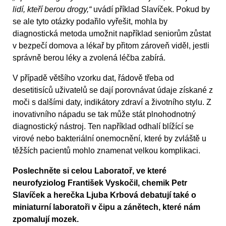
lidí, kteří berou drogy,“
uvádí příklad Slavíček. Pokud by
se ale tyto otázky podařilo vyřešit, mohla by
diagnostická metoda umožnit například seniorům zůstat
v bezpečí domova a lékař by přitom zároveň viděl, jestli
správně berou léky a zvolená léčba zabírá.
V případě většího vzorku dat, řádově třeba od
desetitisíců uživatelů se dají porovnávat údaje získané z
moči s dalšími daty, indikátory zdraví a životního stylu. Z
inovativního nápadu se tak může stát plnohodnotný
diagnostický nástroj. Ten například odhalí blížící se
virové nebo bakteriální onemocnění, které by zvláště u
těžších pacientů mohlo znamenat velkou komplikaci.
Poslechněte si celou Laboratoř, ve které
neurofyziolog František Vyskočil, chemik Petr
Slavíček a herečka Ljuba Krbová debatují také o
miniaturní laboratoři v čipu a zánětech, které nám
zpomalují mozek.