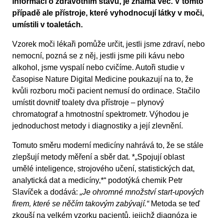
informací o zdravotním stavu, je známá věc. V tomto
případě ale přístroje, které vyhodnocují látky v moči,
umístili v toaletách.
Vzorek moči lékaři pomůže určit, jestli jsme zdraví, nebo
nemocní, pozná se z něj, jestli jsme pili kávu nebo
alkohol, jsme vyspalí nebo cvičíme. Autoři studie v
časopise Nature Digital Medicine poukazují na to, že
kvůli rozboru moči pacient nemusí do ordinace. Stačilo
umístit dovnitř toalety dva přístroje – plynový
chromatograf a hmotnostní spektrometr. Výhodou je
jednoduchost metody i diagnostiky a její zlevnění.
Tomuto směru moderní medicíny nahrává to, že se stále
zlepšují metody měření a sběr dat. *„Spojují oblast
umělé inteligence, strojového učení, statistických dat,
analytická dat a medicíny,*“ podotýká chemik Petr
Slavíček a dodává:
„Je ohromné množství start-upových
firem, které se něčím takovým zabývají.“
Metoda se teď
zkouší na velkém vzorku pacientů, jejichž diagnóza je