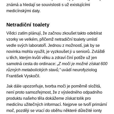
známá a hledají se souvislosti s už existujícími
medicínskými daty.
Netradiční toalety
Vědci zatím plánují, že začnou zkoušet takto odebírat
vzorky ve velkém, přičemž netradiční toalety umístí
vedle svých laboratoří. Jednou z možností, jak by se
novinka mohla využít, je vyzkoušet ji u seniorů. Zvláště
u těch, kterým kvůli věku a zdraví činí potíže už jen
samotná cesta do ordinace:
„Z moči je možné získat 600
různých metabolických stavů,“
uvádí neurofyziolog
František Vyskočil.
Jak dále upozorňuje, tvorba moči je poměrně složitá,
není proto samozřejmost, že z výsledného odpadního
produktu našeho těla dokážeme získat tolik pro
medicínu užitečných informací. Nejprve se tvoří primární
moč, později se vrací do oběhu některé důležité ionty