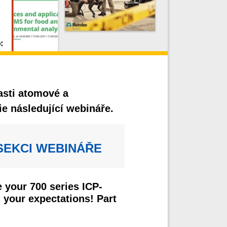
asti atomové a
e následující webináře.
 SEKCI WEBINÁŘE
e your 700 series ICP-
 your expectations! Part