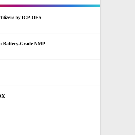
rtilizers by ICP-OES
in Battery-Grade NMP
EDX