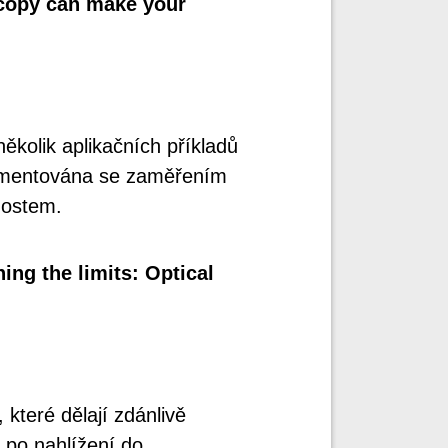
copy can make your
ěkolik aplikačních příkladů
lementována se zaměřením
nostem.
ng the limits: Optical
 které dělají zdánlivě
 po nahlížení do