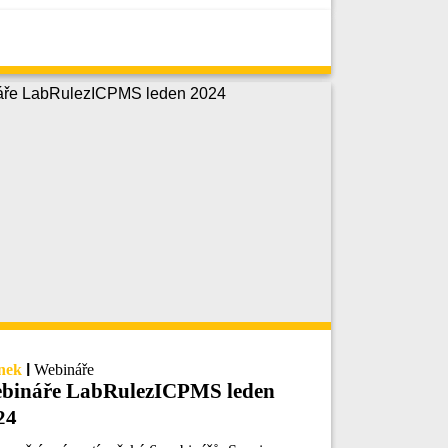
nek
|
Webináře
bináře LabRulezICPMS leden
24