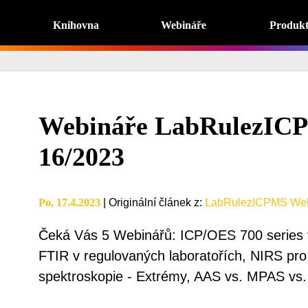
Knihovna
Webináře
Produk
Webináře LabRulezIC
16/2023
Po, 17.4.2023
|
Originální článek z
:
LabRulezICPMS Web
Čeká Vás 5 Webinářů: ICP/OES 700 series
FTIR v regulovaných laboratořích, NIRS pr
spektroskopie - Extrémy, AAS vs. MPAS vs