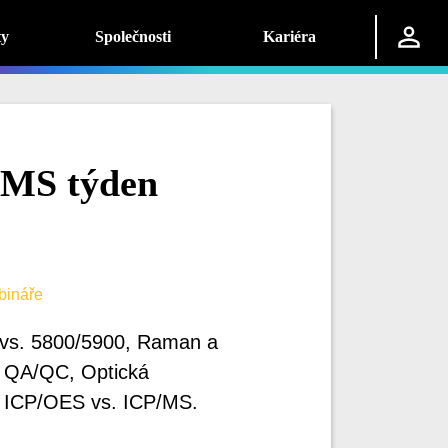
ty
Společnosti
Kariéra
PMS týden
ináře
 vs. 5800/5900, Raman a
o QA/QC, Optická
. ICP/OES vs. ICP/MS.