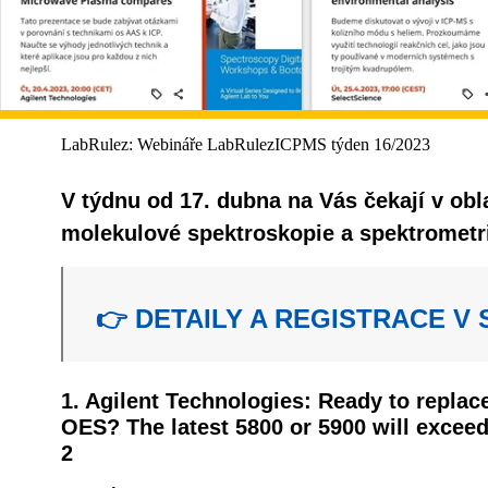
LabRulez: Webináře LabRulezICPMS týden 16/2023
V týdnu od 17. dubna na Vás čekají v obl
molekulové spektroskopie a spektrometri
👉 DETAILY A REGISTRACE V
1. Agilent Technologies: Ready to replac
OES? The latest 5800 or 5900 will exceed
2