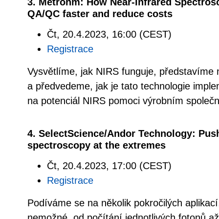
3. Metrohm: How Near-Infrared Spectros
QA/QC faster and reduce costs
Čt, 20.4.2023, 16:00 (CEST)
Registrace
Vysvětlíme, jak NIRS funguje, představíme n
a předvedeme, jak je tato technologie imp
na potenciál NIRS pomoci výrobním společ
4. SelectScience/Andor Technology: Pushi
spectroscopy at the extremes
Čt, 20.4.2023, 17:00 (CEST)
Registrace
Podíváme se na několik pokročilých aplikací,
nemožné, od počítání jednotlivých fotonů až