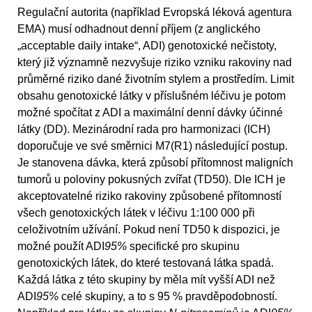
Regulační autorita (například Evropská léková agentura
EMA) musí odhadnout denní příjem (z anglického
„acceptable daily intake“, ADI) genotoxické nečistoty,
který již významně nezvyšuje riziko vzniku rakoviny nad
průměrné riziko dané životním stylem a prostředím. Limit
obsahu genotoxické látky v příslušném léčivu je potom
možné spočítat z ADI a maximální denní dávky účinné
látky (DD). Mezinárodní rada pro harmonizaci (ICH)
doporučuje ve své směrnici M7(R1) následující postup.
Je stanovena dávka, která způsobí přítomnost maligních
tumorů u poloviny pokusných zvířat (TD50). Dle ICH je
akceptovatelné riziko rakoviny způsobené přítomností
všech genotoxických látek v léčivu 1:100 000 při
celoživotním užívání. Pokud není TD50 k dispozici, je
možné použít ADI
95%
specifické pro skupinu
genotoxických látek, do které testovaná látka spadá.
Každá látka z této skupiny by měla mít vyšší ADI než
ADI
95%
celé skupiny, a to s 95 % pravděpodobností.