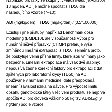
Například pro látky ze skupiny
N-nitrosaminů
je ADI
95%
18 ng/den. ADI je možné spočítat z TD50 dle
následujícího vzorce (7–10):
ADI
(mg/kg/den) =
TD50
(mg/kg/den) / (0,5*100000)
Existují i jiné přístupy, například Benchmark dose
modelling (BMDL10), ale v současnosti Výbor pro
humánní léčivé přípravky (CHMP) preferuje výše
zmíněnou lineární extrapolaci z TD50, zejména proto,
že poskytuje velmi přísné limity, které jsou vnímány jako
bezpečné. Lineární extrapolace má však dvě slabiny:
nepoužívá žádné korekční faktory pro extrapolaci z dat
zjištěných pro laboratorní krysy (TD50) na ADI
používané v humánní medicíně, dále předpokládá
lineární závislost rizika na dávce. Pro výpočet limitu
obsahu genotoxické látky v léčivém produktu se nejprve
spočítá ADI pro člověka vážícího 50 kg tzv. ADI
50kg
(v
ng/den) podle vzorce: