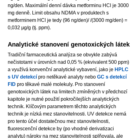
ng/den. Maximální denní dávka metforminu HCl je 3000
mg denně. Limit obsahu NDMA v produktech s
metforminem HCl je tedy (96 ng/den)/ /(3000 mg/den) =
0,032 μg/g (tj. ppm).
Analytické stanovení genotoxických látek
Tradiční farmaceutická analýza se obvykle zabývá
nečistotami v úrovních nad 0,05 % (ekvivalent 500 ppm)
a využívá konvenční analytické vybavení, jako je
HPLC
s UV detekcí
pro netěkavé analyty nebo
GC s detekcí
FID
pro těkavé malé molekuly. Pro stanovení
genotoxických látek na limitech zmíněných v předchozí
kapitole je nutné použití pokročilejších analytických
technik. Klíčovým parametrem těchto analytických
technik je nízká mez stanovitelnosti. UV detekce nemá
pro tento účel dostatečnou mez stanovitelnosti,
fluorescenční detekce by (po vhodné derivatizaci
analytu) nároky na mez stanovitelnosti splňovala, ale