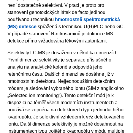
není dostatečně selektivní. V praxi je proto pro
stanovení genotoxických látek de facto jedinou
používanou technikou
hmotnostně spektrometrická
(MS) detekce
spřažená s technikou U(H)PLC nebo GC.
V případě stanovení N-nitrosaminů je dokonce MS
detekce přímo vyžadována lékovými autoritami.
Selektivity LC-MS je dosaženo v několika dimenzích.
První dimenze selektivity je separace příslušného
analytu na analytické koloně a odpovídá jeho
retenčnímu času. Dalších dimenzí se dosáhne již v
hmotnostním detektoru. Nejjednodušším detekčním
módem je sledování vybraného iontu (SIM z anglického
„Selected ion monitoring“). Tento detekční mód je k
dispozici na téměř všech moderních instrumentech a
používá se zejména na detektorech typu jednoduchého
kvadrupólu. Je selektivní vzhledem k
m/z
detekovaného
iontu. Další dimenze selektivity je možné dosáhnout na
instrumentech typu trojitého kvadrupólu v módu multiple