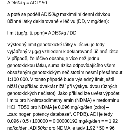
ADI
50kg
= ADI * 50
a poté se podělí ADI
50kg
maximální denní dávkou
účinné látky deklarované v léčivu (DD, v mg/den):
limit (μg/g, tj. ppm)= ADI
50kg
/ DD
Výsledný limit genotoxické látky v léčivu je tedy
vyjádřený v μg/g vzhledem k deklarované účinné látce.
V případě, že léčivo obsahuje více než jednu
genotoxickou látku, suma rizika odpovídajícího všem
obsaženým genotoxickým nečistotám nesmí přesáhnout
1:100 000. V tomto případě bude výsledný limit ještě
nižší (například dvakrát nižší při výskytu dvou různých
genotoxických nečistot). Jako příklad lze uvést výpočet
limitu pro N-nitrosodimethylamin (NDMA) v metforminu
HCl. TD50 pro NDMA je 0,096 mg/kg/den (zdroj –
„carcinogen potency database“, CPDB). ADI je tedy
0,096 / 0,5 / 100000 = 0,00000192 mg/kg/den = = 1,92
ng/kg/den. ADI
50kg
pro NDMA je tedy 1,92 * 50 = 96