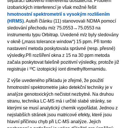
separaci takového interferentu dostatečná. Problém
izobarických interferencí je však možné řešit
hmotnostní spektrometrií s vysokým rozlišením
(HRMS)
. Autoři článku (11) stanovovali NDMA pomocí
sledování přechodu m/z 75.0553→75.0553 na
instrumentu typu Orbitrap. Uvedené m/z byly sledovány
v okně („mass tolerance window“) 15 ppm. Při tomto
nastavení metoda poskytovala správné (resp. přesné)
výsledky.Při rozšíření okna z 15 na 30 ppm metoda
začala poskytovat falešně pozitivní výsledky, protože již
registruje i ¹³C izotopický iont dimethylformamidu.
Z výše uvedeného příkladu je zřejmé, že použití
hmotnostní spektrometrie jako detekční techniky je v
analýze genotoxických nečistot nezbytné. Na druhou
stranu, technika LC-MS má i určité slabé stránky, se
kterými se musí analytický chemik vypořádat. Jednou z
nejslabších stránek jsou matricové efekty, které jsou
hlavní příčinou chyb při LC-MS analýze. Jejich