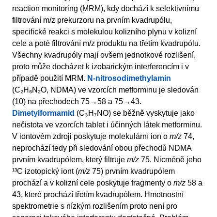
reaction monitoring (MRM), kdy dochází k selektivnímu
filtrování m/z prekurzoru na prvním kvadrupólu,
specifické reakci s molekulou kolizního plynu v kolizní
cele a poté filtrování m/z produktu na třetím kvadrupólu.
Všechny kvadrupóly mají ovšem jednotkové rozlišení,
proto může docházet k izobarickým interferencím i v
případě použití MRM.
N-nitrosodimethylamin
(C₂H₆N₂O, NDMA) ve vzorcích metforminu je sledován
(10) na přechodech 75→58 a 75→43.
Dimetylformamid
(C₃H₇NO) se běžně vyskytuje jako
nečistota ve vzorcích tablet i účinných látek metforminu.
V iontovém zdroji poskytuje molekulární ion o
m/z
74,
neprochází tedy při sledování obou přechodů NDMA
prvním kvadrupólem, který filtruje
m/z
75. Nicméně jeho
¹³C izotopický iont (
m/z
75) prvním kvadrupólem
prochází a v kolizní cele poskytuje fragmenty o
m/z
58 a
43, které prochází třetím kvadrupólem. Hmotnostní
spektrometrie s nízkým rozlišením proto není pro