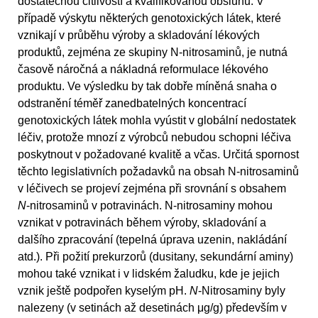
dostatečnou citlivostí a kvalifikovanou obsluhu. V
případě výskytu některých genotoxických látek, které
vznikají v průběhu výroby a skladování lékových
produktů, zejména ze skupiny N-nitrosaminů, je nutná
časově náročná a nákladná reformulace lékového
produktu. Ve výsledku by tak dobře míněná snaha o
odstranění téměř zanedbatelných koncentrací
genotoxických látek mohla vyústit v globální nedostatek
léčiv, protože mnozí z výrobců nebudou schopni léčiva
poskytnout v požadované kvalitě a včas. Určitá spornost
těchto legislativních požadavků na obsah N-nitrosaminů
v léčivech se projeví zejména při srovnání s obsahem
N
-nitrosaminů v potravinách. N-nitrosaminy mohou
vznikat v potravinách během výroby, skladování a
dalšího zpracování (tepelná úprava uzenin, nakládání
atd.). Při požití prekurzorů (dusitany, sekundární aminy)
mohou také vznikat i v lidském žaludku, kde je jejich
vznik ještě podpořen kyselým pH.
N
-Nitrosaminy byly
nalezeny (v setinách až desetinách μg/g) především v