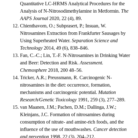
Quantitative LC-HRMS Analytical Procedures for the
Analysis of N-Nitrosodimethylamine in Metformin.
The
AAPS Journal
2020, 22 (4), 89.
Chienthavorn, O.; Subprasert, P.; Insuan, W.
Nitrosamines Extraction from Frankfurter Sausages by
Using Superheated Water.
Separation Science and
Technology
2014, 49 (6), 838–846.
Fan, C.-C.; Lin, T.-F. N-Nitrosamines in Drinking Water
and Beer: Detection and Risk.
Assessment.
Chemosphere
2018, 200 48–56.
Tricker, A.R.; Preussmann, R. Carcinogenic N-
nitrosamines in the diet: occurrence, formation,
mechanisms and carcinogenic potential.
Mutation
Research/Genetic Toxicology
1991, 259 (3), 277–289.
van Maanen, J.M.; Pachen, D.M.; Dallinga, J.W.;
Kleinjans, J.C. Formation of nitrosamines during
consumption of nitrate- and amine-rich foods, and the
influence of the use of mouthwashes.
Cancer detection
and prevention
1998, 22 (3), 204–212.