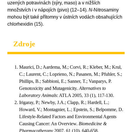
uzených potravinách (sýry, maso) a v nižších
množstvích i v nápojích (pivo) (12–14).
N
-Nitrosaminy
mohou být také přítomny v ústních vodách obsahujících
chlorhexidin (15).
Zdroje
Maurici, D.; Aardema, M.; Corvi, R.; Kleber, M.; Krul,
C.; Laurent, C.; Loprieno, N.; Pasanen, M.; Pfuhler, S.;
Phillips, B.; Sabbioni, E.; Sanner, T.; Vanparys, P.
Genotoxicity and Mutagenicity.
Alternatives to
Laboratory Animals
: ATLA 2005, 33 (1), 117-130.
Irigaray, P.; Newby, J.A.; Clapp, R.; Hardell, L.;
Howard, V.; Montagnier, L.; Epstein, S.; Belpomme, D.
Lifestyle-Related Factors and Environmental Agents
Causing Cancer: An Overview.
Biomedicine &
Pharmacotherapy
2007, 61 (10), 640-658.