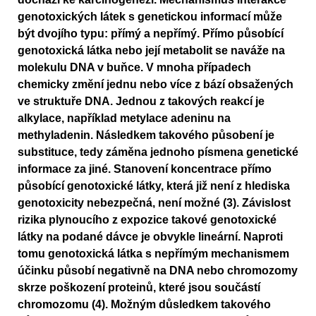
genotoxických látek s genetickou informací může
být dvojího typu: přímý a nepřímý. Přímo působící
genotoxická látka nebo její metabolit se naváže na
molekulu DNA v buňce. V mnoha případech
chemicky změní jednu nebo více z bází obsažených
ve struktuře DNA. Jednou z takových reakcí je
alkylace, například metylace adeninu na
methyladenin. Následkem takového působení je
substituce, tedy záměna jednoho písmena genetické
informace za jiné. Stanovení koncentrace přímo
působící genotoxické látky, která již není z hlediska
genotoxicity nebezpečná, není možné (3). Závislost
rizika plynoucího z expozice takové genotoxické
látky na podané dávce je obvykle lineární. Naproti
tomu genotoxická látka s nepřímým mechanismem
účinku působí negativně na DNA nebo chromozomy
skrze poškození proteinů, které jsou součástí
chromozomu (4). Možným důsledkem takového