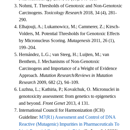
Nohmi, T. Thresholds of Genotoxic and Non-Genotoxic
Carcinogens.
Toxicology Research
2018, 34 (4), 281-
290.
Elhajouji, A.; Lukamowicz, M.; Cammerer, Z.; Kirsch-
Volders, M. Potential Thresholds for Genotoxic Effects
by Micronucleus Scoring.
Mutagenesis
2011, 26 (1),
199–204.
Hernández, L.G.; van Steeg, H.; Luijten, M.; van
Benthem, J. Mechanisms of Non-Genotoxic
Carcinogens and Importance of a Weight of Evidence
Approach.
Mutation Research/Reviews in Mutation
Research
2009, 682 (2), 94–109.
Luzhna, L.; Kathiria, P.; Kovalchuk, O. Micronuclei in
genotoxicity assessment: from genetics to epigenetics
and beyond.
Front Genet
2013, 4 131.
International Council for Harmonization (ICH)
Guideline:
M7(R1) Assessment and Control of DNA
Reactive (Mutagenic) Impurities in Pharmaceuticals To