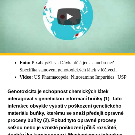
Foto:
Pixabay/Elisa: Dávka dělá jed… anebo ne?
Specifika stanovení genotoxických látek v léčivech
Video:
US Pharmacopeia: Nitrosamine Impurities | USP
Genotoxicita je schopnost chemických látek
interagovat s genetickou informací buňky (1). Tato
interakce obvykle vyústí v poškození genetického
materiálu buňky, kterému se snaží předejít opravné
procesy buňky (2). Pokud tyto opravné procesy
selžou nebo je vzniklé poškození příliš rozsáhlé,
dochází ke karcinogenezi. Mechanismus interakce