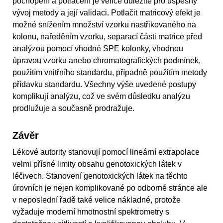
pochopení a potlačení je velice důležité pro úspěšný
vývoj metody a její validaci. Potlačit matricový efekt je
možné snížením množství vzorku nastřikovaného na
kolonu, naředěním vzorku, separací části matrice před
analýzou pomocí vhodné SPE kolonky, vhodnou
úpravou vzorku anebo chromatografických podmínek,
použitím vnitřního standardu, případně použitím metody
přídavku standardu. Všechny výše uvedené postupy
komplikují analýzu, což ve svém důsledku analýzu
prodlužuje a současně prodražuje.
Závěr
Lékové autority stanovují pomocí lineární extrapolace
velmi přísné limity obsahu genotoxických látek v
léčivech. Stanovení genotoxických látek na těchto
úrovních je nejen komplikované po odborné stránce ale
v neposlední řadě také velice nákladné, protože
vyžaduje moderní hmotnostní spektrometry s