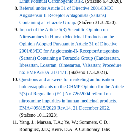
Limit Potential Carcinogenic Risk
. (Staženo 6.4.2020).
Referral under Article 31 of Directive 2001/83/EC
Angiotensin-II-Receptor Antagonists (Sartans)
Containing a Tetrazole Group
. (Staženo 31.3.2020).
Impact of the Article 5(3) Scientific Opinion on
Nitrosamines in Human Medicinal Products on the
Opinion Adopted Pursuant to Article 31 of Directive
2001/83/EC for Angiotensin-II- ReceptorAntagonists
(Sartans) Containing a Tetrazole Group (Candesartan,
Irbesartan, Losartan, Olmesartan, Valsartan) Procedure
no: EMEA/H/A-31/1471.
(Staženo 17.3.2021).
Questions and answers for marketing authorisation
holders/applicants on the CHMP Opinion for the Article
5(3) of Regulation (EC) No 726/2004 referral on
nitrosamine impurities in human medicinal products.
EMA/409815/2020 Rev.14. 21 December 2022.
(Staženo 10.1.2023).
Yang, J.; Marzan, T.A.; Ye, W.; Sommers, C.D.;
Rodriguez, J.D.; Keire, D.A. A Cautionary Tale: