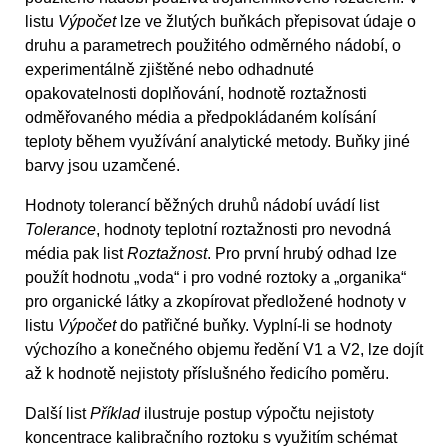
listu
Výpočet
lze ve žlutých buňkách přepisovat údaje o
druhu a parametrech použitého odměrného nádobí, o
experimentálně zjištěné nebo odhadnuté
opakovatelnosti doplňování, hodnotě roztažnosti
odměřovaného média a předpokládaném kolísání
teploty během využívání analytické metody. Buňky jiné
barvy jsou uzamčené.
Hodnoty tolerancí běžných druhů nádobí uvádí list
Tolerance
, hodnoty teplotní roztažnosti pro nevodná
média pak list
Roztažnost
. Pro první hrubý odhad lze
použít hodnotu „voda“ i pro vodné roztoky a „organika“
pro organické látky a zkopírovat předložené hodnoty v
listu
Výpočet
do patřičné buňky. Vyplní-li se hodnoty
výchozího a konečného objemu ředění V1 a V2, lze dojít
až k hodnotě nejistoty příslušného ředicího poměru.
Další list
Příklad
ilustruje postup výpočtu nejistoty
koncentrace kalibračního roztoku s využitím schémat