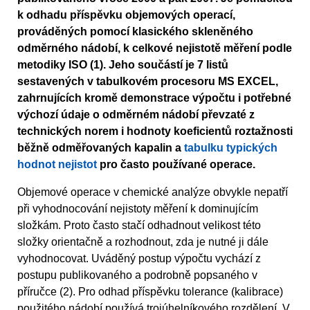
k odhadu příspěvku objemových operací,
prováděných pomocí klasického skleněného
odměrného nádobí, k celkové nejistotě měření podle
metodiky ISO (1). Jeho součástí je 7 listů
sestavených v tabulkovém procesoru MS EXCEL,
zahrnujících kromě demonstrace výpočtu i potřebné
výchozí údaje o odměrném nádobí převzaté z
technických norem i hodnoty koeficientů roztažnosti
běžně odměřovaných kapalin a
tabulku typických
hodnot nejistot
pro často používané operace.
Objemové operace v chemické analýze obvykle nepatří
při vyhodnocování nejistoty měření k dominujícím
složkám. Proto často stačí odhadnout velikost této
složky orientačně a rozhodnout, zda je nutné ji dále
vyhodnocovat. Uváděný postup výpočtu vychází z
postupu publikovaného a podrobně popsaného v
příručce (2). Pro odhad příspěvku tolerance (kalibrace)
použitého nádobí používá trojúhelníkového rozdělení. V