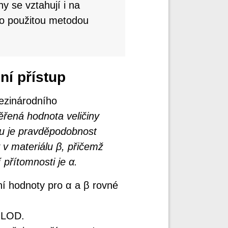
 se vztahují i na
áno použitou metodou
ní přístup
ezinárodního
řená hodnota veličiny
u je pravděpodobnost
 v materiálu β, přičemž
přítomnosti je α.
í hodnoty pro α a β rovné
 LOD.