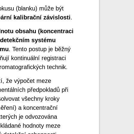
okusu (blanku) může být
eární kalibrační závislosti
.
notu obsahu (koncentraci
m detekčním systému
umu
. Tento postup je běžný
jí kontinuální registraci
hromatografických technik.
tí, že výpočet meze
mentálních předpokladů při
solvovat všechny kroky
měření) a koncentrační
kterých je odvozována
okládané hodnoty meze