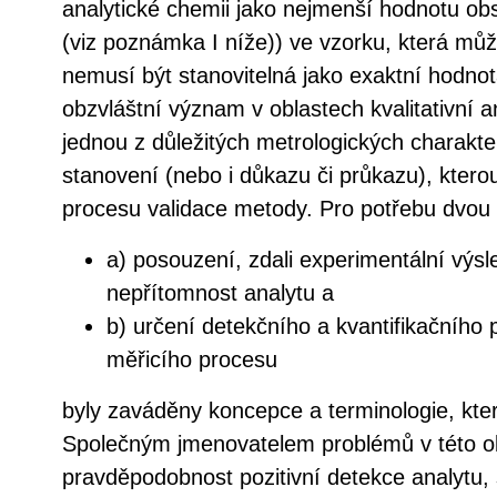
analytické chemii jako nejmenší hodnotu ob
(viz poznámka I níže)) ve vzorku, která můž
nemusí být stanovitelná jako exaktní hodno
obzvláštní význam v oblastech kvalitativní a
jednou z důležitých metrologických charakter
stanovení (nebo i důkazu či průkazu), kterou
procesu validace metody. Pro potřebu dvou 
a) posouzení, zdali experimentální výsl
nepřítomnost analytu a
b) určení detekčního a kvantifikačního
měřicího procesu
byly zaváděny koncepce a terminologie, které
Společným jmenovatelem problémů v této obl
pravděpodobnost pozitivní detekce analytu