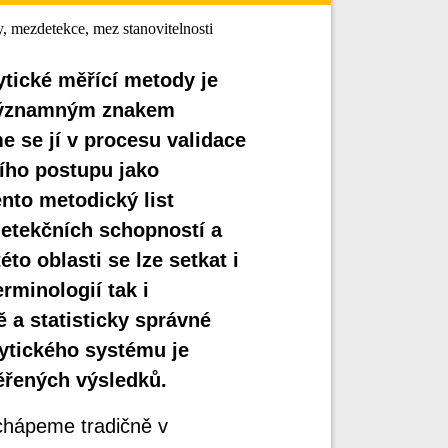
, mezdetekce, mez stanovitelnosti
ytické měřící metody je
 významným znakem
 se jí v procesu validace
cího postupu jako
ento metodický list
detekčních schopností a
to oblasti se lze setkat i
erminologií tak i
 a statisticky správné
ytického systému je
ěřených výsledků.
chápeme tradičně v