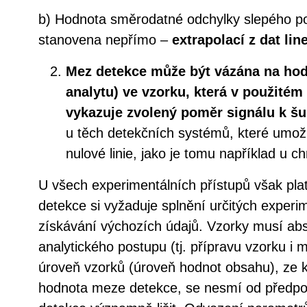
b) Hodnota směrodatné odchylky slepého p
stanovena nepřímo –
extrapolací z dat lin
Mez detekce může být vázána na hod
analytu) ve vzorku, která v použité
vykazuje zvolený poměr signálu k š
u těch detekčních systémů, které umožňu
nulové linie, jako je tomu například u c
U všech experimentálních přístupů však pla
detekce si vyžaduje splnění určitých experi
získávání výchozích údajů. Vzorky musí ab
analytického postupu (tj. přípravu vzorku i 
úroveň vzorků (úroveň hodnot obsahu), ze 
hodnota meze detekce, se nesmí od předp