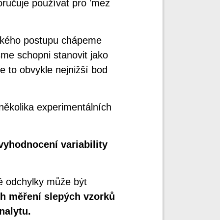
oručuje používat pro 'mez
ického postupu chápeme
sme schopni stanovit jako
e to obvykle nejnižší bod
několika experimentálních
yhodnocení variability
né odchylky může být
h měření slepých vzorků
nalytu.