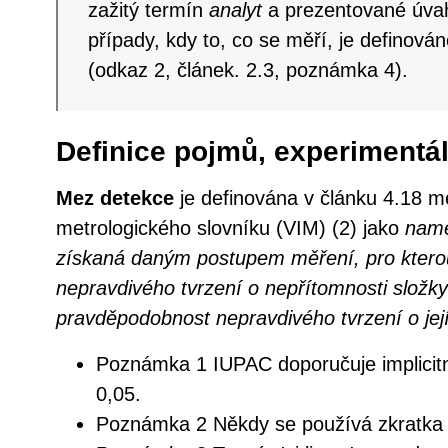
zažitý termín
analyt
a prezentované úvahy
případy, kdy to, co se měří, je definov
(odkaz 2, článek. 2.3, poznámka 4).
Definice pojmů, experimentál
Mez detekce
je definována v článku 4.18 m
metrologického slovníku (VIM) (2) jako
namě
získaná daným postupem měření, pro ktero
nepravdivého tvrzení o nepřítomnosti složky
pravděpodobnost nepravdivého tvrzení o její 
Poznámka 1 IUPAC doporučuje implicitn
0,05.
Poznámka 2 Někdy se používá zkratka