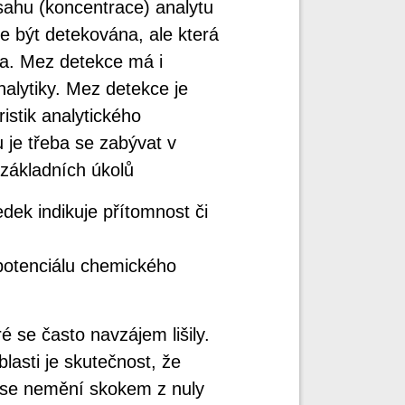
sahu (koncentrace) analytu
e být detekována, ale která
ta. Mez detekce má i
nalytiky. Mez detekce je
istik analytického
 je třeba se zabývat v
základních úkolů
edek indikuje přítomnost či
 potenciálu chemického
 se často navzájem lišily.
asti je skutečnost, že
, se nemění skokem z nuly