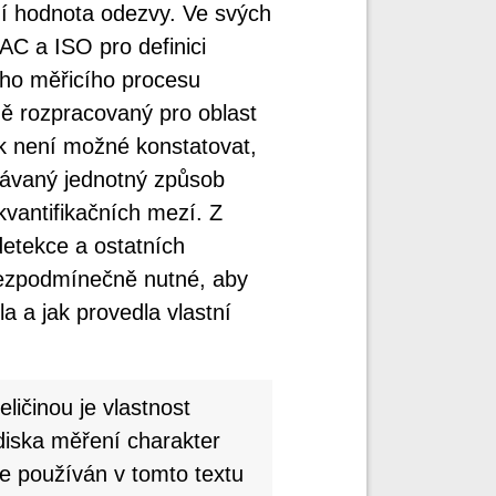
ní hodnota odezvy. Ve svých
AC a ISO pro definici
ého měřicího procesu
ně rozpracovaný pro oblast
k není možné konstatovat,
návaný jednotný způsob
vantifikačních mezí. Z
etekce a ostatních
bezpodmínečně nutné, aby
a a jak provedla vlastní
ličinou je vlastnost
iska měření charakter
je používán v tomto textu