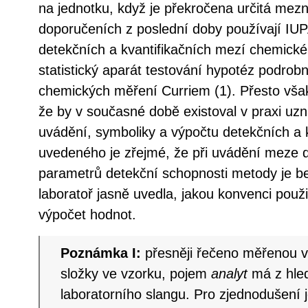
na jednotku, když je překročena určitá mez
doporučeních z poslední doby používají IUP
detekčních a kvantifikačních mezí chemick
statistický aparát testování hypotéz podrob
chemických měření Curriem (1). Přesto vša
že by v současné době existoval v praxi uz
uvádění, symboliky a výpočtu detekčních a k
uvedeného je zřejmé, že při uvádění meze d
parametrů detekční schopnosti metody je 
laboratoř jasně uvedla, jakou konvenci použil
výpočet hodnot.
Poznámka I:
přesněji řečeno měřenou ve
složky ve vzorku, pojem
analyt
má z hled
laboratorního slangu. Pro zjednodušení 