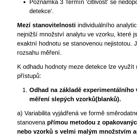
Poznámka 3 Termín 'citlivost' se nedop
detekce'.
Mezí stanovitelnosti
individuálního analyt
nejnižší množství analytu ve vzorku, které j
exaktní hodnotu se stanovenou nejistotou. J
rozsahu měření.
K odhadu hodnoty meze detekce lze využít 
přístupů:
Odhad na základě experimentálního v
měření slepých vzorků(blanků).
a) Variabilita vyjádřená ve formě směrodat
stanovena
přímou metodou z opakovanýc
nebo vzorků s velmi malým množstvím a