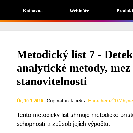
Knihovna
Webináře
Produk
Metodický list 7 - Dete
analytické metody, mez
stanovitelnosti
Út, 10.3.2020
|
Originální článek z
:
Eurachem-ČR/Zbyněk
Tento metodický list shrnuje metodické příst
schopností a způsob jejich výpočtu.