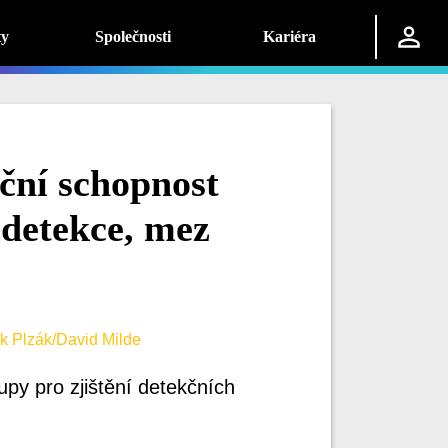
ty
Společnosti
Kariéra
kční schopnost
 detekce, mez
 Plzák/David Milde
upy pro zjištění detekčních