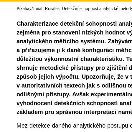
Pixabay/Junah Rosales: Detekční schopnost analytické metody
Charakterizace detekční schopnosti anal
zejména pro stanovení nízkých hodnot
analytického měřicího systému. Zabýváme
a přiřazujeme ji k dané konfiguraci měři
důležitou výkonnostní charakteristiku. T
shrnuje metodické přístupy pro zjištění 
způsob jejich výpočtu. Upozorňuje, že v té
v autoritativních textech jak s odlišnou t
odlišnými přístupy. Avšak experimentálně
vyhodnocení detekčních schopností anal
základem pro správnou interpretaci nam
Mez detekce daného analytického postupu 