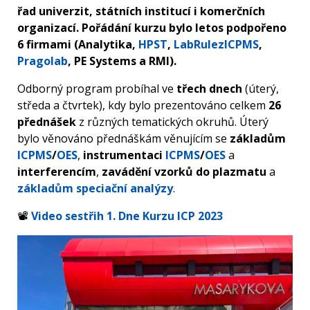
řad univerzit, státních institucí i komerčních
organizací. Pořádání kurzu bylo letos podpořeno
6 firmami (Analytika,
HPST
,
LabRulezICPMS
,
Pragolab
, PE Systems a RMI).
Odborný program probíhal ve
třech dnech
(úterý,
středa a čtvrtek), kdy bylo prezentováno celkem
26
přednášek
z různých tematických okruhů. Úterý
bylo věnováno přednáškám věnujícím se
základům
ICPMS
/
OES
,
instrumentaci
ICPMS
/
OES
a
interferencím
,
zavádění vzorků do plazmatu
a
základům speciační analýzy
.
📽
Video sestřih 1. Dne Kurzu ICP 2023