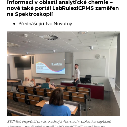
informací v oblasti analytické chemie –
nově také portál LabRulezICPMS zaměřen
na Spektroskopii
Přednášející: Ivo Novotný
SSJMM: Největší on-line zdroj informací v oblasti analytické
chemie – nově také portál LabRulezICPMS zaměřen na