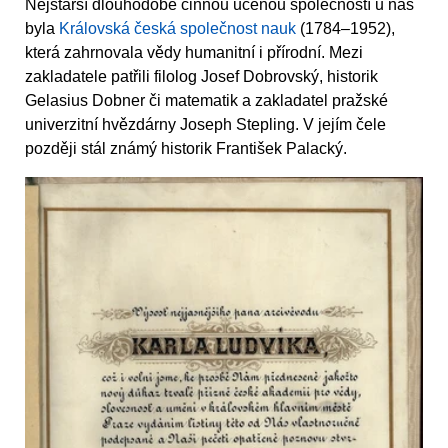
Nejstarší dlouhodobě činnou učenou společností u nás
byla
Královská česká společnost nauk
(1784–1952),
která zahrnovala vědy humanitní i přírodní. Mezi
zakladatele patřili filolog Josef Dobrovský, historik
Gelasius Dobner či matematik a zakladatel pražské
univerzitní hvězdárny Joseph Stepling. V jejím čele
později stál známý historik František Palacký.