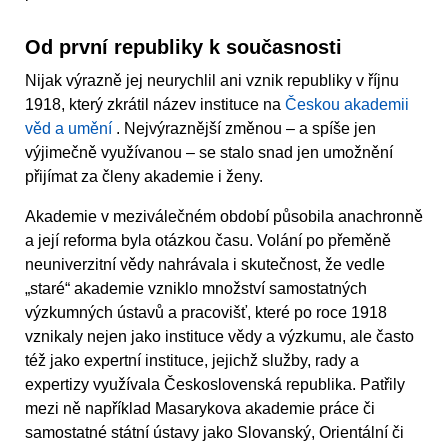
Od první republiky k současnosti
Nijak výrazně jej neurychlil ani vznik republiky v říjnu
1918, který zkrátil název instituce na
Českou akademii
věd a umění
. Nejvýraznější změnou – a spíše jen
výjimečně využívanou – se stalo snad jen umožnění
přijímat za členy akademie i ženy.
Akademie v meziválečném období působila anachronně
a její reforma byla otázkou času. Volání po přeměně
neuniverzitní vědy nahrávala i skutečnost, že vedle
„staré“ akademie vzniklo množství samostatných
výzkumných ústavů a pracovišť, které po roce 1918
vznikaly nejen jako instituce vědy a výzkumu, ale často
též jako expertní instituce, jejichž služby, rady a
expertizy využívala Československá republika. Patřily
mezi ně například Masarykova akademie práce či
samostatné státní ústavy jako Slovanský, Orientální či