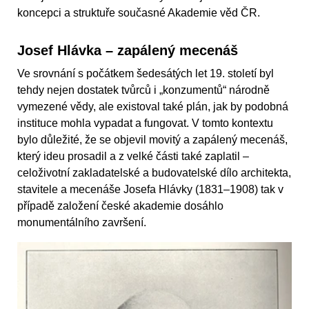
koncepci a struktuře současné Akademie věd ČR.
Josef Hlávka – zapálený mecenáš
Ve srovnání s počátkem šedesátých let 19. století byl
tehdy nejen dostatek tvůrců i „konzumentů“ národně
vymezené vědy, ale existoval také plán, jak by podobná
instituce mohla vypadat a fungovat. V tomto kontextu
bylo důležité, že se objevil movitý a zapálený mecenáš,
který ideu prosadil a z velké části také zaplatil –
celoživotní zakladatelské a budovatelské dílo architekta,
stavitele a mecenáše Josefa Hlávky (1831–1908) tak v
případě založení české akademie dosáhlo
monumentálního završení.