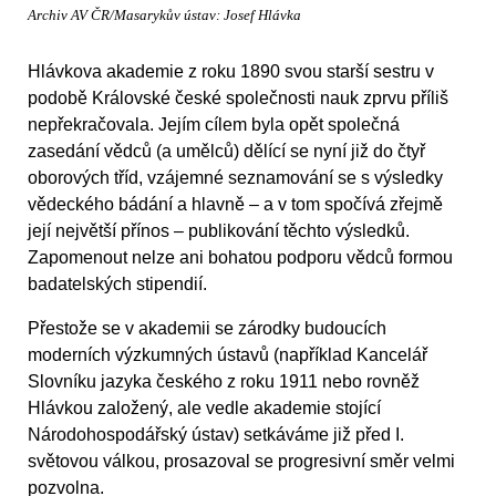
Archiv AV ČR/Masarykův ústav: Josef Hlávka
Hlávkova akademie z roku 1890 svou starší sestru v
podobě Královské české společnosti nauk zprvu příliš
nepřekračovala. Jejím cílem byla opět společná
zasedání vědců (a umělců) dělící se nyní již do čtyř
oborových tříd, vzájemné seznamování se s výsledky
vědeckého bádání a hlavně – a v tom spočívá zřejmě
její největší přínos – publikování těchto výsledků.
Zapomenout nelze ani bohatou podporu vědců formou
badatelských stipendií.
Přestože se v akademii se zárodky budoucích
moderních výzkumných ústavů (například Kancelář
Slovníku jazyka českého z roku 1911 nebo rovněž
Hlávkou založený, ale vedle akademie stojící
Národohospodářský ústav) setkáváme již před I.
světovou válkou, prosazoval se progresivní směr velmi
pozvolna.