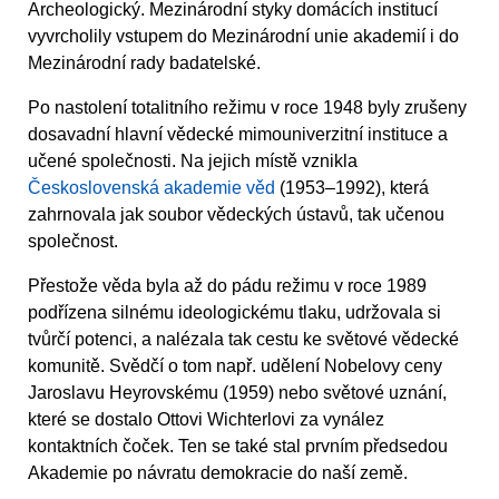
Archeologický. Mezinárodní styky domácích institucí
vyvrcholily vstupem do Mezinárodní unie akademií i do
Mezinárodní rady badatelské.
Po nastolení totalitního režimu v roce 1948 byly zrušeny
dosavadní hlavní vědecké mimouniverzitní instituce a
učené společnosti. Na jejich místě vznikla
Československá akademie věd
(1953–1992), která
zahrnovala jak soubor vědeckých ústavů, tak učenou
společnost.
Přestože věda byla až do pádu režimu v roce 1989
podřízena silnému ideologickému tlaku, udržovala si
tvůrčí potenci, a nalézala tak cestu ke světové vědecké
komunitě. Svědčí o tom např. udělení Nobelovy ceny
Jaroslavu Heyrovskému (1959) nebo světové uznání,
které se dostalo Ottovi Wichterlovi za vynález
kontaktních čoček. Ten se také stal prvním předsedou
Akademie po návratu demokracie do naší země.