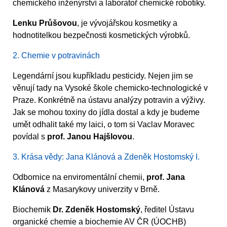
chemického inženýrství a laboratoř chemické robotiky.
Lenku Průšovou
, je vývojářskou kosmetiky a
hodnotitelkou bezpečnosti kosmetických výrobků.
2. Chemie v potravinách
Legendární jsou kupříkladu pesticidy. Nejen jim se
věnují tady na Vysoké škole chemicko-technologické v
Praze. Konkrétně na ústavu analýzy potravin a výživy.
Jak se mohou toxiny do jídla dostal a kdy je budeme
umět odhalit také my laici, o tom si Vaclav Moravec
povídal s
prof. Janou Hajšlovou
.
3. Krása vědy: Jana Klánová a Zdeněk Hostomský I.
Odbornice na enviromentální chemii,
prof. Jana
Klánová
z Masarykovy univerzity v Brně.
Biochemik
Dr. Zdeněk Hostomský
, ředitel Ústavu
organické chemie a biochemie AV ČR (ÚOCHB)