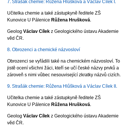
7. Strašák chemie: Růžena Hlůšková a Václav Cílek I.
Učitelka chemie a také zástupkyně ředitele ZŠ
Kunovice U Pálenice
Růžena Hrušková
.
Geolog
Václav Cílek
z Geologického ústavu Akademie
věd ČR.
8. Obrozenci a chemické názvosloví
Obrozenci se vyřádili také na chemickém názvosloví. To
jistě ocení všichni žáci, kteří se učí české názvy prvků a
zároveň s nimi vůbec nesouvisející zkratky názvů cizích.
9. Strašák chemie: Růžena Hlůšková a Václav Cílek II.
Učitelka chemie a také zástupkyně ředitele ZŠ
Kunovice U Pálenice
Růžena Hrušková
.
Geolog
Václav Cílek
z Geologického ústavu Akademie
věd ČR.