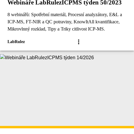
Webináře LabRulezICPMS týden 50/2023
8 webinářů: Spotřební materiál, Procesní analyzátory, E&L a
ICP-MS, FT-NIR a QC potraviny, KnowItAll kvantifikace,
Mikrovlnný rozklad, Tipy a Triky citlivost ICP-MS.
LabRulez