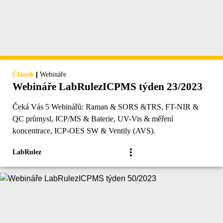
|
Článek
Webináře
Webináře LabRulezICPMS týden 23/2023
Čeká Vás 5 Webinářů: Raman & SORS &TRS, FT-NIR &
QC průmysl, ICP/MS & Baterie, UV-Vis & měření
koncentrace, ICP-OES SW & Ventily (AVS).
LabRulez