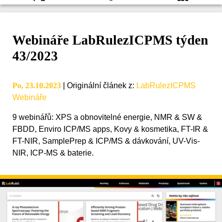
Webináře LabRulezICPMS týden
43/2023
Po, 23.10.2023
|
Originální článek z
:
LabRulezICPMS
Webináře
9 webinářů: XPS a obnovitelné energie, NMR & SW &
FBDD, Enviro ICP/MS apps, Kovy & kosmetika, FT-IR &
FT-NIR, SamplePrep & ICP/MS & dávkování, UV-Vis-
NIR, ICP-MS & baterie.