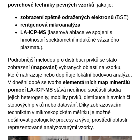
povrchové techniky pevných vzorků
, jako je:
zobrazení zpětně odražených elektronů
(BSE)
rentgenová mikroanalýza
LA-ICP-MS
(laserová ablace ve spojení s
hmotnostní spektrometrií indukčně vázaného
plazmatu).
Podrobnější metodou pro distribuci prvků se stalo
zobrazení (
mapování
) vybraných oblastí na vzorku,
které nahrazuje nebo doplňuje lokální bodovou analýzu.
V dnešní době se tvorba
elementárních map minerálů
pomocí LA-ICP-MS
stává nedílnou součástí studia
jejich heterogenity, mobility prvků, distribuce hlavních či
stopových prvků nebo datování. Díky zobrazovacím
technikám v mikroskopickém měřítku je možné
dešifrovat geologické procesy a vývoj prostředí oblasti
reprezentované analyzovanými vzorky.