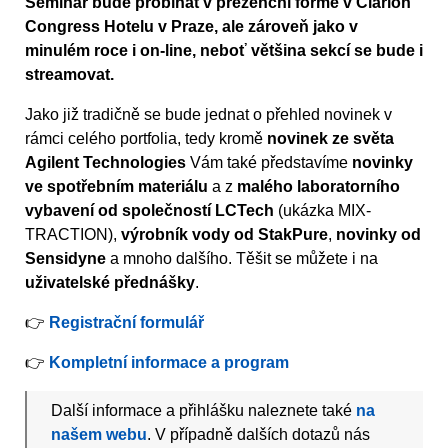
Seminář bude probíhat v prezenční formě v Clarion
Congress Hotelu v Praze, ale zároveň jako v
minulém roce i on-line, neboť většina sekcí se bude i
streamovat.
Jako již tradičně se bude jednat o přehled novinek v
rámci celého portfolia, tedy kromě
novinek ze světa
Agilent Technologies
Vám také představíme
novinky
ve spotřebním materiálu
a z
malého laboratorního
vybavení od společností LCTech
(ukázka MIX-
TRACTION),
výrobník vody od StakPure
,
novinky od
Sensidyne
a mnoho dalšího. Těšit se můžete i na
uživatelské přednášky
.
👉
Registrační formulář
👉
Kompletní informace a program
Další informace a přihlášku naleznete také
na
našem webu
. V případně dalších dotazů nás