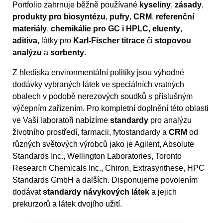
Portfolio zahrnuje běžně používané
kyseliny
,
zásady
,
produkty pro biosyntézu
,
pufry
,
CRM
,
referenční
materiály
,
chemikálie pro GC i HPLC
,
eluenty
,
aditiva
, látky pro
Karl-Fischer titrace
či
stopovou
analýzu
a
sorbenty
.
Z hlediska environmentální politiky jsou výhodné
dodávky vybraných látek ve speciálních vratných
obalech v podobě nerezových soudků s příslušným
výčepním zařízením. Pro kompletní doplnění této oblasti
ve Vaší laboratoři nabízíme
standardy
pro analýzu
životního prostředí, farmacii, fytostandardy a
CRM
od
různých světových výrobců jako je Agilent, Absolute
Standards Inc., Wellington Laboratories, Toronto
Research Chemicals Inc., Chiron, Extrasynthese, HPC
Standards GmbH a dalších. Disponujeme povolením
dodávat
standardy návykových látek
a jejich
prekurzorů a látek dvojího užití.