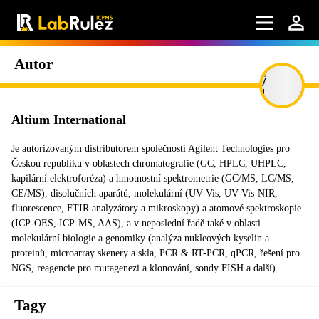
Autor
Altium International
Je autorizovaným distributorem společnosti Agilent Technologies pro
Českou republiku v oblastech chromatografie (GC, HPLC, UHPLC,
kapilární elektroforéza) a hmotnostní spektrometrie (GC/MS, LC/MS,
CE/MS), disolučních aparátů, molekulární (UV-Vis, UV-Vis-NIR,
fluorescence, FTIR analyzátory a mikroskopy) a atomové spektroskopie
(ICP-OES, ICP-MS, AAS), a v neposlední řadě také v oblasti
molekulární biologie a genomiky (analýza nukleových kyselin a
proteinů, microarray skenery a skla, PCR & RT-PCR, qPCR, řešení pro
NGS, reagencie pro mutagenezi a klonování, sondy FISH a další).
Tagy