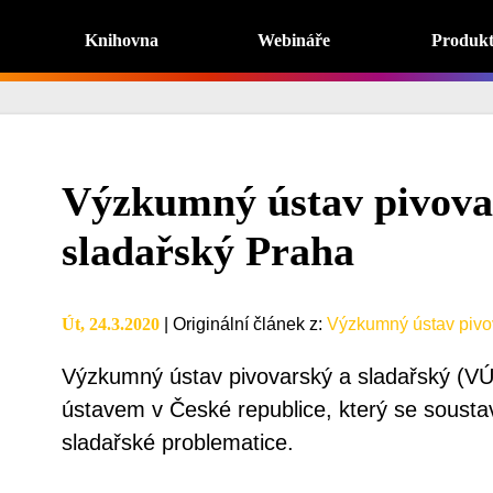
Knihovna
Webináře
Produk
Výzkumný ústav pivova
sladařský Praha
Út, 24.3.2020
|
Originální článek z
:
Výzkumný ústav pivo
Výzkumný ústav pivovarský a sladařský (V
ústavem v České republice, který se sousta
sladařské problematice.