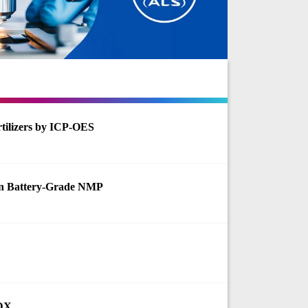
rtilizers by ICP-OES
in Battery-Grade NMP
EDX