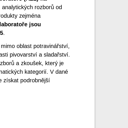
 analytických rozborů od
rodukty zejména
laboratoře jsou
25
.
y mimo oblast potravinářství,
sti pivovarství a sladařství.
borů a zkoušek, který je
matických kategorií. V dané
ze získat podrobnější