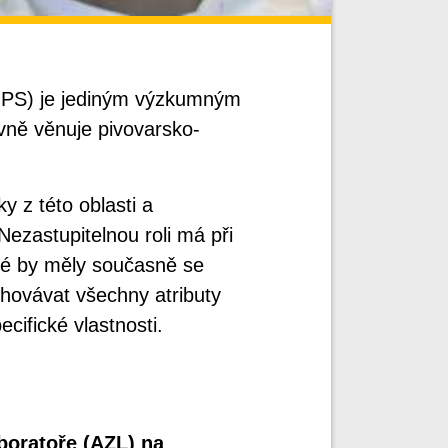
ÚPS) je jediným výzkumným
vně věnuje pivovarsko-
y z této oblasti a
Nezastupitelnou roli má při
eré by měly současně se
chovávat všechny atributy
cifické vlastnosti.
boratoře (AZL) na