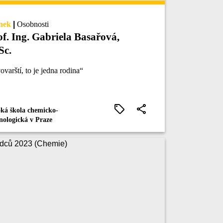
nek
|
Osobnosti
of. Ing. Gabriela Basařová,
Sc.
ovarští, to je jedna rodina“
ká škola chemicko-
nologická v Praze