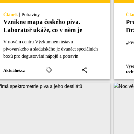
Článek
|
Potraviny
Člá
Vznikne mapa českého piva.
Pr
Laboratoř ukáže, co v něm je
Dr
V novém centru Výzkumném ústavu
„Piv
pivovarského a sladařského je dvanáct speciálních
boxů pro degustování nápojů a potravin.
Vyso
Aktuálně.cz
tech