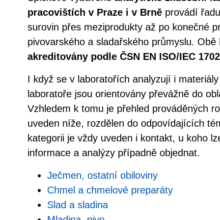
pracovištích v Praze i v Brně
provádí řadu
surovin přes meziprodukty až po konečné p
pivovarského a sladařského průmyslu. Obě
akreditovány podle ČSN EN ISO/IEC 170
I když se v laboratořích analyzují i materiál
laboratoře jsou orientovány převážně do obla
Vzhledem k tomu je přehled prováděných roz
uveden níže, rozdělen do odpovídajících té
kategorii je vždy uveden i kontakt, u koho l
informace a analýzy případně objednat.
Ječmen, ostatní obiloviny
Chmel a chmelové preparáty
Slad a sladina
Mladina, pivo