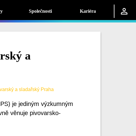
ty
Společnosti
Kariéra
rský a
varský a sladařský Praha
ÚPS) je jediným výzkumným
vně věnuje pivovarsko-