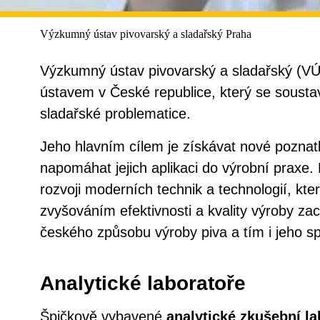
Výzkumný ústav pivovarský a sladařský Praha
Výzkumný ústav pivovarský a sladařský (V
ústavem v České republice, který se sousta
sladařské problematice.
Jeho hlavním cílem je získávat nové poznatk
napomáhat jejich aplikaci do výrobní praxe. 
rozvoji moderních technik a technologií, kt
zvyšováním efektivnosti a kvality výroby za
českého způsobu výroby piva a tím i jeho spe
Analytické laboratoře
Špičkově vybavené
analytické zkušební la