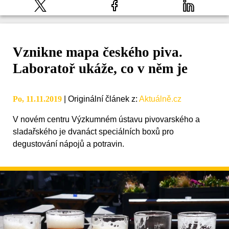
Vznikne mapa českého piva.
Laboratoř ukáže, co v něm je
Po, 11.11.2019
|
Originální článek z
:
Aktuálně.cz
V novém centru Výzkumném ústavu pivovarského a
sladařského je dvanáct speciálních boxů pro
degustování nápojů a potravin.