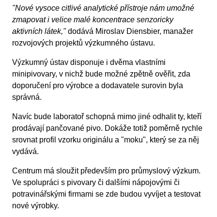
"Nové vysoce citlivé analytické přístroje nám umožné
zmapovat i velice malé koncentrace senzoricky
aktivních látek,"
dodává Miroslav Diensbier, manažer
rozvojových projektů výzkumného ústavu.
Výzkumný ústav disponuje i dvěma vlastními
minipivovary, v nichž bude možné zpětně ověřit, zda
doporučení pro výrobce a dodavatele surovin byla
správná.
Navíc bude laboratoř schopná mimo jiné odhalit ty, kteří
prodávají pančované pivo. Dokáže totiž poměrně rychle
srovnat profil vzorku originálu a "moku", který se za něj
vydává.
Centrum má sloužit především pro průmyslový výzkum.
Ve spolupráci s pivovary či dalšími nápojovými či
potravinářskými firmami se zde budou vyvíjet a testovat
nové výrobky.