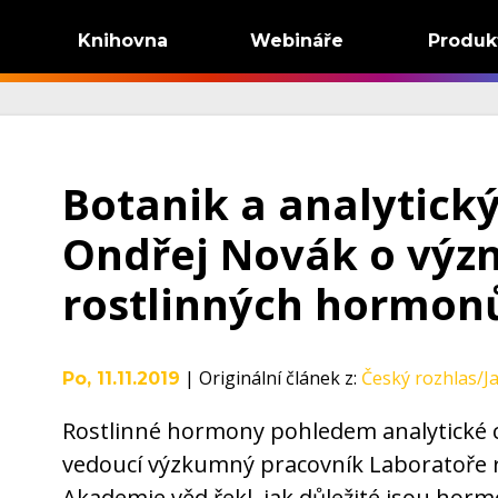
Knihovna
Webináře
Produk
Botanik a analytick
Ondřej Novák o vý
rostlinných hormon
|
Originální článek z
:
Český rozhlas/J
Po, 11.11.2019
Rostlinné hormony pohledem analytické 
vedoucí výzkumný pracovník Laboratoře r
Akademie věd řekl, jak důležité jsou hor