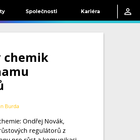
ty
Společnosti
Kariéra
ý chemik
znamu
ů
an Burda
chemie: Ondřej Novák,
ůstových regulátorů z
mony pro růst a komunikaci