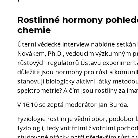
Rostlinné hormony pohled
chemie
Úterní vědecké interview nabídne setkán
Novákem, Ph.D., vedoucím výzkumným p
růstových regulátorů Ústavu experimentál
důležité jsou hormony pro růst a komunika
stanovují biologicky aktivní látky metod
spektrometrie? A čím jsou rostliny zajíma
V 16:10 se zeptá moderátor Jan Burda.
Fyziologie rostlin je vědní obor, podobor 
fyziologií, tedy vnitřními životními pochod
studované otázky patří především růst a vý