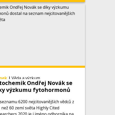
ánek
|
Věda a výzkum
tochemik Ondřej Novák se
ky výzkumu fytohormonů
stal na seznam
seznamu 6200 nejcitovanějších vědců z
jcitovanějších vědců světa
e než 60 zemí světa Highly Cited
earchers 2020 je i jméno odborníka na