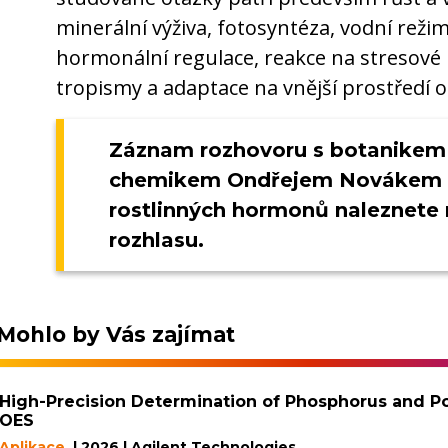
minerální výživa, fotosyntéza, vodní reži
hormonální regulace, reakce na stresové 
tropismy a adaptace na vnější prostředí 
Záznam rozhovoru s botanikem
chemikem Ondřejem Novákem 
rostlinných hormonů naleznete
rozhlasu.
Mohlo by Vás zajímat
High-Precision Determination of Phosphorus and Pot
OES
Aplikace
| 2026 | Agilent Technologies