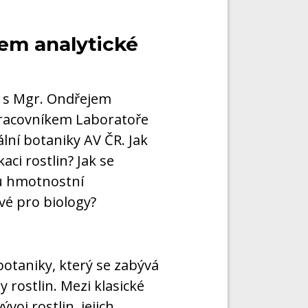
em analytické
í s Mgr. Ondřejem
racovníkem Laboratoře
ní botaniky AV ČR. Jak
ci rostlin? Jak se
ou hmotnostní
vé pro biology?
botaniky, který se zabývá
y rostlin. Mezi klasické
voj rostlin, jejich