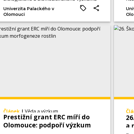
a je v ní kladen velký důraz na praktickou
ana
Univerzita Palackého v
Uni
výuku.
Nov
Olomouci
Olo
reg
Článek
|
Věda a výzkum
Čl
Prestižní grant ERC míří do
26
Olomouce: podpoří výzkum
a 
morfogeneze rostlin