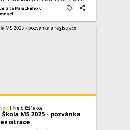
lýzu rostlinných hormonů Ondřeje
verzita Palackého v
áka z Laboratoře růstových
mouci
ulátorů.
ánek
|
Nejbližší akce
. Škola MS 2025 - pozvánka
registrace