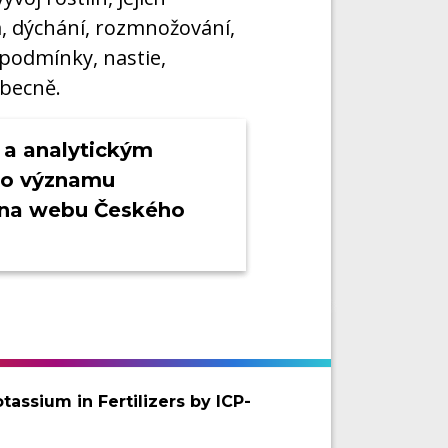
m, dýchání, rozmnožování,
podmínky, nastie,
obecně.
 a analytickým
o významu
 na webu Českého
assium in Fertilizers by ICP-