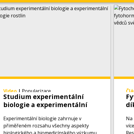
Video
|
Popularizace
Čl
Studium experimentální
Fy
biologie a experimentální
dí
biologie rostlin
do
Experimentální biologie zahrnuje v
Na 
ne
přiměřeném rozsahu všechny aspekty
víc
biologického a biomedicínského výzkumu
Res